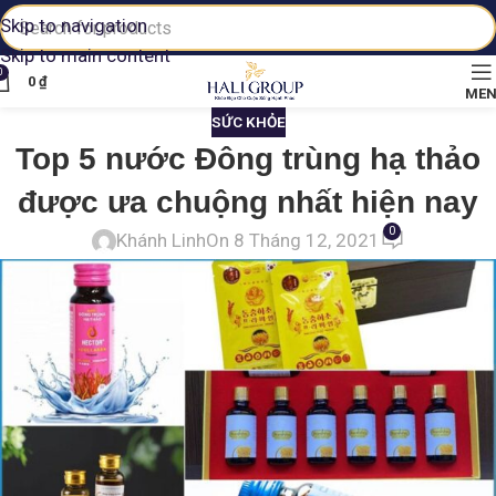
Skip to navigation
Skip to main content
0
0
₫
ME
SỨC KHỎE
Top 5 nước Đông trùng hạ thảo
được ưa chuộng nhất hiện nay
0
Khánh Linh
On 8 Tháng 12, 2021