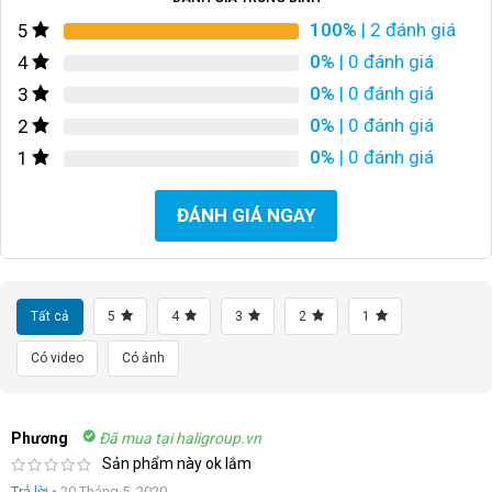
100%
| 2 đánh giá
5
0%
| 0 đánh giá
4
0%
| 0 đánh giá
3
0%
| 0 đánh giá
2
0%
| 0 đánh giá
1
ĐÁNH GIÁ NGAY
Tất cả
5
4
3
2
1
Có video
Có ảnh
Phương
Đã mua tại haligroup.vn
Sản phẩm này ok lắm
Trả lời
•
20 Tháng 5, 2020