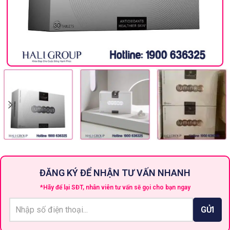
ĐĂNG KÝ ĐỂ NHẬN TƯ VẤN NHANH
*Hãy để lại SĐT, nhân viên tư vấn sẽ gọi cho bạn ngay