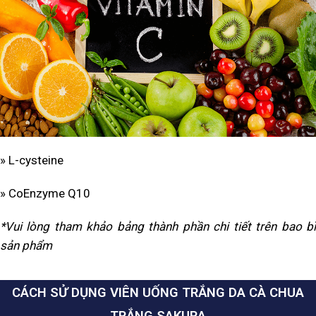
» L-cysteine
» CoEnzyme Q10
*Vui lòng tham khảo bảng thành phần chi tiết trên bao bì
sản phẩm
CÁCH SỬ DỤNG VIÊN UỐNG TRẮNG DA CÀ CHUA
TRẮNG SAKURA