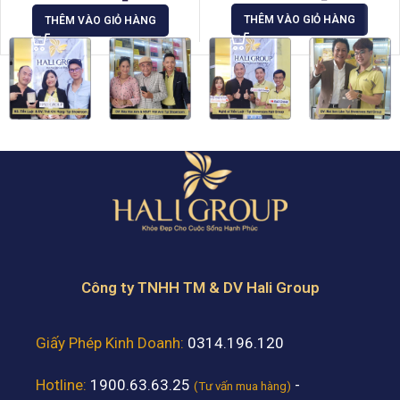
THÊM VÀO GIỎ HÀNG
THÊM VÀO GIỎ HÀNG
Công ty TNHH TM & DV Hali Group
Giấy Phép Kinh Doanh:
0314.196.120
Hotline:
1900.63.63.25
-
(Tư vấn mua hàng)