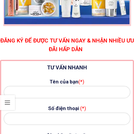
ĐĂNG KÝ ĐỂ ĐƯỢC TƯ VẤN NGAY & NHẬN NHIỀU ƯU
ĐÃI HẤP DẪN
TƯ VẤN NHANH
Tên của bạn
(*)
Số điện thoại
(*)