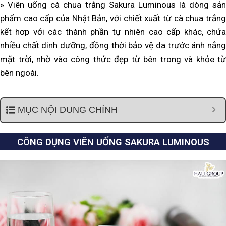
» Viên uống cà chua trắng Sakura Luminous là dòng sản
phẩm cao cấp của Nhật Bản, v
ới chiết xuất từ cà chua trắng
kết hơp với các thành phần tự nhiên cao cấp khác, chứa
nhiều chất dinh dưỡng, đ
ồng t
hời bảo vệ da trước ánh nắn
mặt trời, nhờ vào công thức đẹp từ bên trong và khỏe từ
bên ngoài.
MỤC NỘI DUNG CHÍNH
CÔNG DỤNG VIÊN UỐNG SAKURA LUMINOUS