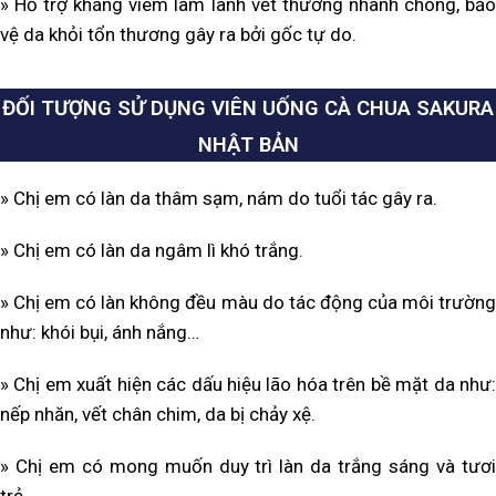
» Hỗ trợ kháng viêm làm lành vết thương nhanh chóng, bảo
vệ da khỏi tổn thương gây ra bởi gốc tự do.
ĐỐI TƯỢNG SỬ DỤNG VIÊN UỐNG CÀ CHUA SAKURA
NHẬT BẢN
» Chị em có làn da thâm sạm, nám do tuổi tác gây ra.
» Chị em có làn da ngâm lì khó trắng.
» Chị em có làn không đều màu do tác động của môi trường
như: khói bụi, ánh nắng…
» Chị em xuất hiện các dấu hiệu lão hóa trên bề mặt da như:
nếp nhăn, vết chân chim, da bị chảy xệ.
» Chị em có mong muốn duy trì làn da trắng sáng và tươi
trẻ.