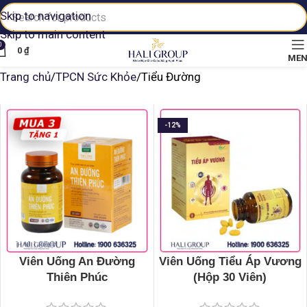
Skip to navigation
Skip to main content
0
0
₫
ME
Trang chủ
TPCN Sức Khỏe
Tiểu Đường
-12%
Viên Uống An Đường
Viên Uống Tiểu Áp Vương
Thiên Phúc
(Hộp 30 Viên)