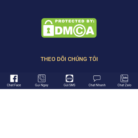
THEO DÕI CHÚNG TÔI
Chat Face
Gọi Ngay
Gửi SMS
Chat Nhanh
Chat Zalo
VỊ TRÍ SHOWROOM