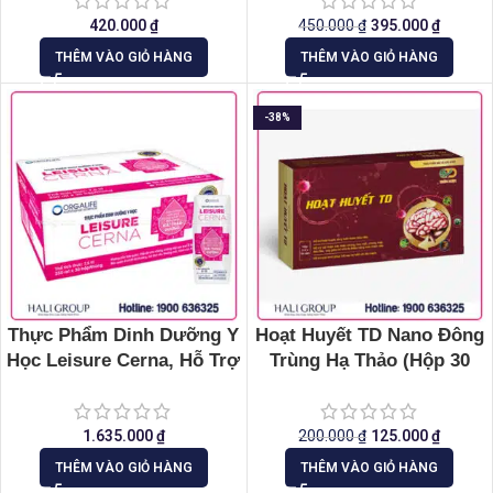
420.000
₫
450.000
₫
395.000
₫
THÊM VÀO GIỎ HÀNG
THÊM VÀO GIỎ HÀNG
-38%
Thực Phẩm Dinh Dưỡng Y
Hoạt Huyết TD Nano Đông
Học Leisure Cerna, Hỗ Trợ
Trùng Hạ Thảo (Hộp 30
Kiểm Soát Đường Huyết
Viên)
1.635.000
₫
200.000
₫
125.000
₫
THÊM VÀO GIỎ HÀNG
THÊM VÀO GIỎ HÀNG