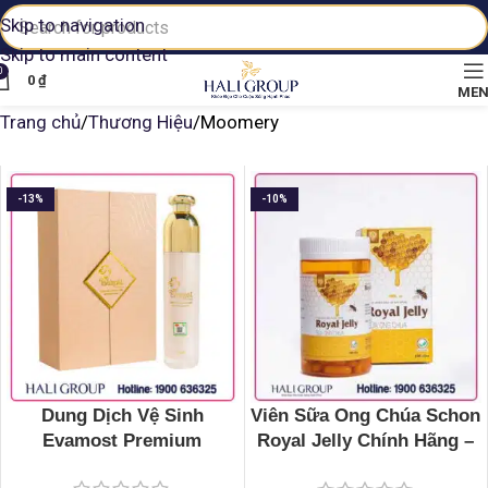
Skip to navigation
Skip to main content
0
0
₫
ME
Trang chủ
Thương Hiệu
Moomery
-13%
-10%
Dung Dịch Vệ Sinh
Viên Sữa Ong Chúa Schon
Evamost Premium
Royal Jelly Chính Hãng –
Hộp 100 Viên