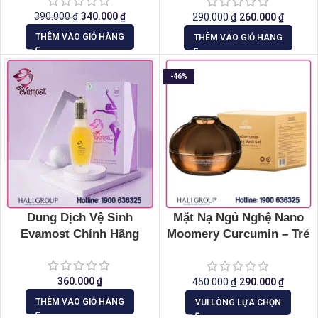
390.000
₫
340.000
₫
290.000
₫
260.000
₫
THÊM VÀO GIỎ HÀNG
THÊM VÀO GIỎ HÀNG
-46%
Dung Dịch Vệ Sinh
Mặt Nạ Ngủ Nghệ Nano
Evamost Chính Hãng
Moomery Curcumin – Trẻ
hóa mịn da
360.000
₫
450.000
₫
290.000
₫
THÊM VÀO GIỎ HÀNG
VUI LÒNG LỰA CHỌN