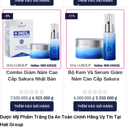
THÊM VÀO GIỎ HÀNG
THÊM VÀO GIỎ HÀNG
-8%
-11%
Combo Giảm Nám Cao
Bộ Kem Và Serum Giảm
Cấp Sakura Nhật Bản
Nám Cao Cấp Sakura
Chính Hãng
Transforming New
7.500.000
₫
6.925.000
₫
6.000.000
₫
5.350.000
₫
THÊM VÀO GIỎ HÀNG
THÊM VÀO GIỎ HÀNG
Dược Mỹ Phẩm Trắng Da An Toàn Chính Hãng Uy Tín Tại
Hali Group