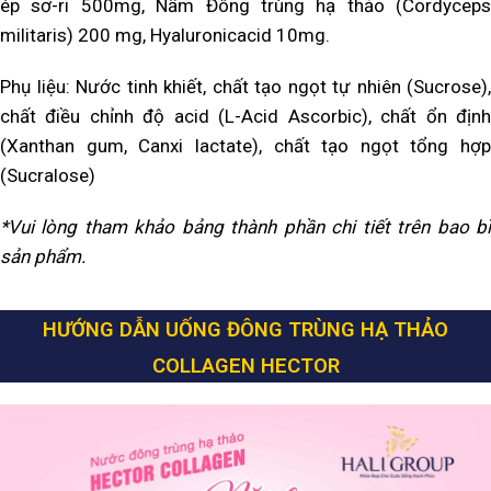
ép sơ-ri 500mg, Nấm Đông trùng hạ thảo (Cordyceps
militaris) 200 mg, Hyaluronicacid 10mg.
Phụ liệu: Nước tinh khiết, chất tạo ngọt tự nhiên (Sucrose),
chất điều chỉnh độ acid (L-Acid Ascorbic), chất ổn định
(Xanthan gum, Canxi lactate), chất tạo ngọt tổng hợp
(Sucralose)
*Vui lòng tham khảo bảng thành phần chi tiết trên bao bì
sản phẩm.
HƯỚNG DẪN UỐNG ĐÔNG TRÙNG HẠ THẢO
COLLAGEN HECTOR