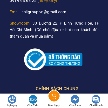
0919.63.63.25
(Hỗ trợ đại lý)
Email:
haligroup.vn@gmail.com
Showroom:
33 Đường 22, P. Bình Hưng Hòa, TP.
Hồ Chí Minh. (Có chỗ đậu xe hơi cho khách đến
tham quan và mua sắm)
CHÍNH SÁCH CHUNG
Chính sách bảo mật
Mua Ngay
Gọi ngay
Chat Zalo
Chat Face
Chat Nhanh