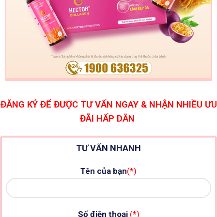
ĐĂNG KÝ ĐỂ ĐƯỢC TƯ VẤN NGAY & NHẬN NHIỀU ƯU
ĐÃI HẤP DẪN
TƯ VẤN NHANH
Tên của bạn
(*)
Số điện thoại
(*)