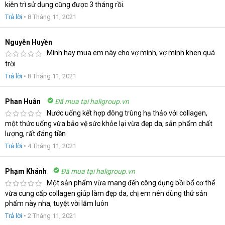
kiên trì sử dụng cũng được 3 tháng rồi.
Trả lời
•
8 Tháng 11, 2021
Nguyễn Huyền
Mình hay mua em này cho vợ mình, vợ mình khen quá
trời
Trả lời
•
8 Tháng 11, 2021
Phan Huân
Đã mua tại haligroup.vn
Nước uống kết hợp đông trùng hạ thảo với collagen,
một thức uống vừa bảo vệ sức khỏe lại vừa đẹp da, sản phẩm chất
lượng, rất đáng tiền
Trả lời
•
4 Tháng 11, 2021
Phạm Khánh
Đã mua tại haligroup.vn
Một sản phẩm vừa mang đến công dụng bồi bổ cơ thể
vừa cung cấp collagen giúp làm đẹp da, chị em nên dùng thử sản
phẩm này nha, tuyệt vời lắm luôn
Trả lời
•
2 Tháng 11, 2021