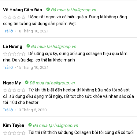
Võ Hoàng Cẩm Đào
Đã mua tại haligroup.vn
Uống rất ngon và có hiệu quả ạ. Đúng là không uổng
công tin tưởng sử dụng sản phẩm Việt.
Trả lời
•
18 Tháng 10, 2021
Lê Hương
Đã mua tại haligroup.vn
Dễ uống cực kỳ, dùng bổ sung collagen hiệu quả lắm
nha. Da vừa đẹp, cơ thể lại khỏe mạnh
Trả lời
•
15 Tháng 10, 2021
Ngọc My
Đã mua tại haligroup.vn
Từ khi tôi biết đến hector thì không bữa nào tôi bỏ sót
cả, sử dụng đều đặng mỗi ngày, rất tốt cho sức khỏe và nhan sắc của
tôi. 10đ cho hector
Trả lời
•
13 Tháng 5, 2020
Kim Tuyền
Đã mua tại haligroup.vn
Tôi thì rất thích sử dụng Collagen bởi tôi cũng đã có tuổi