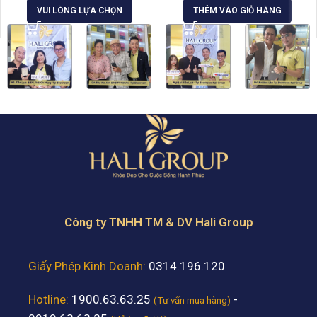
VUI LÒNG LỰA CHỌN
THÊM VÀO GIỎ HÀNG
Công ty TNHH TM & DV Hali Group
Giấy Phép Kinh Doanh:
0314.196.120
Hotline:
1900.63.63.25
-
(Tư vấn mua hàng)