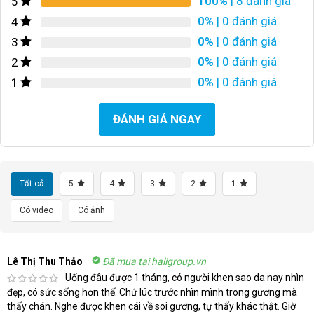
100%
| 8 đánh giá
5
0%
| 0 đánh giá
4
0%
| 0 đánh giá
3
0%
| 0 đánh giá
2
0%
| 0 đánh giá
1
ĐÁNH GIÁ NGAY
Tất cả
5
4
3
2
1
Có video
Có ảnh
Lê Thị Thu Thảo
Đã mua tại haligroup.vn
Uống đâu được 1 tháng, có người khen sao da nay nhìn
đẹp, có sức sống hơn thế. Chứ lúc trước nhìn mình trong gương mà
thấy chán. Nghe được khen cái về soi gương, tự thấy khác thật. Giờ