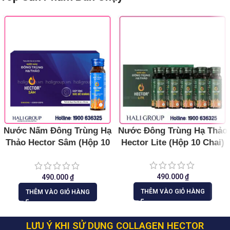
Nước Nấm Đông Trùng Hạ
Nước Đông Trùng Hạ Thảo
Thảo Hector Sâm (Hộp 10
Hector Lite (Hộp 10 Chai)
Chai)
490.000
₫
490.000
₫
THÊM VÀO GIỎ HÀNG
THÊM VÀO GIỎ HÀNG
LƯU Ý KHI SỬ DỤNG COLLAGEN HECTOR