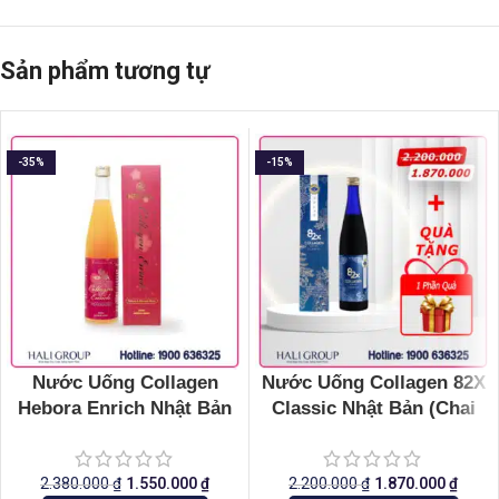
Sản phẩm tương tự
-35%
-15%
Nước Uống Collagen
Nước Uống Collagen 82X
Hebora Enrich Nhật Bản
Classic Nhật Bản (Chai
(Chai 500ml)
500ml)
2.380.000
₫
1.550.000
₫
2.200.000
₫
1.870.000
₫