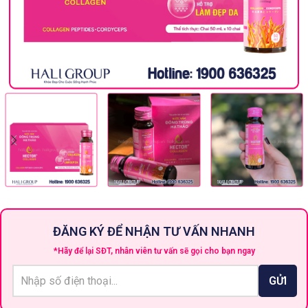
ĐĂNG KÝ ĐỂ NHẬN TƯ VẤN NHANH
*Hãy để lại SĐT, nhân viên tư vấn sẽ gọi cho bạn ngay