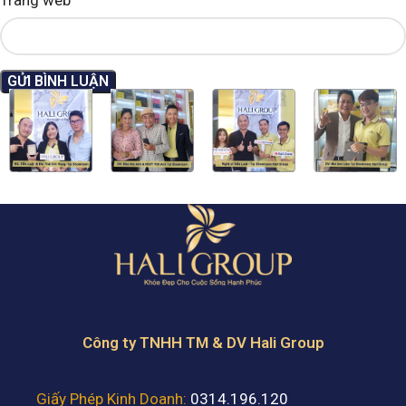
Công ty TNHH TM & DV Hali Group
Giấy Phép Kinh Doanh:
0314.196.120