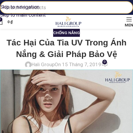
Skip to navigation
Skip to main content
0
0
₫
ME
CHỐNG NẮNG
Tác Hại Của Tia UV Trong Ánh
Nắng & Giải Pháp Bảo Vệ
0
Hali Group
On 15 Tháng 7, 2019