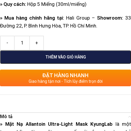
» Quy cách:
Hộp 5 Miếng (30ml/miếng)
» Mua hàng chính hãng tại:
Hali Group –
Showroom:
33
Đường 22, P. Bình Hưng Hòa, TP. Hồ Chí Minh.
THÊM VÀO GIỎ HÀNG
ĐẶT HÀNG NHANH
Giao hàng tận nơi - Tích lũy điểm trọn đời
Mô tả
» Mặt Nạ Allantoin Ultra-Light Mask KyungLab
là một