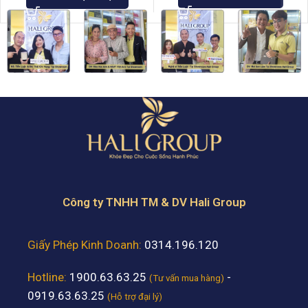
Công ty TNHH TM & DV Hali Group
Giấy Phép Kinh Doanh:
0314.196.120
Hotline:
1900.63.63.25
-
(Tư vấn mua hàng)
0919.63.63.25
(Hỗ trợ đại lý)