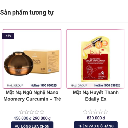
Sản phẩm tương tự
-46%
Mặt Nạ Ngủ Nghệ Nano
Mặt Nạ Huyết Thanh
Moomery Curcumin – Trẻ
Edally Ex
hóa mịn da
830.000
₫
450.000
₫
290.000
₫
THÊM VÀO GIỎ HÀNG
VUI LÒNG LỰA CHỌN