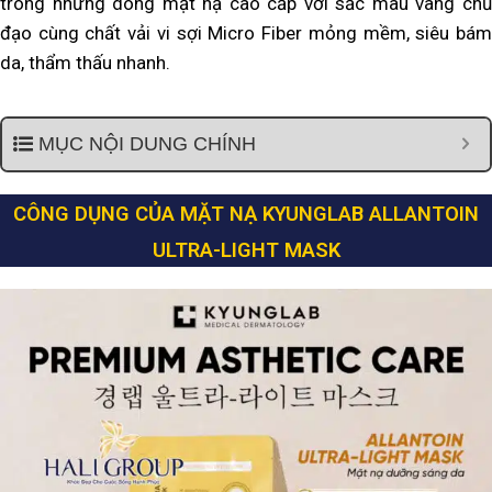
trong những dòng mặt nạ cao cấp với sắc màu vàng chủ
đạo cùng chất vải vi sợi Micro Fiber mỏng mềm, siêu bám
da, thẩm thấu nhanh.
MỤC NỘI DUNG CHÍNH
CÔNG DỤNG CỦA MẶT NẠ KYUNGLAB ALLANTOIN
ULTRA-LIGHT MASK