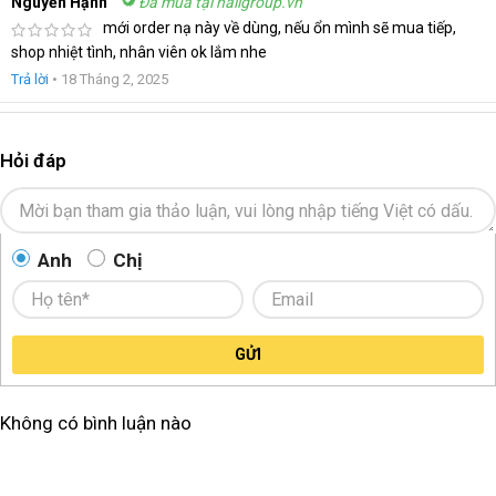
Nguyễn Hạnh
Đã mua tại haligroup.vn
mới order nạ này về dùng, nếu ổn mình sẽ mua tiếp,
shop nhiệt tình, nhân viên ok lắm nhe
Trả lời
•
18 Tháng 2, 2025
Hỏi đáp
Anh
Chị
GỬI
Không có bình luận nào