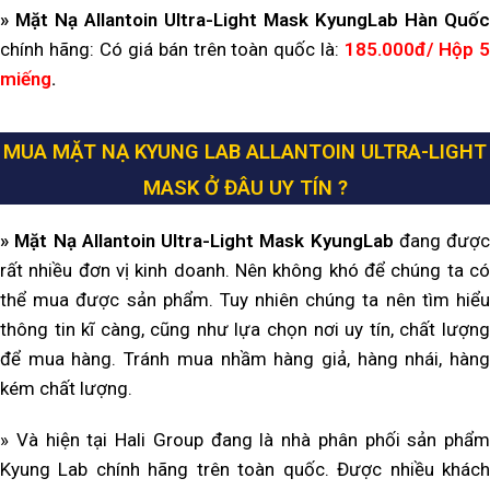
»
Mặt Nạ Allantoin Ultra-Light Mask KyungLab Hàn Quốc
c
hính hãng: Có giá bán trên toàn quốc là:
185.000đ/ Hộp 
miếng
.
MUA MẶT NẠ KYUNG LAB ALLANTOIN ULTRA-LIGHT
MASK Ở ĐÂU UY TÍN ?
»
Mặt Nạ Allantoin Ultra-Light Mask KyungLab
đang được
rất nhiều đơn vị kinh doanh. Nên không khó để chúng ta có
thể mua được sản phẩm. Tuy nhiên chúng ta nên tìm hiểu
thông tin kĩ càng, cũng như lựa chọn nơi uy tín, chất lượng
để mua hàng. Tránh mua nhầm hàng giả, hàng nhái, hàng
kém chất lượng.
» Và hiện tại Hali Group đang là nhà phân phối sản phẩm
Kyung Lab chính hãng trên toàn quốc. Được nhiều khách