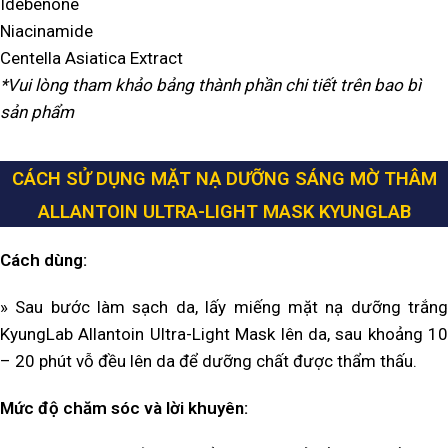
Idebenone
Niacinamide
Centella Asiatica Extract
*Vui lòng tham khảo bảng thành phần chi tiết trên bao bì
sản phẩm
CÁCH SỬ DỤNG MẶT NẠ DƯỠNG SÁNG MỜ THÂM
ALLANTOIN ULTRA-LIGHT MASK KYUNGLAB
Cách dùng:
» Sau bước làm sạch da, lấy miếng mặt nạ dưỡng trắng
KyungLab Allantoin Ultra-Light Mask lên da, sau khoảng 10
– 20 phút vỗ đều lên da để dưỡng chất được thẩm thấu.
Mức độ chăm sóc và lời khuyên: