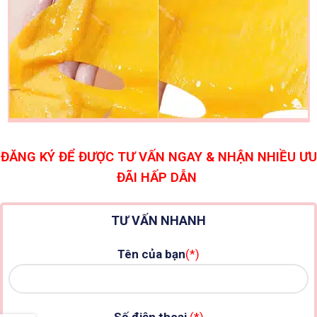
ĐĂNG KÝ ĐỂ ĐƯỢC TƯ VẤN NGAY & NHẬN NHIỀU ƯU
ĐÃI HẤP DẪN
TƯ VẤN NHANH
Tên của bạn
(*)
Số điện thoại
(*)