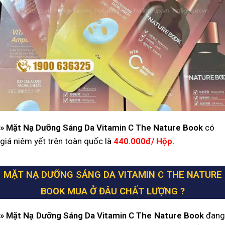
» Mặt Nạ Dưỡng Sáng Da Vitamin C The Nature Book
có
giá niêm yết trên toàn quốc là
440.000đ/ Hộp.
MẶT NẠ DƯỠNG SÁNG DA VITAMIN C THE NATURE
BOOK MUA Ở ĐÂU CHẤT LƯỢNG ?
» Mặt Nạ Dưỡng Sáng Da Vitamin C The Nature Book
đan