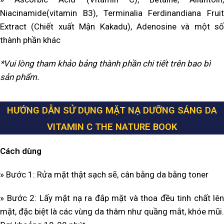
Niacinamide(vitamin B3), Terminalia Ferdinandiana Fruit
Extract (Chiết xuất Mận Kakadu), Adenosine và một số
thành phần khác
*Vui lòng tham khảo bảng thành phần chi tiết trên bao bì
sản phẩm.
HƯỚNG DẪN SỬ DỤNG MẶT NẠ DƯỠNG SÁNG DA
VITAMIN C THE NATURE BOOK
Cách dùng
» Bước 1: Rửa mặt thật sạch sẽ, cân bằng da bằng toner
» Bước 2: Lấy mặt nạ ra đắp mặt và thoa đều tinh chất lên
mặt, đặc biệt là các vùng da thâm như quầng mắt, khóe mũi.