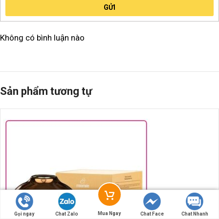
GỬI
Không có bình luận nào
Sản phẩm tương tự
-46%
-40%
Mua Ngay
Gọi ngay
Chat Zalo
Chat Face
Chat Nhanh