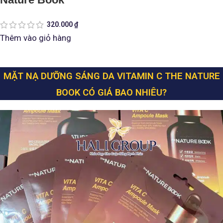
320.000
₫
Thêm vào giỏ hàng
MẶT NẠ DƯỠNG SÁNG DA VITAMIN C THE NATURE
BOOK CÓ GIÁ BAO NHIÊU?