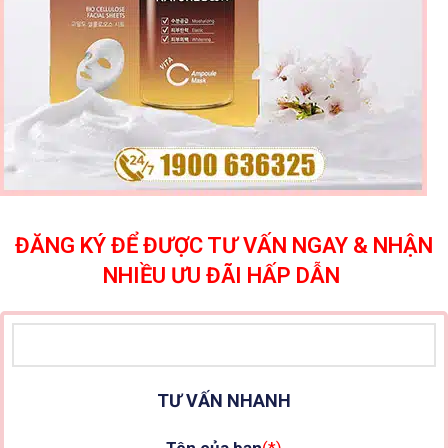
ĐĂNG KÝ ĐỂ ĐƯỢC TƯ VẤN NGAY & NHẬN
NHIỀU ƯU ĐÃI HẤP DẪN
TƯ VẤN NHANH
Tên của bạn
(*)