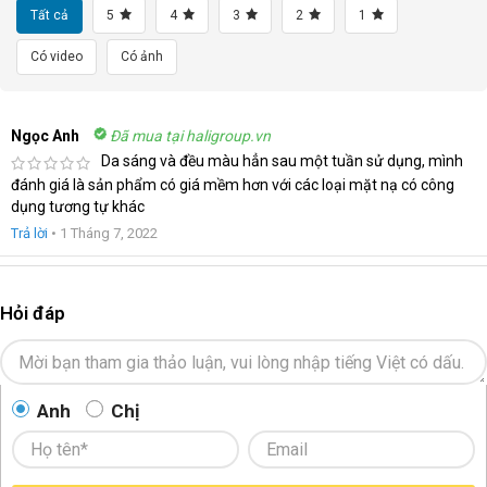
Tất cả
5
4
3
2
1
Có video
Có ảnh
Ngọc Anh
Đã mua tại haligroup.vn
Da sáng và đều màu hẳn sau một tuần sử dụng, mình
đánh giá là sản phẩm có giá mềm hơn với các loại mặt nạ có công
dụng tương tự khác
Trả lời
•
1 Tháng 7, 2022
Hỏi đáp
Anh
Chị