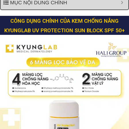
MỤC NỘI DUNG CHÍNH
CÔNG DỤNG CHÍNH CỦA KEM CHỐNG NẮNG
KYUNGLAB UV PROTECTION SUN BLOCK SPF 50+