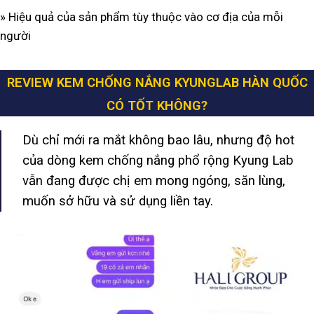
» Hiệu quả của sản phẩm tùy thuộc vào cơ địa của mỗi
người
REVIEW KEM CHỐNG NẮNG KYUNGLAB HÀN QUỐC
CÓ TỐT KHÔNG?
Dù chỉ mới ra mắt không bao lâu, nhưng độ hot
của dòng kem chống nắng phổ rộng Kyung Lab
vẫn đang được chị em mong ngóng, săn lùng,
muốn sở hữu và sử dụng liền tay.