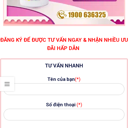
ĐĂNG KÝ ĐỂ ĐƯỢC TƯ VẤN NGAY & NHẬN NHIỀU ƯU
ĐÃI HẤP DẪN
TƯ VẤN NHANH
Tên của bạn
(*)
Số điện thoại
(*)