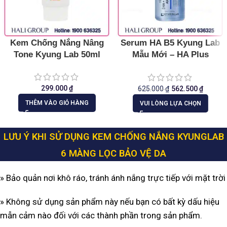
Kem Chống Nắng Nâng
Serum HA B5 Kyung Lab
Tone Kyung Lab 50ml
Mẫu Mới – HA Plus
[HA+B5] Hydra Ampoule
299.000
₫
625.000
₫
562.500
₫
THÊM VÀO GIỎ HÀNG
VUI LÒNG LỰA CHỌN
LƯU Ý KHI SỬ DỤNG KEM CHỐNG NẮNG KYUNGLAB
6 MÀNG LỌC BẢO VỆ DA
» Bảo quản nơi khô ráo, tránh ánh nắng trực tiếp với mặt trời
» Không sử dụng sản phẩm này nếu bạn có bất kỳ dấu hiệu
mẫn cảm nào đối với các thành phần trong sản phẩm.