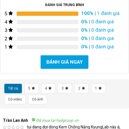
ĐÁNH GIÁ TRUNG BÌNH
100%
| 1 đánh giá
5
0%
| 0 đánh giá
4
0%
| 0 đánh giá
3
0%
| 0 đánh giá
2
0%
| 0 đánh giá
1
ĐÁNH GIÁ NGAY
Tất cả
5
4
3
2
1
Có video
Có ảnh
Trần Lan Anh
Đã mua tại haligroup.vn
tui đang đợi dòng Kem Chống Nắng KyungLab này á,