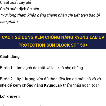
Chiết xuất cây phỉ
Chiết xuất dịch ốc sên
*Vui lòng tham khảo bảng thành phần chi tiết trên bao bì
sản phẩm.
CÁCH SỬ DỤNG KEM CHỐNG NẮNG KYUNG LAB UV
PROTECTION SUN BLOCK SPF 50+
Cách dùng:
Bước 1: Làm sạch da mặt và lau khô nhẹ nhàng.
Bước 2: Lấy 1 lượng vừa đủ thoa đều lên da mặt, cổ và vỗ
nhẹ để
kem chống nắng KyungLab
thẩm thấu hoàn toàn
Lời khuyên: