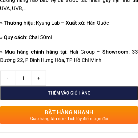
cường hàng rào bảo vệ da trước tác nhân gây hại như tia
UVA, UVB,…
» Thương hiệu:
Kyung Lab
– Xuất xứ:
Hàn Quốc
» Quy cách:
Chai 50ml
» Mua hàng chính hãng tại:
Hali Group –
Showroom:
33
Đường 22, P. Bình Hưng Hòa, TP. Hồ Chí Minh.
THÊM VÀO GIỎ HÀNG
ĐẶT HÀNG NHANH
Giao hàng tận nơi - Tích lũy điểm trọn đời