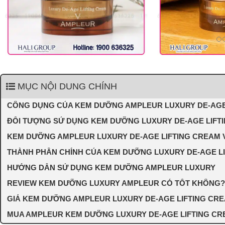
MỤC NỘI DUNG CHÍNH
CÔNG DỤNG CỦA KEM DƯỠNG AMPLEUR LUXURY DE-AGE 
ĐỐI TƯỢNG SỬ DỤNG KEM DƯỠNG LUXURY DE-AGE LIFT
KEM DƯỠNG AMPLEUR LUXURY DE-AGE LIFTING CREAM 
THÀNH PHẦN CHÍNH CỦA KEM DƯỠNG LUXURY DE-AGE L
HƯỚNG DẪN SỬ DỤNG KEM DƯỠNG AMPLEUR LUXURY
REVIEW KEM DƯỠNG LUXURY AMPLEUR CÓ TỐT KHÔNG?
GIÁ KEM DƯỠNG AMPLEUR LUXURY DE-AGE LIFTING CRE
MUA AMPLEUR KEM DƯỠNG LUXURY DE-AGE LIFTING CR