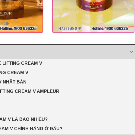
LIFTING CREAM V
ING CREAM V
V NHẬT BẢN
IFTING CREAM V AMPLEUR
AM V LÀ BAO NHIÊU?
EAM V CHÍNH HÃNG Ở ĐÂU?