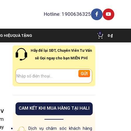
Hotline: 1900636325
0
G HIỆU
QUÀ TẶNG
0
₫
Hãy để lại SĐT, Chuyên Viên Tư Vấn
sẽ Gọi ngay cho bạn MIỄN PHÍ
CAM KẾT KHI MUA HÀNG TẠI HALI
 V
àm
ay
Dịch vụ chăm sóc khách hàng