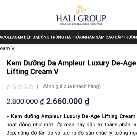
A
COLLAGEN ĐẸP DA
ĐÔNG TRÙNG HẠ THẢO
NHÂN SÂM CAO CẤP
THƯƠN
ream V
Kem Dưỡng Da Ampleur Luxury De-Age
Lifting Cream V
(
1
đánh giá của khách hàng)
2.660.000
₫
2.800.000
₫
» Kem dưỡng Ampleur Luxury De-Age Lifting Cream
hoạt động như một lớp màn dày đặc từ thành phần l
đẹp, nâng đỡ làn da và tạo ra độ săn chắc lý tưởng ng