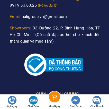
0919.63.63.25
(Hỗ trợ đại lý)
Email:
haligroup.vn@gmail.com
Showroom:
33 Đường 22, P. Bình Hưng Hòa, TP.
Hồ Chí Minh. (Có chỗ đậu xe hơi cho khách đến
tham quan và mua sắm)
CHÍNH SÁCH CHUNG
Chính sách bảo mật
Mua Ngay
Gọi ngay
Chat Zalo
Chat Face
Chat Nhanh