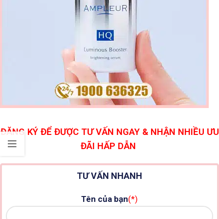
ĐĂNG KÝ ĐỂ ĐƯỢC TƯ VẤN NGAY & NHẬN NHIỀU ƯU
ĐÃI HẤP DẪN
TƯ VẤN NHANH
Tên của bạn
(*)