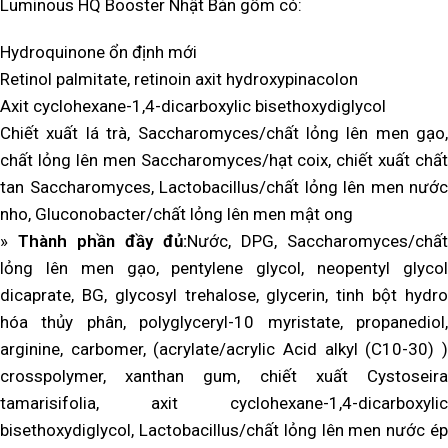
Luminous HQ Booster Nhật Bản
gồm có:
Hydroquinone ổn định mới
Retinol palmitate, retinoin axit hydroxypinacolon
Axit cyclohexane-1,4-dicarboxylic bisethoxydiglycol
Chiết xuất lá trà, Saccharomyces/chất lỏng lên men gạo,
chất lỏng lên men Saccharomyces/hạt coix, chiết xuất chất
tan Saccharomyces, Lactobacillus/chất lỏng lên men nước
nho, Gluconobacter/chất lỏng lên men mật ong
»
Thành phần đầy đủ:
Nước, DPG, Saccharomyces/chất
lỏng lên men gạo, pentylene glycol, neopentyl glycol
dicaprate, BG, glycosyl trehalose, glycerin, tinh bột hydro
hóa thủy phân, polyglyceryl-10 myristate, propanediol,
arginine, carbomer, (acrylate/acrylic Acid alkyl (C10-30) )
crosspolymer, xanthan gum, chiết xuất Cystoseira
tamarisifolia, axit cyclohexane-1,4-dicarboxylic
bisethoxydiglycol, Lactobacillus/chất lỏng lên men nước ép