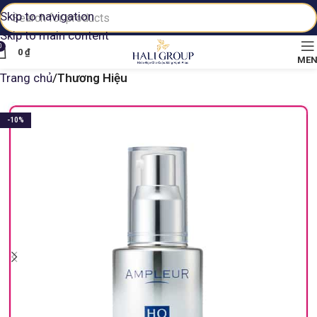
Skip to navigation
Skip to main content
0
0
₫
ME
Trang chủ
Thương Hiệu
-10%