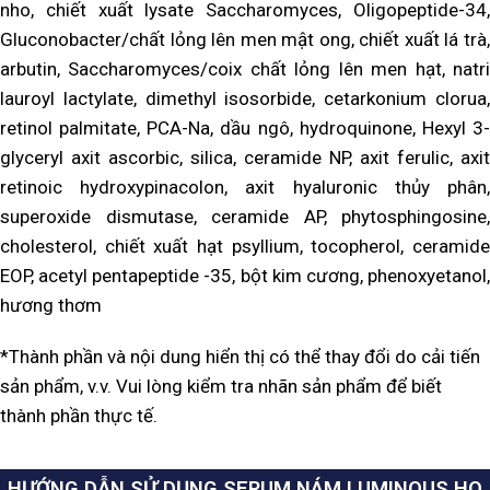
nho, chiết xuất lysate Saccharomyces, Oligopeptide-34,
Gluconobacter/chất lỏng lên men mật ong, chiết xuất lá trà,
arbutin, Saccharomyces/coix chất lỏng lên men hạt, natri
lauroyl lactylate, dimethyl isosorbide, cetarkonium clorua,
retinol palmitate, PCA-Na, dầu ngô, hydroquinone, Hexyl 3-
glyceryl axit ascorbic, silica, ceramide NP, axit ferulic, axit
retinoic hydroxypinacolon, axit hyaluronic thủy phân,
superoxide dismutase, ceramide AP, phytosphingosine,
cholesterol, chiết xuất hạt psyllium, tocopherol, ceramide
EOP, acetyl pentapeptide -35, bột kim cương, phenoxyetanol,
hương thơm
*Thành phần và nội dung hiển thị có thể thay đổi do cải tiến
sản phẩm, v.v. Vui lòng kiểm tra nhãn sản phẩm để biết
thành phần thực tế.
HƯỚNG DẪN SỬ DỤNG SERUM NÁM LUMINOUS HQ