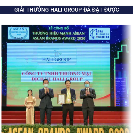
GIẢI THƯỞNG HALI GROUP ĐÃ ĐẠT ĐƯỢC