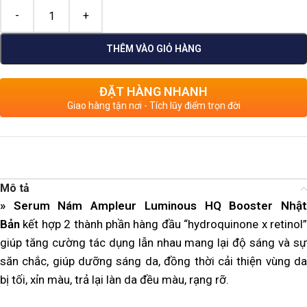
THÊM VÀO GIỎ HÀNG
ĐẶT HÀNG NHANH
Giao hàng tận nơi - Tích lũy điểm trọn đời
Mô tả
» Serum Nám Ampleur Luminous HQ Booster Nhật
Bản
kết hợp 2 thành phần hàng đầu “hydroquinone x retinol”
giúp tăng cường tác dụng lẫn nhau mang lại độ sáng và sự
săn chắc, giúp dưỡng sáng da, đồng thời cải thiện vùng da
bị tối, xỉn màu, trả lại làn da đều màu, rạng rỡ.