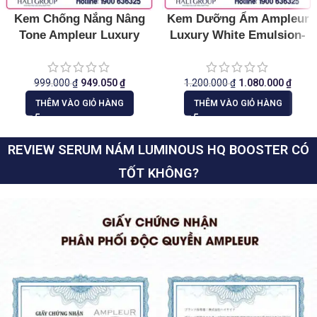
Kem Chống Nắng Nâng
Kem Dưỡng Ẩm Ampleur
Tone Ampleur Luxury
Luxury White Emulsion-
White W Protect UV Tone
Gel EX
Up
999.000
₫
949.050
₫
1.200.000
₫
1.080.000
₫
THÊM VÀO GIỎ HÀNG
THÊM VÀO GIỎ HÀNG
REVIEW SERUM NÁM LUMINOUS HQ BOOSTER CÓ
TỐT KHÔNG?