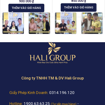
850.000
₫
900.000
₫
THÊM VÀO GIỎ HÀNG
THÊM VÀO GIỎ HÀNG
Công ty TNHH TM & DV Hali Group
Giấy Phép Kinh Doanh:
0314.196.120
Hotline:
1900.63.63.25
-
(Tư vấn mua hàng)