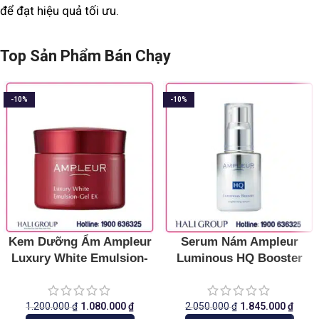
để đạt hiệu quả tối ưu.
Top Sản Phẩm Bán Chạy
-10%
-10%
Kem Dưỡng Ẩm Ampleur
Serum Nám Ampleur
Luxury White Emulsion-
Luminous HQ Booster
Gel EX
Nhật Bản
1.200.000
₫
1.080.000
₫
2.050.000
₫
1.845.000
₫