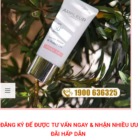
ĐĂNG KÝ ĐỂ ĐƯỢC TƯ VẤN NGAY & NHẬN NHIỀU ƯU
ĐÃI HẤP DẪN