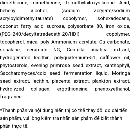
dimethicone, dimethicone, trimethylsiloxysilicone Acid,
behenyl alcohol, (sodium acrylate/sodium
acryloyldimethyltaurate) copolymer, isohexadecane,
coconut fatty acid sucrose, polysorbate 80, iron oxide,
(PEG-240/decyltetradeceth-20/HDI) copolymer,
tocopherol, mica, poly Ammonium acrylate, Ca carbonate,
squalane, ceramide NG, Centella asiatica extract,
hydrogenated lecithin, polyquaternium-51, safflower oil,
phytosterols, evening primrose seed extract, xanthophyll,
Saccharomyces/coix seed fermentation liquid, Moringa
seed extract, lecithin, placenta extract, plankton extract,
hydrolyzed collagen, ergothioneine, phenoxyethanol,
fragrance.
*Thành phần và nội dung hiển thị có thể thay đổi do cải tiến
sản phẩm, vui lòng kiểm tra nhãn sản phẩm để biết thành
phần thực tế.