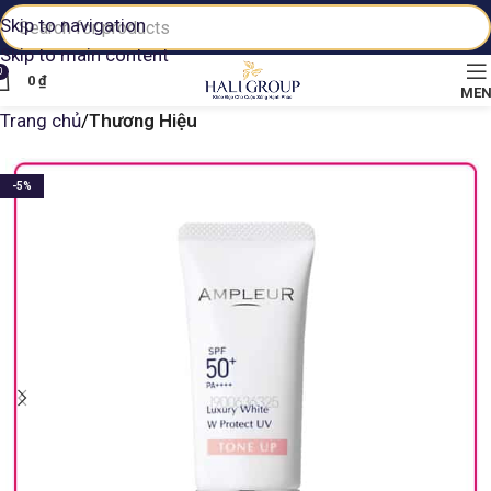
Skip to navigation
Skip to main content
0
0
₫
ME
Trang chủ
Thương Hiệu
-5%