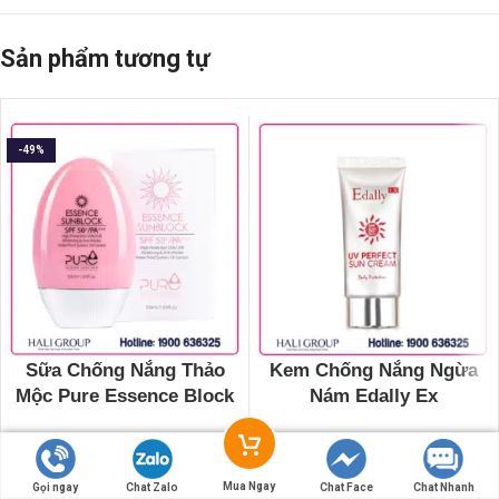
Sản phẩm tương tự
-49%
Sữa Chống Nắng Thảo
Kem Chống Nắng Ngừa
Mộc Pure Essence Block
Nám Edally Ex
Hàn Quốc
779.000
₫
880.000
₫
450.000
₫
Mua Ngay
Gọi ngay
Chat Zalo
Chat Face
Chat Nhanh