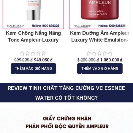
Kem Chống Nắng Nâng
Kem Dưỡng Ẩm Ampleur
Tone Ampleur Luxury
Luxury White Emulsion-
White W Protect UV Tone
Gel EX
Up
999.000
₫
949.050
₫
1.200.000
₫
1.080.000
₫
THÊM VÀO GIỎ HÀNG
THÊM VÀO GIỎ HÀNG
REVIEW TINH CHẤT TĂNG CƯỜNG VC ESENCE
WATER CÓ TỐT KHÔNG?