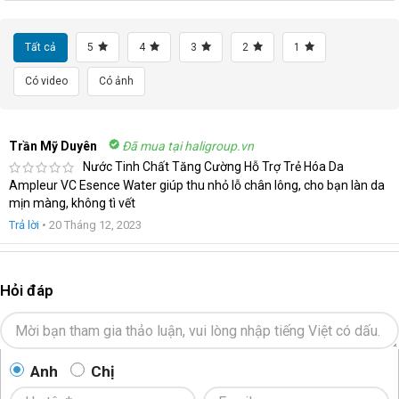
Tất cả
5
4
3
2
1
Có video
Có ảnh
Trần Mỹ Duyên
Đã mua tại haligroup.vn
Nước Tinh Chất Tăng Cường Hỗ Trợ Trẻ Hóa Da
Ampleur VC Esence Water giúp thu nhỏ lỗ chân lông, cho bạn làn da
mịn màng, không tì vết
Trả lời
•
20 Tháng 12, 2023
Hỏi đáp
Anh
Chị