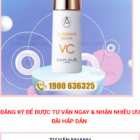
ĐĂNG KÝ ĐỂ ĐƯỢC TƯ VẤN NGAY & NHẬN NHIỀU ƯU
ĐÃI HẤP DẪN