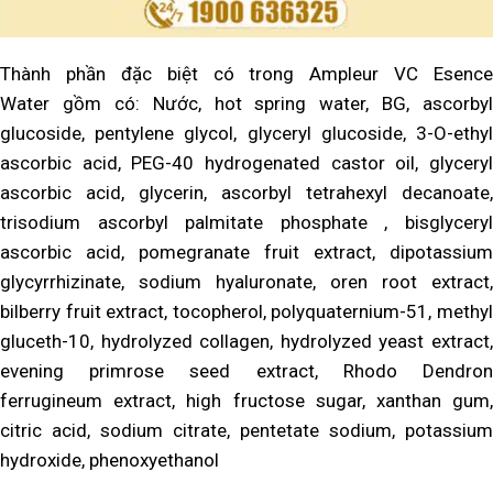
Thành phần đặc biệt có trong Ampleur VC Esence
Water
gồm có: Nước, hot spring water, BG, ascorbyl
glucoside, pentylene glycol, glyceryl glucoside, 3-O-ethyl
ascorbic acid, PEG-40 hydrogenated castor oil, glyceryl
ascorbic acid, glycerin, ascorbyl tetrahexyl decanoate,
trisodium ascorbyl palmitate phosphate , bisglyceryl
ascorbic acid, pomegranate fruit extract, dipotassium
glycyrrhizinate, sodium hyaluronate, oren root extract,
bilberry fruit extract, tocopherol, polyquaternium-51, methyl
gluceth-10, hydrolyzed collagen, hydrolyzed yeast extract,
evening primrose seed extract, Rhodo Dendron
ferrugineum extract, high fructose sugar, xanthan gum,
citric acid, sodium citrate, pentetate sodium, potassium
hydroxide, phenoxyethanol