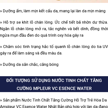
» Dưỡng ẩm, làm mịn kết cấu da, mang lại làn da mịn màng
» Hỗ trợ se khít lỗ chân lông. Ức chế tiết bã nhờn dư thừa.
Ngăn lỗ chân lông mở ra, tắc nghẽn và bết dính, đồng thời
ngừa mụn đầu đen do quá trình oxy hóa gây ra
» Chăm sóc tình trạng hắc tố quanh lỗ chân lông do tia UV
gây ra để làm sáng và đều màu da.
» Dưỡng da săn chắc, căng bóng
ĐỐI TƯỢNG SỬ DỤNG NƯỚC TINH CHẤT TĂNG
CƯỜNG MPLEUR VC ESENCE WATER
» Sản phẩm Nước Tinh Chất Tăng Cường Hỗ Trợ Trẻ Hóa Da
Ampleur VC Esence Water Nhật Bản phù hợp với làn da đang