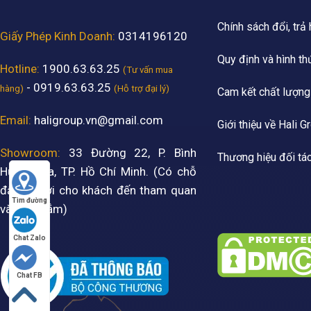
Chính sách đổi, trả
Giấy Phép Kinh Doanh:
0314196120
Quy định và hình th
Hotline:
1900.63.63.25
(Tư vấn mua
- 0919.63.63.25
hàng)
(Hỗ trợ đại lý)
Cam kết chất lượng
Email:
haligroup.vn@gmail.com
Giới thiệu về Hali G
Showroom:
33 Đường 22, P. Bình
Thương hiệu đối tá
Hưng Hòa, TP. Hồ Chí Minh. (Có chỗ
đậu xe hơi cho khách đến tham quan
Tìm đường
và mua sắm)
Chat Zalo
Chat FB