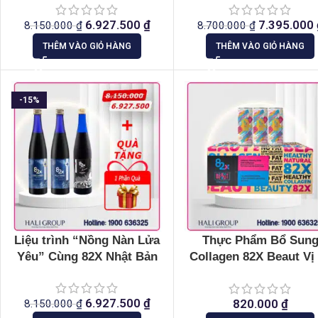
6.927.500
₫
7.395.000
8.150.000
₫
8.700.000
₫
THÊM VÀO GIỎ HÀNG
THÊM VÀO GIỎ HÀNG
-15%
Liệu trình “Nồng Nàn Lửa
Thực Phẩm Bổ Sun
Yêu” Cùng 82X Nhật Bản
Collagen 82X Beaut Vị
Hồng
6.927.500
₫
820.000
₫
8.150.000
₫