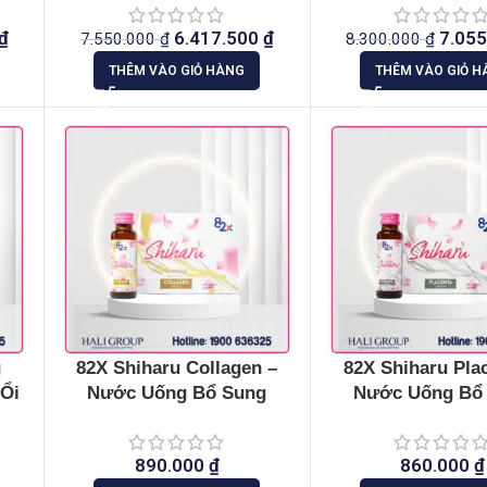
₫
6.417.500
₫
7.05
7.550.000
₫
8.300.000
₫
THÊM VÀO GIỎ HÀNG
THÊM VÀO GIỎ H
g
82X Shiharu Collagen –
82X Shiharu Pla
 Ổi
Nước Uống Bổ Sung
Nước Uống Bổ
Collagen
Placenta
890.000
₫
860.000
₫