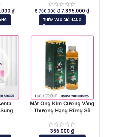
5.000
₫
7.395.000
₫
8.700.000
₫
ÀNG
THÊM VÀO GIỎ HÀNG
centa –
Mật Ong Kim Cương Vàng
 Sung
Thượng Hạng Rừng Sê
San
356.000
₫