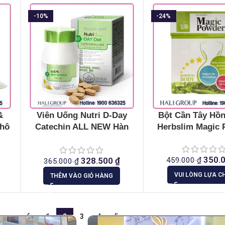
-10%
-24%
&
Viên Uống Nutri D-Day
Bột Cần Tây Hồ
Khô
Catechin ALL NEW Hàn
Herbslim Magic 
Quốc
350.
328.500
₫
459.000
₫
365.000
₫
VUI LÒNG LỰA C
THÊM VÀO GIỎ HÀNG
←
1
2
3
4
5
→