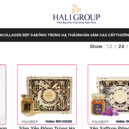
A
COLLAGEN ĐẸP DA
ĐÔNG TRÙNG HẠ THẢO
NHÂN SÂM CAO CẤP
THƯƠN
Show
12
24
hon
Sâm Yến Đông Trùng Hạ
Yến Saffron Đôn