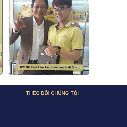
H
THEO DÕI CHÚNG TÔI