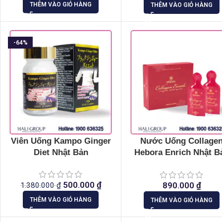
THÊM VÀO GIỎ HÀNG
THÊM VÀO GIỎ HÀNG
-64%
Viên Uống Kampo Ginger
Nước Uống Collage
Diet Nhật Bản
Hebora Enrich Nhật B
Hộp 10 Gói
500.000
₫
890.000
₫
1.380.000
₫
THÊM VÀO GIỎ HÀNG
THÊM VÀO GIỎ HÀNG