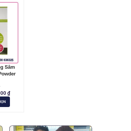
ng Sâm
Powder
000
₫
HỌN