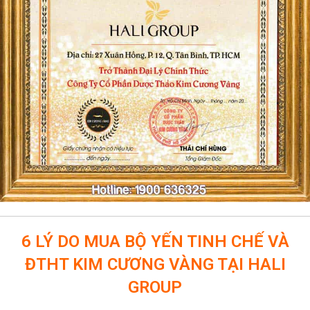
6 LÝ DO MUA BỘ YẾN TINH CHẾ VÀ
ĐTHT KIM CƯƠNG VÀNG TẠI HALI
GROUP