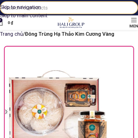
Skip to navigation
Skip to main content
0
0
₫
ME
Trang chủ
Đông Trùng Hạ Thảo Kim Cương Vàng