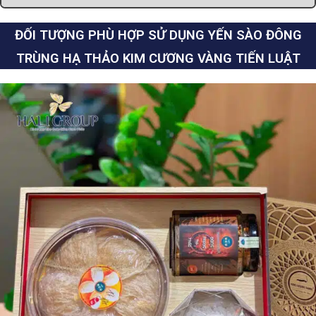
ĐỐI TƯỢNG PHÙ HỢP SỬ DỤNG YẾN SÀO ĐÔNG
TRÙNG HẠ THẢO KIM CƯƠNG VÀNG TIẾN LUẬT