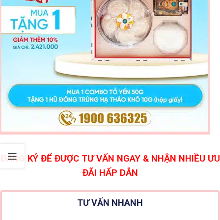
ĐĂNG KÝ ĐỂ ĐƯỢC TƯ VẤN NGAY & NHẬN NHIỀU ƯU
ĐÃI HẤP DẪN
TƯ VẤN NHANH