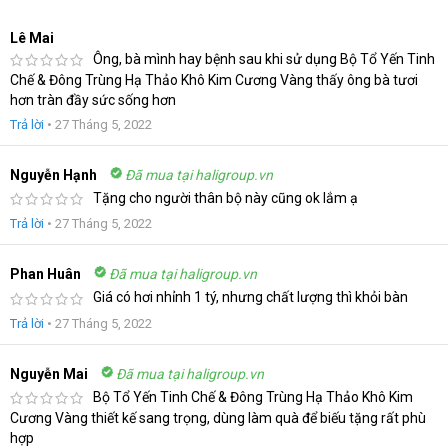
Lê Mai
Ông, bà mình hay bệnh sau khi sử dụng Bộ Tổ Yến Tinh
Chế & Đông Trùng Hạ Thảo Khô Kim Cương Vàng thấy ông bà tươi
hơn tràn đầy sức sống hơn
Trả lời
•
27 Tháng 5, 2022
Nguyễn Hạnh
Đã mua tại haligroup.vn
Tặng cho người thân bộ này cũng ok lắm ạ
Trả lời
•
27 Tháng 5, 2022
Phan Huân
Đã mua tại haligroup.vn
Giá có hơi nhỉnh 1 tý, nhưng chất lượng thì khỏi bàn
Trả lời
•
27 Tháng 5, 2022
Nguyễn Mai
Đã mua tại haligroup.vn
Bộ Tổ Yến Tinh Chế & Đông Trùng Hạ Thảo Khô Kim
Cương Vàng thiết kế sang trọng, dùng làm quà để biếu tặng rất phù
hợp