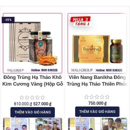
-35%
Đông Trùng Hạ Thảo Khô
Viên Nang Banikha Đông
Kim Cương Vàng (Hộp Gỗ
Trùng Hạ Thảo Thiên Phúc
10g)
750.000
₫
810.000
₫
527.000
₫
THÊM VÀO GIỎ HÀNG
THÊM VÀO GIỎ HÀNG