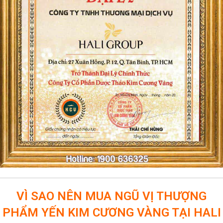
VÌ SAO NÊN MUA NGŨ VỊ THƯỢNG
PHẨM YẾN KIM CƯƠNG VÀNG
TẠI HALI