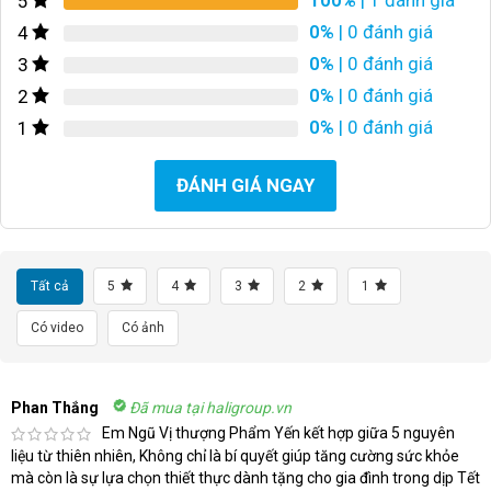
5
0%
| 0 đánh giá
4
0%
| 0 đánh giá
3
0%
| 0 đánh giá
2
0%
| 0 đánh giá
1
ĐÁNH GIÁ NGAY
Tất cả
5
4
3
2
1
Có video
Có ảnh
Phan Thắng
Đã mua tại haligroup.vn
Em Ngũ Vị thượng Phẩm Yến kết hợp giữa 5 nguyên
liệu từ thiên nhiên, Không chỉ là bí quyết giúp tăng cường sức khỏe
mà còn là sự lựa chọn thiết thực dành tặng cho gia đình trong dịp Tết