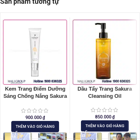
Sản phẩm tương tự
Kem Trang Điểm Dưỡng
Dầu Tẩy Trang Sakura
Sáng Chống Nắng Sakura
Cleansing Oil
CC Cream Flawless
Control Base
850.000
₫
900.000
₫
THÊM VÀO GIỎ HÀNG
THÊM VÀO GIỎ HÀNG