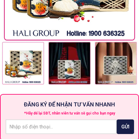
ĐĂNG KÝ ĐỂ NHẬN TƯ VẤN NHANH
*Hãy để lại SĐT, nhân viên tư vấn sẽ gọi cho bạn ngay