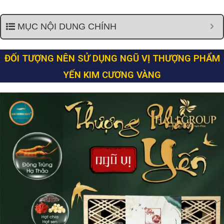
MỤC NỘI DUNG CHÍNH
ĐỐI TƯỢNG NÊN SỬ DỤNG NGŨ VỊ THƯỢNG PHẨM
YẾN KIM CƯƠNG VÀNG