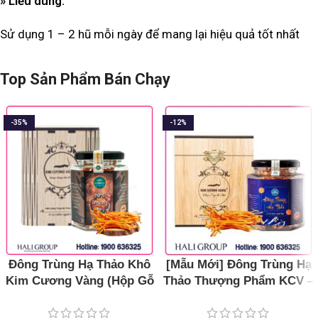
» Liều dùng:
Sử dụng 1 – 2 hũ mỗi ngày để mang lại hiệu quả tốt nhất
Top Sản Phẩm Bán Chạy
-35%
-12%
Đông Trùng Hạ Thảo Khô
[Mẫu Mới] Đông Trùng Hạ
Kim Cương Vàng (Hộp Gỗ
Thảo Thượng Phẩm KCV –
10g)
Hũ 15g