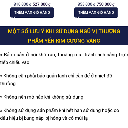
810.000
₫
527.000
₫
853.000
₫
750.000
₫
THÊM VÀO GIỎ HÀNG
THÊM VÀO GIỎ HÀNG
MỘT SỐ LƯU Ý KHI SỬ DỤNG NGŨ VỊ THƯỢNG
PHẨM YẾN KIM CƯƠNG VÀNG
» Bảo quản ở nơi khô ráo, thoáng mát tránh ánh nắng trực
tiếp chiếu vào
» Không cần phải bảo quản lạnh chỉ cần để ở nhiệt độ
thường
» Không nên mở nắp khi không sử dụng
» Không sử dụng sản phẩm khi hết hạn sử dụng hoặc có
dấu hiệu bị bung nắp, bị hỏng và có mùi lạ