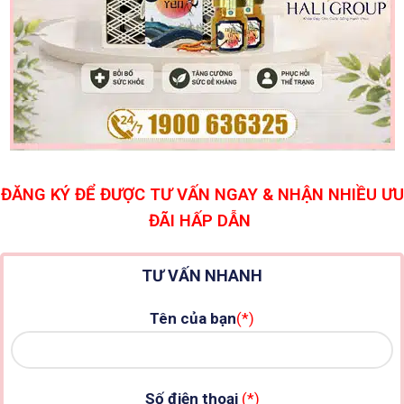
ĐĂNG KÝ ĐỂ ĐƯỢC TƯ VẤN NGAY & NHẬN NHIỀU ƯU
ĐÃI HẤP DẪN
TƯ VẤN NHANH
Tên của bạn
(*)
Số điện thoại
(*)