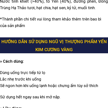
Nước tinh khiết (>40%), tổ Yến (40%), đường phèn, Đông
Trùng Hạ Thảo tươi, hạt chia, hạt sen, kỷ tử, muối tinh.
*Thành phần chi tiết vui lòng tham khảo thêm trên bao bì
của sản phẩm
HƯỚNG DẪN SỬ DỤNG NGŨ VỊ THƯỢNG PHẨM YẾN
KIM CƯƠNG VÀNG
» Cách dùng:
Dùng uống trực tiếp từ lọ
Lắc nhẹ trước khi uống
Sẽ ngon hơn khi uống lạnh hoặc chưng ấm tùy sở thích
Sử dụng hết ngay sau khi mở nắp.