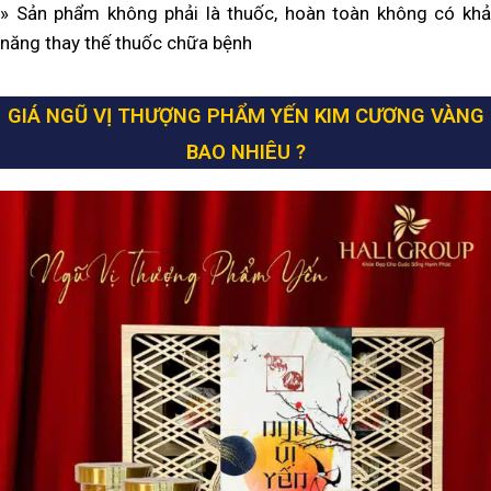
» Sản phẩm không phải là thuốc, hoàn toàn không có khả
năng thay thế thuốc chữa bệnh
GIÁ NGŨ VỊ THƯỢNG PHẨM YẾN KIM CƯƠNG VÀNG
BAO NHIÊU ?