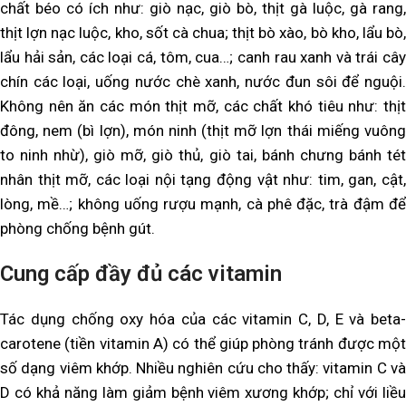
chất béo có ích như: giò nạc, giò bò, thịt gà luộc, gà rang,
thịt lợn nạc luộc, kho, sốt cà chua; thịt bò xào, bò kho, lẩu bò,
lẩu hải sản, các loại cá, tôm, cua…; canh rau xanh và trái cây
chín các loại, uống nước chè xanh, nước đun sôi để nguội.
Không nên ăn các món thịt mỡ, các chất khó tiêu như: thịt
đông, nem (bì lợn), món ninh (thịt mỡ lợn thái miếng vuông
to ninh nhừ), giò mỡ, giò thủ, giò tai, bánh chưng bánh tét
nhân thịt mỡ, các loại nội tạng động vật như: tim, gan, cật,
lòng, mề…; không uống rượu mạnh, cà phê đặc, trà đậm để
phòng chống bệnh gút.
Cung cấp đầy đủ các vitamin
Tác dụng chống oxy hóa của các vitamin C, D, E và beta-
carotene (tiền vitamin A) có thể giúp phòng tránh được một
số dạng viêm khớp. Nhiều nghiên cứu cho thấy: vitamin C và
D có khả năng làm giảm bệnh viêm xương khớp; chỉ với liều