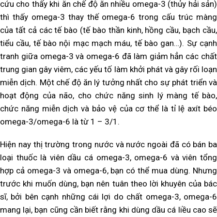
cứu cho thấy khi ăn chế độ ăn nhiều omega-3 (thủy hải sản)
thì thấy omega-3 thay thế omega-6 trong cấu trúc màng
của tất cả các tế bào (tế bào thần kinh, hồng cầu, bạch cầu,
tiểu cầu, tế bào nội mạc mạch máu, tế bào gan…). Sự cạnh
tranh giữa omega-3 và omega-6 đã làm giảm hẳn các chất
trung gian gây viêm, các yếu tố làm khởi phát và gây rối loạn
miễn dịch. Một chế độ ăn lý tưởng nhất cho sự phát triển và
hoạt động của não, cho chức năng sinh lý màng tế bào,
chức năng miễn dịch và bảo vệ của cơ thể là tỉ lệ axít béo
omega-3/omega-6 là từ 1 – 3/1.
Hiện nay thị trường trong nước và nước ngoài đã có bán ba
loại thuốc là viên dầu cá omega-3, omega-6 và viên tổng
hợp cả omega-3 và omega-6, bạn có thể mua dùng. Nhưng
trước khi muốn dùng, bạn nên tuân theo lời khuyên của bác
sĩ, bởi bên cạnh những cái lợi do chất omega-3, omega-6
mang lại, bạn cũng cần biết rằng khi dùng dầu cá liều cao sẽ