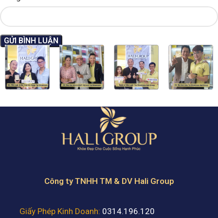
Công ty TNHH TM & DV Hali Group
Giấy Phép Kinh Doanh:
0314.196.120