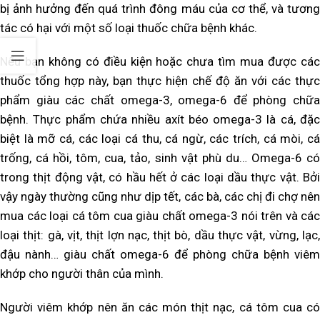
bị ảnh hưởng đến quá trình đông máu của cơ thể, và tương
tác có hại với một số loại thuốc chữa bệnh khác.
Nếu bạn không có điều kiện hoặc chưa tìm mua được các
thuốc tổng hợp này, bạn thực hiện chế độ ăn với các thực
phẩm giàu các chất omega-3, omega-6 để phòng chữa
bệnh. Thực phẩm chứa nhiều axít béo omega-3 là cá, đặc
biệt là mỡ cá, các loại cá thu, cá ngừ, các trích, cá mòi, cá
trống, cá hồi, tôm, cua, tảo, sinh vật phù du… Omega-6 có
trong thịt động vật, có hầu hết ở các loại dầu thực vật. Bởi
vậy ngày thường cũng như dịp tết, các bà, các chị đi chợ nên
mua các loại cá tôm cua giàu chất omega-3 nói trên và các
loại thịt: gà, vịt, thịt lợn nạc, thịt bò, dầu thực vật, vừng, lạc,
đậu nành… giàu chất omega-6 để phòng chữa bệnh viêm
khớp cho người thân của mình.
Người viêm khớp nên ăn các món thịt nạc, cá tôm cua có