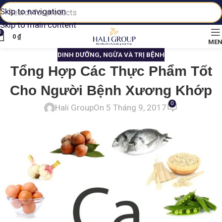
Skip to navigation
Skip to main content
0
0
₫
ME
DINH DƯỠNG
,
NGỪA VÀ TRỊ BỆNH
Tổng Hợp Các Thực Phẩm Tốt
Cho Người Bệnh Xương Khớp
0
Hali Group
On 5 Tháng 9, 2017