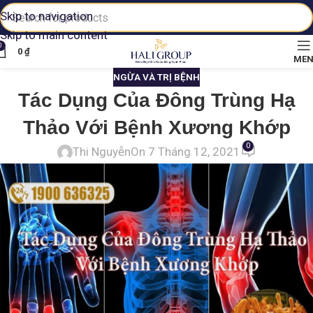
Skip to navigation
Skip to main content
0
0
₫
ME
NGỪA VÀ TRỊ BỆNH
Tác Dụng Của Đông Trùng Hạ
Thảo Với Bệnh Xương Khớp
0
Thi Nguyễn
On 7 Tháng 12, 2021