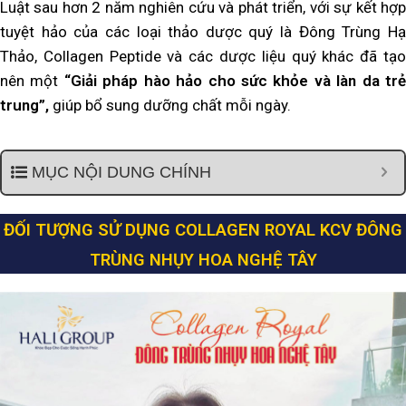
Luật sau hơn 2 năm nghiên cứu và phát triển, với sự kết hợp
tuyệt hảo của các loại thảo dược quý là Đông Trùng Hạ
Thảo, Collagen Peptide và các dược liệu quý khác đã tạo
nên một
“Giải pháp hào hảo cho sức khỏe và làn da tr
trung”,
giúp bổ sung dưỡng chất mỗi ngày.
MỤC NỘI DUNG CHÍNH
ĐỐI TƯỢNG SỬ DỤNG COLLAGEN ROYAL KCV ĐÔNG
TRÙNG NHỤY HOA NGHỆ TÂY