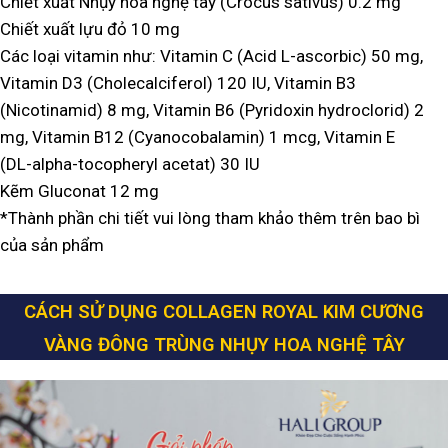
Chiết xuất Nhụy hoa nghệ tây (Crocus sativus) 0.2 mg
Chiết xuất lựu đỏ 10 mg
Các loại vitamin như: Vitamin C (Acid L-ascorbic) 50 mg,
Vitamin D3 (Cholecalciferol) 120 IU, Vitamin B3
(Nicotinamid) 8 mg, Vitamin B6 (Pyridoxin hydroclorid) 2
mg, Vitamin B12 (Cyanocobalamin) 1 mcg, Vitamin E
(DL-alpha-tocopheryl acetat) 30 IU
Kẽm Gluconat 12 mg
*Thành phần chi tiết vui lòng tham khảo thêm trên bao bì
của sản phẩm
CÁCH SỬ DỤNG COLLAGEN ROYAL KIM CƯƠNG
VÀNG ĐÔNG TRÙNG NHỤY HOA NGHỆ TÂY