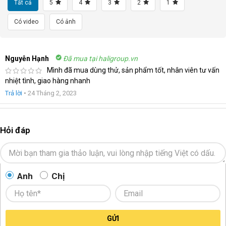
Tất cả
5
4
3
2
1
Có video
Có ảnh
Nguyễn Hạnh
Đã mua tại haligroup.vn
Mình đã mua dùng thử, sản phẩm tốt, nhân viên tư vấn
nhiệt tình, giao hàng nhanh
Trả lời
•
24 Tháng 2, 2023
Hỏi đáp
Anh
Chị
GỬI