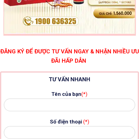
ĐĂNG KÝ ĐỂ ĐƯỢC TƯ VẤN NGAY & NHẬN NHIỀU ƯU
ĐÃI HẤP DẪN
TƯ VẤN NHANH
Tên của bạn
(*)
Số điện thoại
(*)