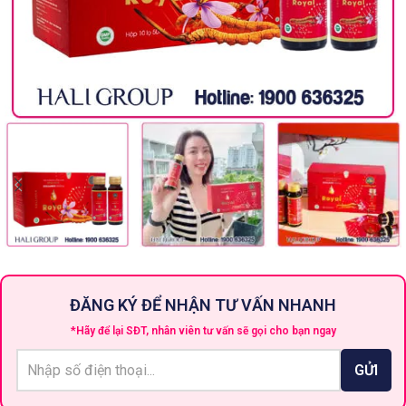
ĐĂNG KÝ ĐỂ NHẬN TƯ VẤN NHANH
*Hãy để lại SĐT, nhân viên tư vấn sẽ gọi cho bạn ngay