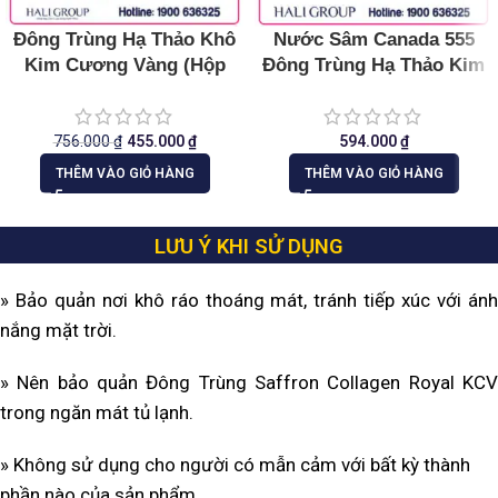
Đông Trùng Hạ Thảo Khô
Nước Sâm Canada 555
Kim Cương Vàng (Hộp
Đông Trùng Hạ Thảo Kim
Giấy 10g)
Cương Vàng
756.000
₫
455.000
₫
594.000
₫
THÊM VÀO GIỎ HÀNG
THÊM VÀO GIỎ HÀNG
LƯU Ý KHI SỬ DỤNG
» Bảo quản nơi khô ráo thoáng mát, tránh tiếp xúc với ánh
nắng mặt trời.
» Nên bảo quản Đông Trùng Saffron Collagen Royal KCV
trong ngăn mát tủ lạnh.
» Không sử dụng cho người có mẫn cảm với bất kỳ thành
phần nào của sản phẩm.