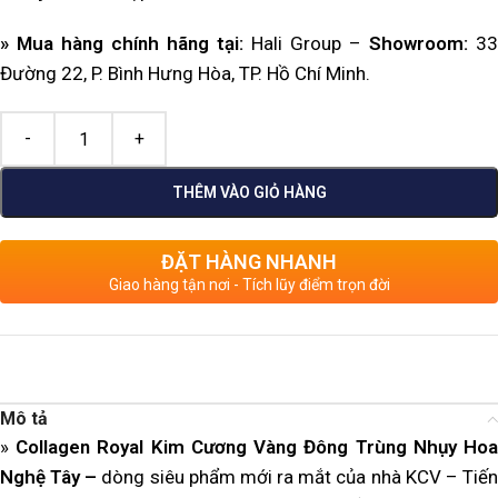
» Mua hàng chính hãng tại:
Hali Group –
Showroom:
33
Đường 22, P. Bình Hưng Hòa, TP. Hồ Chí Minh.
THÊM VÀO GIỎ HÀNG
ĐẶT HÀNG NHANH
Giao hàng tận nơi - Tích lũy điểm trọn đời
Mô tả
»
Collagen Royal Kim Cương Vàng Đông Trùng Nhụy Hoa
Nghệ Tây –
dòng siêu phẩm mới ra mắt của nhà KCV – Tiế