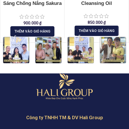
Sáng Chống Nắng Sakura
Cleansing Oil
CC Cream Flawless
Control Base
850.000
₫
900.000
₫
THÊM VÀO GIỎ HÀNG
THÊM VÀO GIỎ HÀNG
Công ty TNHH TM & DV Hali Group