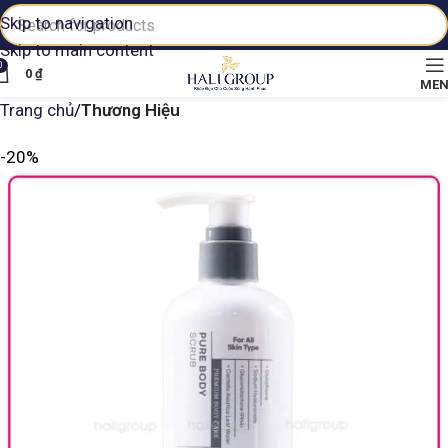
Skip to navigation
Skip to main content
0
0
₫
ME
Trang chủ
Thương Hiệu
-20%