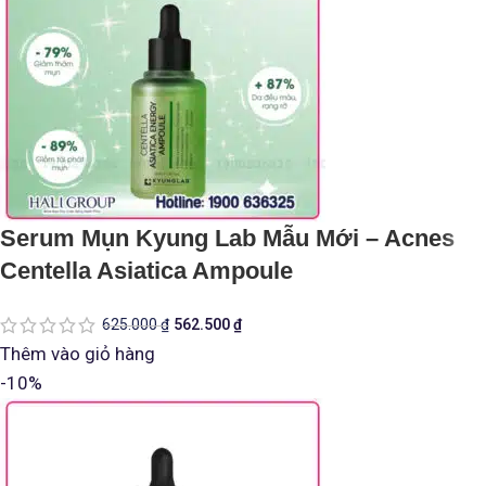
Serum Mụn Kyung Lab Mẫu Mới – Acnes
Centella Asiatica Ampoule
625.000
₫
562.500
₫
Thêm vào giỏ hàng
-10%