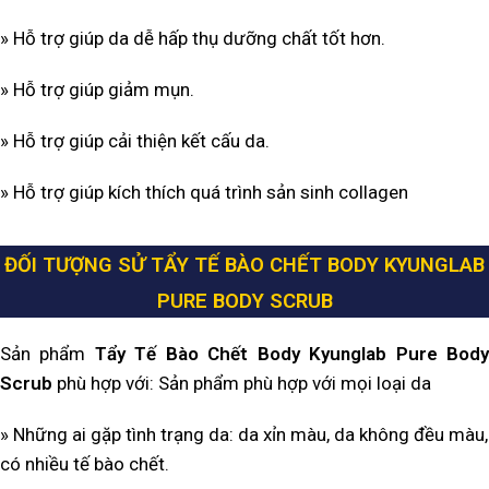
» Hỗ trợ giúp da dễ hấp thụ dưỡng chất tốt hơn.
» Hỗ trợ giúp giảm mụn.
» Hỗ trợ giúp cải thiện kết cấu da.
» Hỗ trợ giúp kích thích quá trình sản sinh collagen
ĐỐI TƯỢNG SỬ TẨY TẾ BÀO CHẾT BODY KYUNGLAB
PURE BODY SCRUB
Sản phẩm
Tẩy Tế Bào Chết Body Kyunglab Pure Bod
Scrub
phù hợp với: Sản phẩm phù hợp với mọi loại da
» Những ai gặp tình trạng da: da xỉn màu, da không đều màu,
có nhiều tế bào chết.