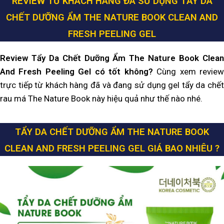
REVIEW TỪ KHÁCH HÀNG ĐÃ SỬ DỤNG TẨY DA
CHẾT DƯỠNG ẨM THE NATURE BOOK CLEAN AND
FRESH PEELING GEL
Review Tẩy Da Chết Dưỡng Ẩm The Nature Book Clean
And Fresh Peeling Gel có tốt không?
Cùng xem revie
trực tiếp từ khách hàng đã và đang sử dụng gel tẩy da chết
rau má The Nature Book này hiệu quả như thế nào nhé.
TẨY DA CHẾT DƯỠNG ẨM THE NATURE BOOK
CLEAN AND FRESH PEELING GEL GIÁ
BAO NHIÊU ?