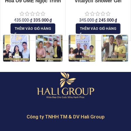
Hoa U9 UME Ngọc Trinh
Vitalycil Shower Gel
435.000
₫
335.000
₫
345.000
₫
245.000
₫
THÊM VÀO GIỎ HÀNG
THÊM VÀO GIỎ HÀNG
Công ty TNHH TM & DV Hali Group