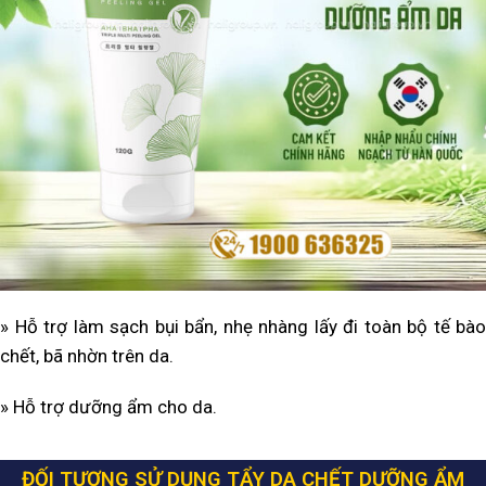
» Hỗ trợ làm sạch bụi bẩn, nhẹ nhàng lấy đi toàn bộ tế bào
chết, bã nhờn trên da.
» Hỗ trợ dưỡng ẩm cho da.
ĐỐI TƯỢNG SỬ DỤNG TẨY DA CHẾT DƯỠNG ẨM