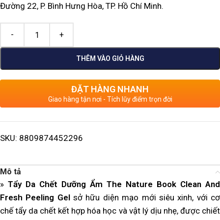
Đường 22, P. Bình Hưng Hòa, TP. Hồ Chí Minh.
THÊM VÀO GIỎ HÀNG
ĐẶT HÀNG NHANH
Giao hàng tận nơi - Tích lũy điểm trọn đời
SKU:
8809874452296
Mô tả
»
Tẩy Da Chết Dưỡng Ẩm The Nature Book Clean And
Fresh Peeling Gel
sở hữu diện mạo mới siêu xinh, với c
chế tẩy da chết kết hợp hóa học và vật lý dịu nhẹ, được chiết