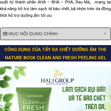
xuất từ thành phần AHA – BHA – PHA, Rau Má,… mang lại
khả năng hỗ trợ làm sạch tế bào chết, bã nhờn trên da đồng
thời hỗ trợ dưỡng ẩm tối ưu.
MỤC NỘI DUNG CHÍNH
CÔNG DỤNG CỦA TẨY DA CHẾT DƯỠNG ẨM THE
NATURE BOOK CLEAN AND FRESH PEELING GEL