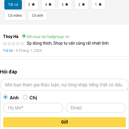
Tất cả
5
4
3
2
1
Có video
Có ảnh
Thúy Hà
Đã mua tại haligroup.vn
Sp dùng thích, Shop tư vấn cũng rất nhiệt tình.
Trả lời
•
9 Tháng 1, 2026
Hỏi đáp
Anh
Chị
GỬI