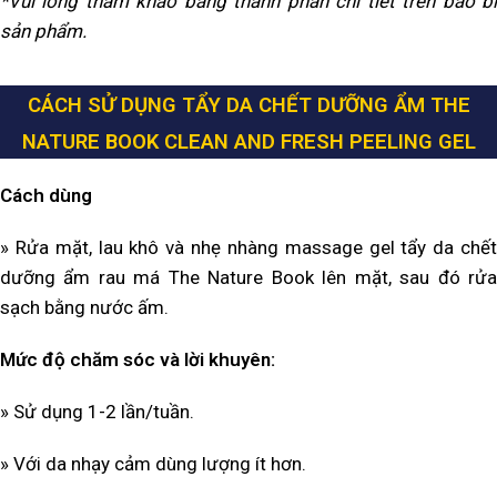
*Vui lòng tham khảo bảng thành phần chi tiết trên bao bì
sản phẩm.
CÁCH SỬ DỤNG TẨY DA CHẾT DƯỠNG ẨM THE
NATURE BOOK CLEAN AND FRESH PEELING GEL
Cách dùng
» Rửa mặt, lau khô và nhẹ nhàng massage gel tẩy da chết
dưỡng ẩm rau má The Nature Book lên mặt, sau đó rửa
sạch bằng nước ấm.
Mức độ chăm sóc và lời khuyên:
» Sử dụng 1-2 lần/tuần.
» Với da nhạy cảm dùng lượng ít hơn.