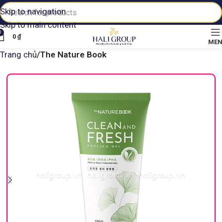
Skip to navigation
Skip to main content
0
0
₫
ME
Trang chủ
The Nature Book