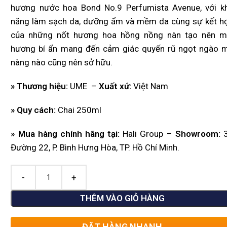
hương nước hoa Bond No.9 Perfumista Avenue, với k
năng làm sạch da, dưỡng ẩm và mềm da cùng sự kết h
của những nốt hương hoa hồng nồng nàn tạo nên m
hương bí ẩn mang đến cảm giác quyến rũ ngọt ngào 
nàng nào cũng nên sở hữu.
» Thương hiệu:
UME –
Xuất xứ:
Việt Nam
» Quy cách:
Chai 250ml
» Mua hàng chính hãng tại:
Hali Group –
Showroom:
3
Đường 22, P. Bình Hưng Hòa, TP. Hồ Chí Minh.
THÊM VÀO GIỎ HÀNG
ĐẶT HÀNG NHANH