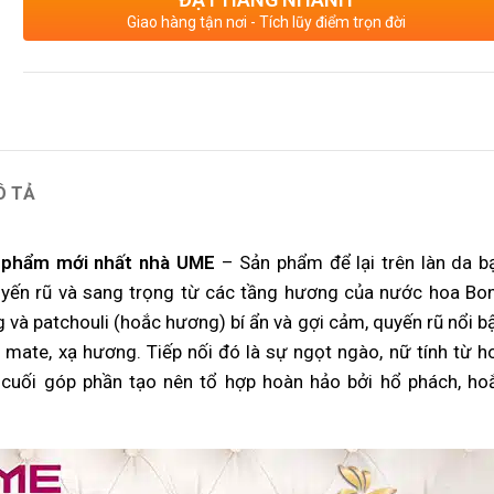
Giao hàng tận nơi - Tích lũy điểm trọn đời
Ô TẢ
u phẩm mới nhất nhà UME
– Sản phẩm để lại trên làn da b
uyến rũ và sang trọng từ các tầng hương của nước hoa Bo
à patchouli (hoắc hương) bí ẩn và gợi cảm, quyến rũ nổi bậ
mate, xạ hương. Tiếp nối đó là sự ngọt ngào, nữ tính từ h
cuối góp phần tạo nên tổ hợp hoàn hảo bởi hổ phách, ho