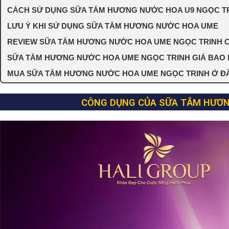
CÁCH SỬ DỤNG SỮA TẮM HƯƠNG NƯỚC HOA U9 NGỌC T
LƯU Ý KHI SỬ DỤNG SỮA TẮM HƯƠNG NƯỚC HOA UME
REVIEW SỮA TẮM HƯƠNG NƯỚC HOA UME NGỌC TRINH C
SỮA TẮM HƯƠNG NƯỚC HOA UME NGỌC TRINH GIÁ BAO 
MUA SỮA TẮM HƯƠNG NƯỚC HOA UME NGỌC TRINH Ở ĐÂU
CÔNG DỤNG CỦA SỮA TẮM HƯƠN