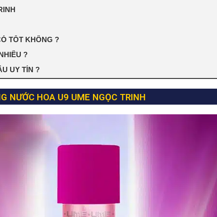
RINH
Ó TỐT KHÔNG ?
NHIÊU ?
 UY TÍN ?
G NƯỚC HOA U9 UME NGỌC TRINH