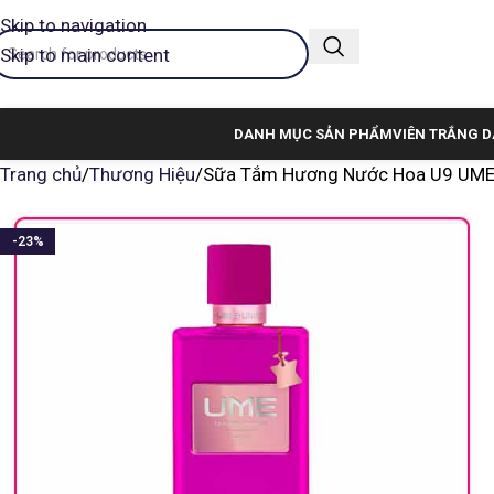
Skip to navigation
Skip to main content
DANH MỤC SẢN PHẨM
VIÊN TRẮNG D
Trang chủ
Thương Hiệu
Sữa Tắm Hương Nước Hoa U9 UME 
-23%