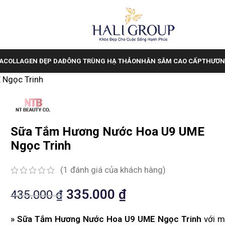
A
COLLAGEN ĐẸP DA
ĐÔNG TRÙNG HẠ THẢO
NHÂN SÂM CAO CẤP
THƯƠN
Ngọc Trinh
Sữa Tắm Hương Nước Hoa U9 UME
Ngọc Trinh
(
1
đánh giá của khách hàng)
335.000
₫
435.000
₫
» Sữa Tắm Hương Nước Hoa U9 UME Ngọc Trinh
với m