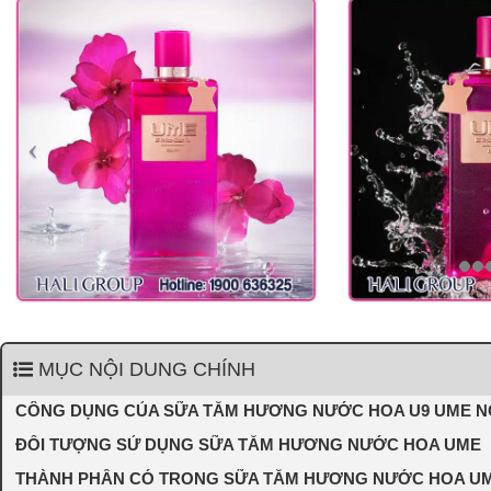
MỤC NỘI DUNG CHÍNH
CÔNG DỤNG CỦA SỮA TẮM HƯƠNG NƯỚC HOA U9 UME N
ĐỐI TƯỢNG SỬ DỤNG SỮA TẮM HƯƠNG NƯỚC HOA UME
THÀNH PHẦN CÓ TRONG SỮA TẮM HƯƠNG NƯỚC HOA UM