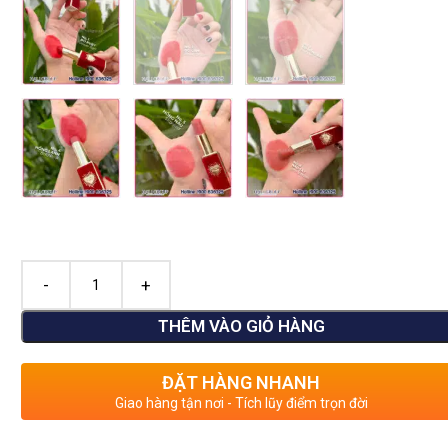
THÊM VÀO GIỎ HÀNG
ĐẶT HÀNG NHANH
Giao hàng tận nơi - Tích lũy điểm trọn đời