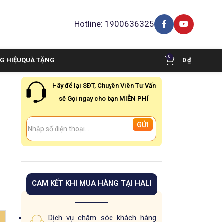
Hotline: 1900636325
0
G HIỆU
QUÀ TẶNG
0
₫
Hãy để lại SĐT, Chuyên Viên Tư Vấn
sẽ Gọi ngay cho bạn MIỄN PHÍ
n
CAM KẾT KHI MUA HÀNG TẠI HALI
Dịch vụ chăm sóc khách hàng