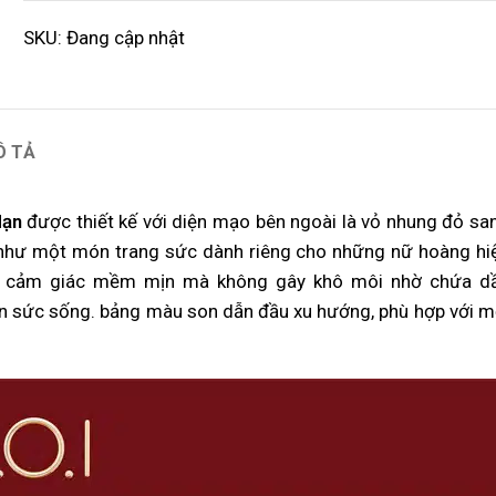
SKU:
Đang cập nhật
Ô TẢ
Hạn
đ
ược thiết kế với diện mạo bên ngoài là vỏ nhung đỏ sa
n như một món trang sức dành riêng cho những nữ hoàng hi
 tạo cảm giác mềm mịn mà không gây khô môi nhờ chứa d
ràn sức sống. bảng màu son dẫn đầu xu hướng, phù hợp với m