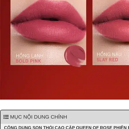
MỤC NỘI DUNG CHÍNH
CÔNG DỤNG SON THỎI CAO CẤP QUEEN OF ROSE PHIÊN B