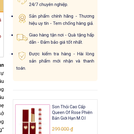
24/7 chuyên nghiệp.
Sản phẩm chính hãng - Thương
á
hiệu uy tín - Tem chống hàng giả.
Giao hàng tận nơi - Quà tặng hấp
p
dẫn - Đảm bảo giá tốt nhất.
Được kiểm tra hàng - Hài lòng
sản phẩm mới nhận và thanh
ạn
toán.
tự
ầu
ng
ầu
hẹ
Son Thỏi Cao Cấp
Queen Of Rose Phiên
sở
Bản Giới Hạn M.O.I
ng
299.000
₫
g”