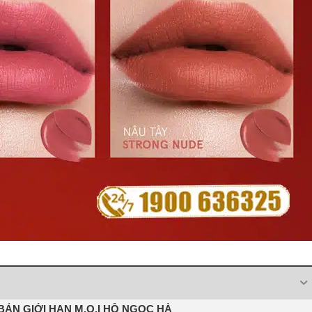
ẢN GIỚI HẠN M.O.I HỒ NGỌC HÀ