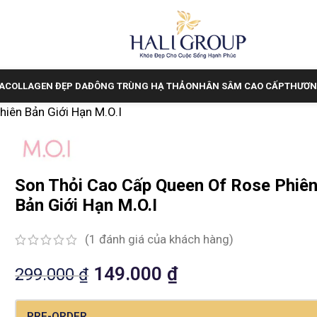
A
COLLAGEN ĐẸP DA
ĐÔNG TRÙNG HẠ THẢO
NHÂN SÂM CAO CẤP
THƯƠN
iên Bản Giới Hạn M.O.I
Son Thỏi Cao Cấp Queen Of Rose Phiê
Bản Giới Hạn M.O.I
(
1
đánh giá của khách hàng)
149.000
₫
299.000
₫
PRE-ORDER