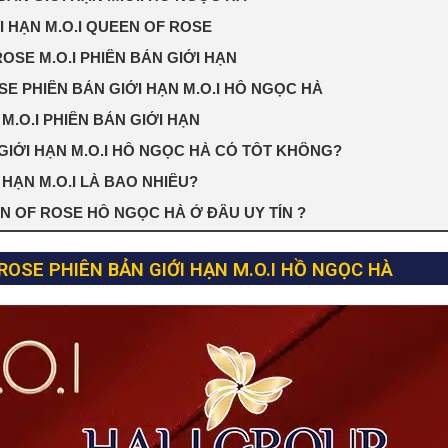
 HẠN M.O.I QUEEN OF ROSE
OSE M.O.I PHIÊN BẢN GIỚI HẠN
 PHIÊN BẢN GIỚI HẠN M.O.I HỒ NGỌC HÀ
M.O.I PHIÊN BẢN GIỚI HẠN
GIỚI HẠN M.O.I HỒ NGỌC HÀ CÓ TỐT KHÔNG?
HẠN M.O.I LÀ BAO NHIÊU?
EN OF ROSE HỒ NGỌC HÀ Ở ĐÂU UY TÍN ?
OSE PHIÊN BẢN GIỚI HẠN M.O.I HỒ NGỌC HÀ