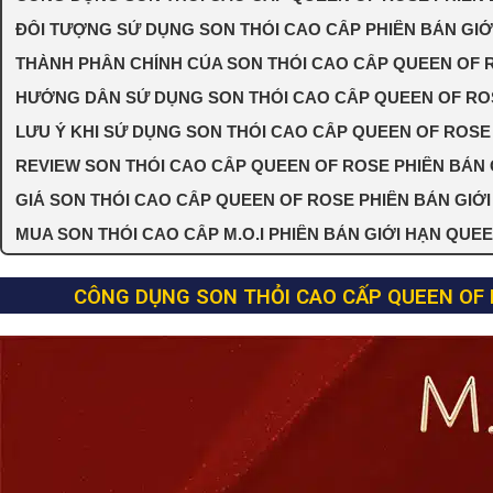
ĐỐI TƯỢNG SỬ DỤNG SON THỎI CAO CẤP PHIÊN BẢN GIỚI
THÀNH PHẦN CHÍNH CỦA SON THỎI CAO CẤP QUEEN OF R
HƯỚNG DẪN SỬ DỤNG SON THỎI CAO CẤP QUEEN OF ROSE
LƯU Ý KHI SỬ DỤNG SON THỎI CAO CẤP QUEEN OF ROSE 
REVIEW SON THỎI CAO CẤP QUEEN OF ROSE PHIÊN BẢN 
GIÁ SON THỎI CAO CẤP QUEEN OF ROSE PHIÊN BẢN GIỚI 
MUA SON THỎI CAO CẤP M.O.I PHIÊN BẢN GIỚI HẠN QUE
CÔNG DỤNG SON THỎI CAO CẤP QUEEN OF R