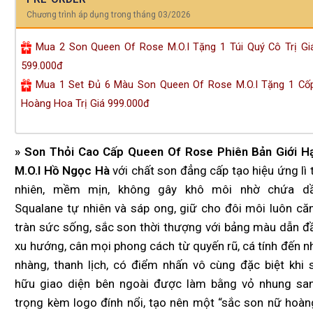
Chương trình áp dụng trong tháng 03/2026
Mua 2 Son Queen Of Rose M.O.I Tặng 1 Túi Quý Cô Trị Gi
599.000đ
Mua 1 Set Đủ 6 Màu Son Queen Of Rose M.O.I Tặng 1 Cố
Hoàng Hoa Trị Giá 999.000đ
» Son Thỏi Cao Cấp Queen Of Rose Phiên Bản Giới H
M.O.I Hồ Ngọc Hà
với chất son đẳng cấp tạo hiệu ứng lì 
nhiên, mềm mịn, không gây khô môi nhờ chứa d
Squalane tự nhiên và sáp ong, giữ cho đôi môi luôn că
tràn sức sống, sắc son thời thượng với bảng màu dẫn đ
xu hướng, cân mọi phong cách từ quyến rũ, cá tính đến n
nhàng, thanh lịch, có điểm nhấn vô cùng đặc biệt khi 
hữu giao diện bên ngoài được làm bằng vỏ nhung sa
trọng kèm logo đính nổi, tạo nên một “sắc son nữ hoàn