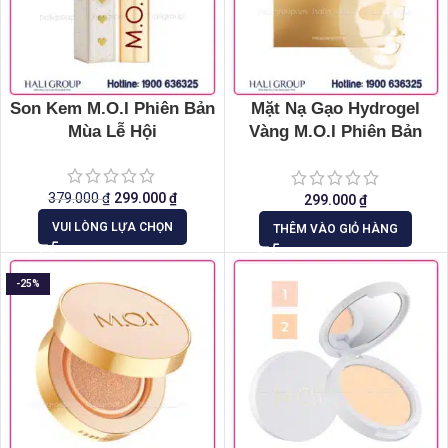
Son Kem M.O.I Phiên Bản
Mặt Nạ Gạo Hydrogel
Mùa Lễ Hội
Vàng M.O.I Phiên Bản
Giới Hạn
379.000
₫
299.000
₫
299.000
₫
VUI LÒNG LỰA CHỌN
THÊM VÀO GIỎ HÀNG
-25%