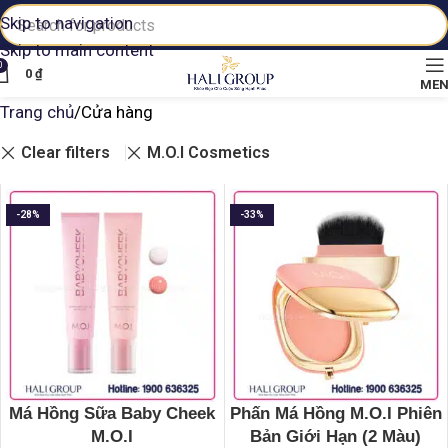
Skip to navigation
Skip to main content
0
0
₫
ME
Trang chủ
Cửa hàng
Clear filters
M.O.I Cosmetics
-28%
-33%
Má Hồng Sữa Baby Cheek
Phấn Má Hồng M.O.I Phiên
M.O.I
Bản Giới Hạn (2 Màu)