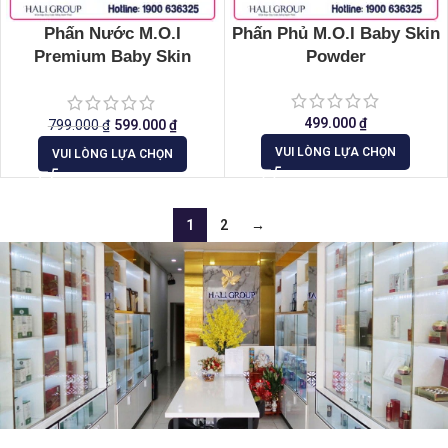
Phấn Nước M.O.I
Phấn Phủ M.O.I Baby Skin
Premium Baby Skin
Powder
Cushion
499.000
₫
799.000
₫
599.000
₫
VUI LÒNG LỰA CHỌN
VUI LÒNG LỰA CHỌN
1
2
→