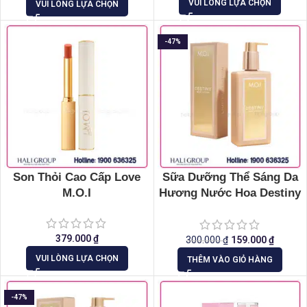
VUI LÒNG LỰA CHỌN
VUI LÒNG LỰA CHỌN
-47%
Son Thỏi Cao Cấp Love
Sữa Dưỡng Thể Sáng Da
M.O.I
Hương Nước Hoa Destiny
M.O.I
379.000
₫
300.000
₫
159.000
₫
VUI LÒNG LỰA CHỌN
THÊM VÀO GIỎ HÀNG
-47%