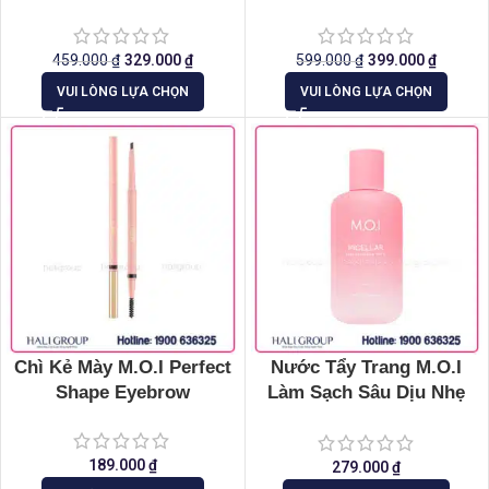
459.000
₫
329.000
₫
599.000
₫
399.000
₫
VUI LÒNG LỰA CHỌN
VUI LÒNG LỰA CHỌN
Chì Kẻ Mày M.O.I Perfect
Nước Tẩy Trang M.O.I
Shape Eyebrow
Làm Sạch Sâu Dịu Nhẹ
(250ml)
189.000
₫
279.000
₫