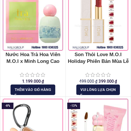
Nước Hoa Trà Hoa Viên
Son Thỏi Love M.O.I
M.O.I x Minh Long Cao
Holiday Phiên Bản Mùa Lễ
Cấp
Hội
1.199.000
₫
499.000
₫
399.000
₫
THÊM VÀO GIỎ HÀNG
VUI LÒNG LỰA CHỌN
-8%
-13%