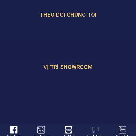
THEO DÕI CHÚNG TÔI
VỊ TRÍ SHOWROOM
© 2026 Bản Quyền Thuộc Về
Hali Group