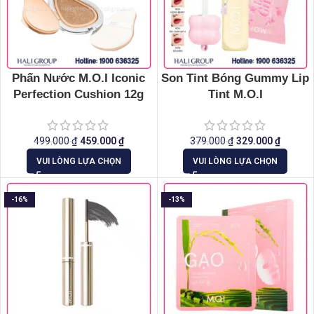
Phấn Nước M.O.I Iconic
Son Tint Bóng Gummy Lip
Perfection Cushion 12g
Tint M.O.I
499.000
₫
459.000
₫
379.000
₫
329.000
₫
VUI LÒNG LỰA CHỌN
VUI LÒNG LỰA CHỌN
-16%
-13%