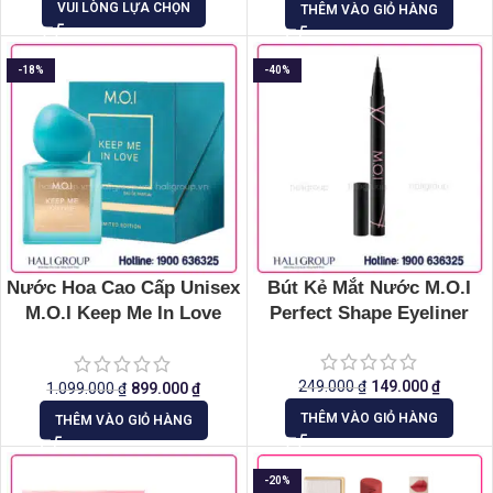
VUI LÒNG LỰA CHỌN
THÊM VÀO GIỎ HÀNG
-18%
-40%
Nước Hoa Cao Cấp Unisex
Bút Kẻ Mắt Nước M.O.I
M.O.I Keep Me In Love
Perfect Shape Eyeliner
(50ml)
249.000
₫
149.000
₫
1.099.000
₫
899.000
₫
THÊM VÀO GIỎ HÀNG
THÊM VÀO GIỎ HÀNG
-20%