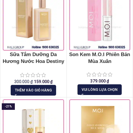
Sữa Tắm Dưỡng Da
Son Kem M.O.I Phiên Bản
Hương Nước Hoa Destiny
Mùa Xuân
M.O.I
379.000
₫
300.000
₫
159.000
₫
VUI LÒNG LỰA CHỌN
THÊM VÀO GIỎ HÀNG
-21%