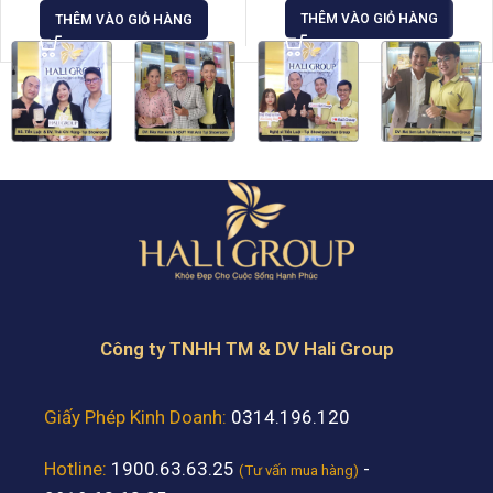
THÊM VÀO GIỎ HÀNG
THÊM VÀO GIỎ HÀNG
Công ty TNHH TM & DV Hali Group
Giấy Phép Kinh Doanh:
0314.196.120
Hotline:
1900.63.63.25
-
(Tư vấn mua hàng)