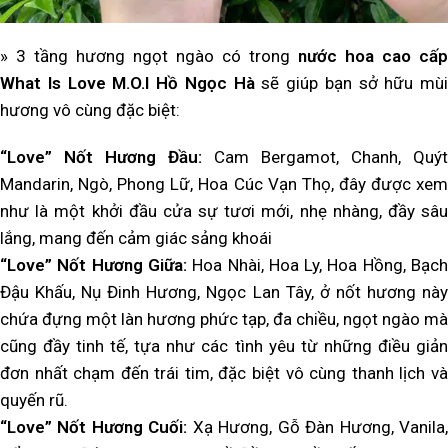
»
3 tầng hương ngọt ngào có trong
nước hoa cao cấp
What Is Love M.O.I Hồ Ngọc Hà
sẽ giúp bạn sở hữu mùi
hương vô cùng đặc biệt:
“Love” Nốt Hương Đầu:
Cam Bergamot, Chanh, Quýt
Mandarin, Ngò, Phong Lữ, Hoa Cúc Vạn Thọ, đây được xem
như là một khởi đầu cửa sự tươi mới, nhẹ nhàng, đầy sâu
lắng, mang đến cảm giác sảng khoái
“Love” Nốt Hương Giữa:
Hoa Nhài, Hoa Ly, Hoa Hồng, Bạc
Đậu Khấu, Nụ Đinh Hương, Ngọc Lan Tây, ở nốt hương này
chứa đựng một làn hương phức tạp, đa chiều, ngọt ngào mà
cũng đầy tinh tế, tựa như các tình yêu từ những điều giản
đơn nhất chạm đến trái tim, đặc biệt vô cùng thanh lịch và
quyến rũ.
“Love” Nốt Hương Cuối:
Xạ Hương, Gỗ Đàn Hương, Vanila