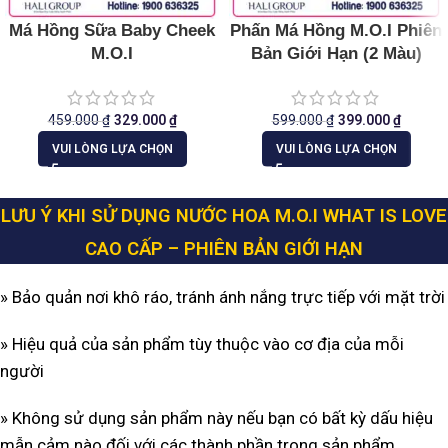
Má Hồng Sữa Baby Cheek
Phấn Má Hồng M.O.I Phiên
M.O.I
Bản Giới Hạn (2 Màu)
459.000
₫
329.000
₫
599.000
₫
399.000
₫
VUI LÒNG LỰA CHỌN
VUI LÒNG LỰA CHỌN
LƯU Ý KHI SỬ DỤNG
NƯỚC HOA M.O.I WHAT IS LOVE
CAO CẤP –
PHIÊN BẢN GIỚI HẠN
» Bảo quản nơi khô ráo, tránh ánh nắng trực tiếp với mặt trời
» Hiệu quả của sản phẩm tùy thuộc vào cơ địa của mỗi
người
» Không sử dụng sản phẩm này nếu bạn có bất kỳ dấu hiệu
mẫn cảm nào đối với các thành phần trong sản phẩm.