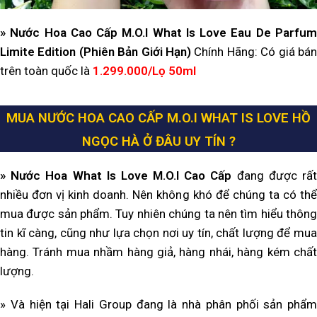
» Nước Hoa Cao Cấp M.O.I What Is
Love Eau De Parfu
Limite Edition (Phiên Bản Giới Hạn)
Chính Hãng: Có giá bá
trên toàn quốc là
1.299.000/Lọ 50ml
MUA
NƯỚC HOA CAO CẤP M.O.I WHAT IS LOVE HỒ
NGỌC HÀ
Ở ĐÂU UY TÍN ?
» Nước Hoa What Is Love M.O.I Cao Cấp
đang được rấ
nhiều đơn vị kinh doanh. Nên không khó để chúng ta có thể
mua được sản phẩm. Tuy nhiên chúng ta nên tìm hiểu thông
tin kĩ càng, cũng như lựa chọn nơi uy tín, chất lượng để mua
hàng. Tránh mua nhầm hàng giả, hàng nhái, hàng kém chất
lượng.
» Và hiện tại Hali Group đang là nhà phân phối sản phẩm