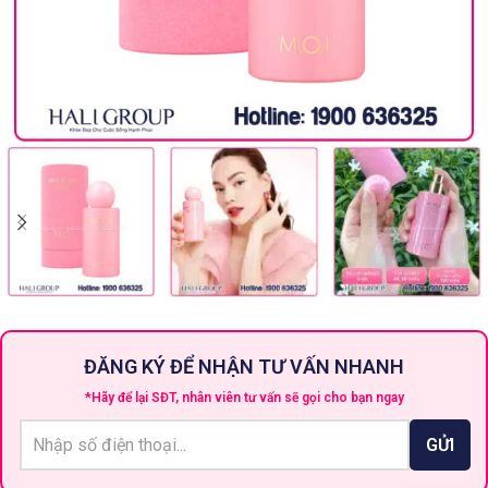
ĐĂNG KÝ ĐỂ NHẬN TƯ VẤN NHANH
*Hãy để lại SĐT, nhân viên tư vấn sẽ gọi cho bạn ngay