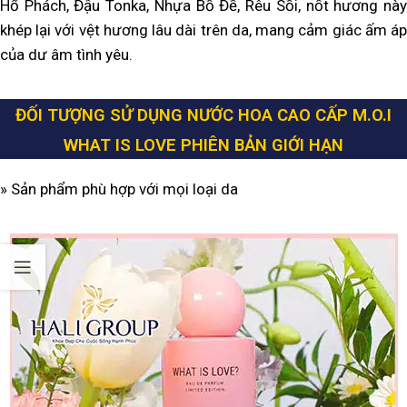
Hổ Phách, Đậu Tonka, Nhựa Bồ Đề, Rêu Sồi, nốt hương này
khép lại với vệt hương lâu dài trên da, mang cảm giác ấm áp
của dư âm tình yêu.
ĐỐI TƯỢNG SỬ DỤNG
NƯỚC HOA CAO CẤP M.O.I
WHAT IS LOVE PHIÊN BẢN GIỚI HẠN
» Sản phẩm phù hợp với mọi loại da