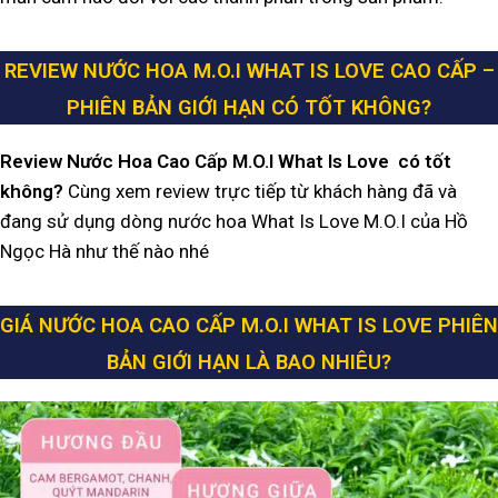
REVIEW
NƯỚC HOA M.O.I WHAT IS LOVE
CAO CẤP –
PHIÊN BẢN GIỚI HẠN CÓ TỐT KHÔNG?
Review
Nước Hoa Cao Cấp M.O.I What Is Love
có tốt
không?
Cùng xem review trực tiếp từ khách hàng đã và
đang sử dụng dòng nước hoa What Is Love M.O.I của Hồ
Ngọc Hà như thế nào nhé
GIÁ
NƯỚC HOA CAO CẤP M.O.I WHAT IS LOVE PHIÊN
BẢN GIỚI HẠN
LÀ BAO NHIÊU?