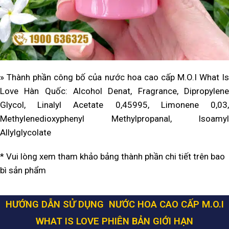
»
Thành phần công bố của nước hoa cao cấp M.O.I What I
Love Hàn Quốc: Alcohol Denat, Fragrance, Dipropylene
Glycol, Linalyl Acetate 0,45995, Limonene 0,03,
Methylenedioxyphenyl Methylpropanal, Isoamyl
Allylglycolate
* Vui lòng xem tham khảo bảng thành phần chi tiết trên bao
bì sản phẩm
HƯỚNG DẪN SỬ DỤNG
NƯỚC HOA CAO CẤP M.O.I
WHAT IS LOVE PHIÊN BẢN GIỚI HẠN