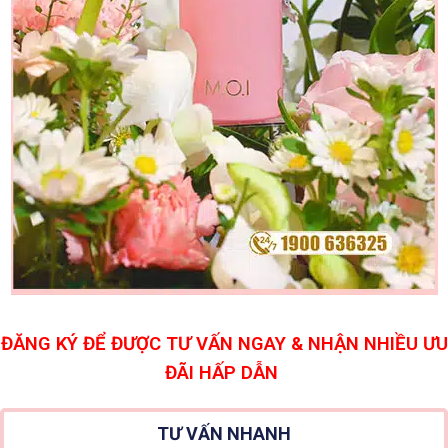
ĐĂNG KÝ ĐỂ ĐƯỢC TƯ VẤN NGAY & NHẬN NHIỀU ƯU
ĐÃI HẤP DẪN
TƯ VẤN NHANH