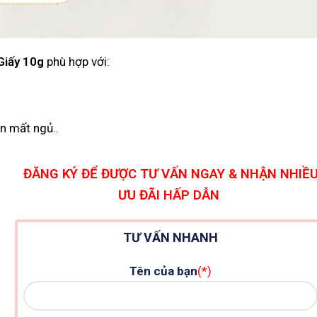
Giấy 10g
phù hợp với:
ên mất ngủ.
.
ĐĂNG KÝ ĐỂ ĐƯỢC TƯ VẤN NGAY & NHẬN NHIỀ
ƯU ĐÃI HẤP DẪN
TƯ VẤN NHANH
Tên của bạn
(*)