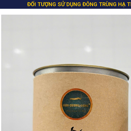
ĐỐI TƯỢNG SỬ DỤNG ĐÔNG TRÙNG HẠ T