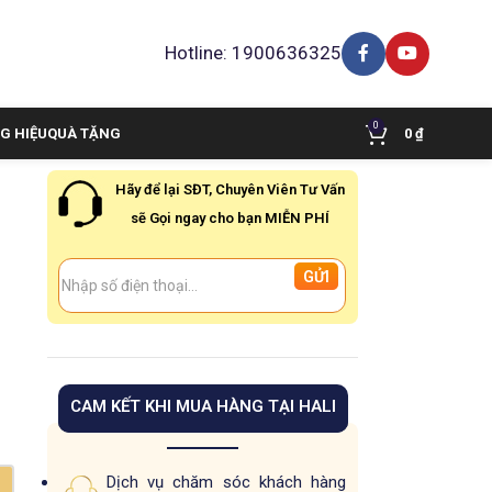
Hotline: 1900636325
0
G HIỆU
QUÀ TẶNG
0
₫
Hãy để lại SĐT, Chuyên Viên Tư Vấn
sẽ Gọi ngay cho bạn MIỄN PHÍ
CAM KẾT KHI MUA HÀNG TẠI HALI
Dịch vụ chăm sóc khách hàng