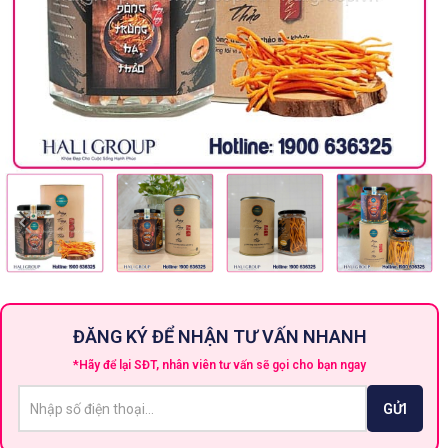
ĐĂNG KÝ ĐỂ NHẬN TƯ VẤN NHANH
*Hãy để lại SĐT, nhân viên tư vấn sẽ gọi cho bạn ngay