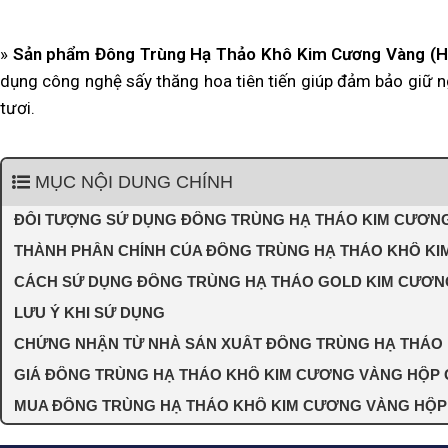
»
Sản phẩm Đông Trùng Hạ Thảo Khô Kim Cương Vàng (H
dụng công nghệ sấy thăng hoa tiên tiến giúp đảm bảo giữ 
tươi.
MỤC NỘI DUNG CHÍNH
ĐỐI TƯỢNG SỬ DỤNG ĐÔNG TRÙNG HẠ THẢO KIM CƯƠNG
THÀNH PHẦN CHÍNH CỦA ĐÔNG TRÙNG HẠ THẢO KHÔ KI
CÁCH SỬ DỤNG ĐÔNG TRÙNG HẠ THẢO GOLD KIM CƯƠNG
LƯU Ý KHI SỬ DỤNG
CHỨNG NHẬN TỪ NHÀ SẢN XUẤT ĐÔNG TRÙNG HẠ THẢO
GIÁ ĐÔNG TRÙNG HẠ THẢO KHÔ KIM CƯƠNG VÀNG HỘP G
MUA ĐÔNG TRÙNG HẠ THẢO KHÔ KIM CƯƠNG VÀNG HỘP G