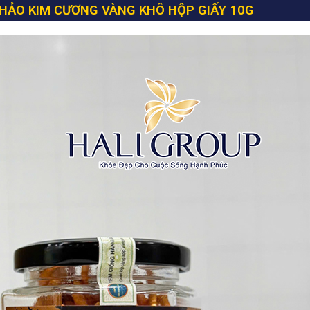
HẢO KIM CƯƠNG VÀNG KHÔ HỘP GIẤY 10G