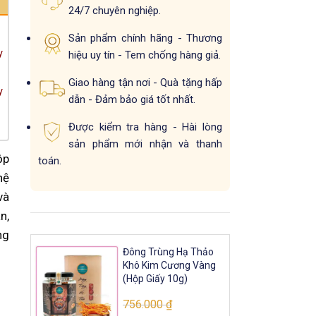
24/7 chuyên nghiệp.
Sản phẩm chính hãng - Thương
y
hiệu uy tín - Tem chống hàng giả.
Giao hàng tận nơi - Quà tặng hấp
y
dẫn - Đảm bảo giá tốt nhất.
Được kiểm tra hàng - Hài lòng
sản phẩm mới nhận và thanh
ộp
toán.
hệ
và
n,
ng
Đông Trùng Hạ Thảo
Khô Kim Cương Vàng
(Hộp Giấy 10g)
756.000
₫