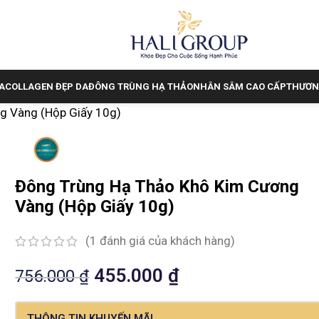
A
COLLAGEN ĐẸP DA
ĐÔNG TRÙNG HẠ THẢO
NHÂN SÂM CAO CẤP
THƯƠN
g Vàng (Hộp Giấy 10g)
Đông Trùng Hạ Thảo Khô Kim Cương
Vàng (Hộp Giấy 10g)
(
1
đánh giá của khách hàng)
455.000
₫
756.000
₫
THÔNG TIN KHUYẾN MÃI