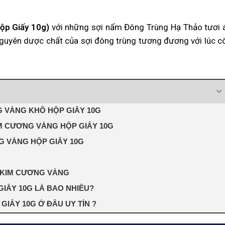
ộp Giấy
10g)
với những sợi nấm Đông Trùng Hạ Thảo tươi 
nguyên dược chất của sợi đông trùng tương đương với lúc c
 VÀNG KHÔ HỘP GIẤY 10G
M CƯƠNG VÀNG HỘP GIẤY 10G
 VÀNG HỘP GIẤY 10G
 KIM CƯƠNG VÀNG
IẤY 10G LÀ BAO NHIÊU?
IẤY 10G Ở ĐÂU UY TÍN ?