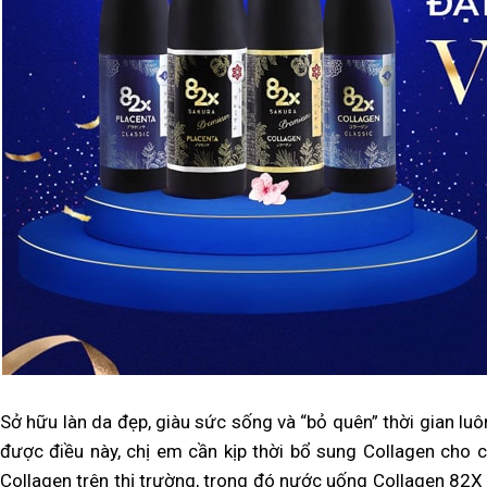
Sở hữu làn da đẹp, giàu sức sống và “bỏ quên” thời gian lu
được điều này, chị em cần kịp thời bổ sung Collagen cho 
Collagen trên thị trường, trong đó nước uống Collagen 82