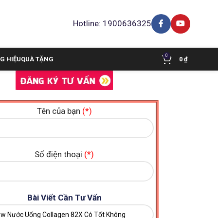
Hotline: 1900636325
0
G HIỆU
QUÀ TẶNG
0
₫
Tên của bạn
(*)
Số điện thoại
(*)
Bài Viết Cần Tư Vấn