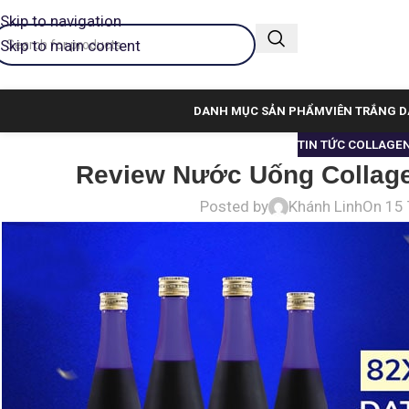
Skip to navigation
Skip to main content
DANH MỤC SẢN PHẨM
VIÊN TRẮNG D
TIN TỨC COLLAGE
Review Nước Uống Collage
Posted by
Khánh Linh
On 15 