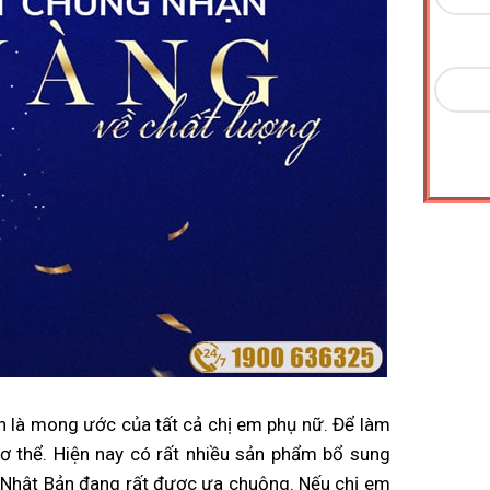
ôn là mong ước của tất cả chị em phụ nữ. Để làm
cơ thể. Hiện nay có rất nhiều sản phẩm bổ sung
X Nhật Bản đang rất được ưa chuộng. Nếu chị em