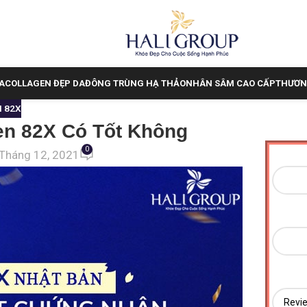
A
COLLAGEN ĐẸP DA
ĐÔNG TRÙNG HẠ THẢO
NHÂN SÂM CAO CẤP
THƯƠN
N 82X
n 82X Có Tốt Không
0
Tháng 12, 2021