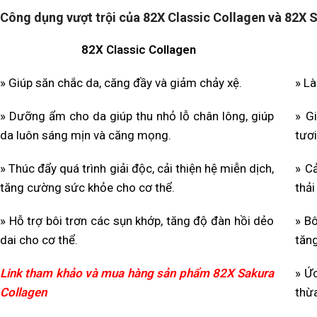
Công dụng vượt trội của 82X Classic Collagen và 82X 
82X Classic Collagen
» Giúp săn chắc da, căng đầy và giảm chảy xệ.
» Là
» Dưỡng ẩm cho da giúp thu nhỏ lỗ chân lông, giúp
» G
da luôn sáng mịn và căng mọng.
tươi
» Thúc đẩy quá trình giải độc, cải thiện hệ miễn dịch,
» Cả
tăng cường sức khỏe cho cơ thể.
thải
» Hỗ trợ bôi trơn các sụn khớp, tăng độ đàn hồi dẻo
» Bô
dai cho cơ thể.
tăng
Link tham khảo và mua hàng sản phẩm 82X Sakura
» Ứ
Collagen
thừ