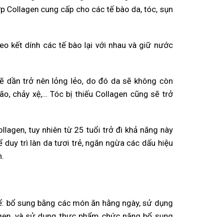
p Collagen cung cấp cho các tế bào da, tóc, sụn
eo kết dính các tế bào lại với nhau và giữ nước
sẽ dần trở nên lỏng lẻo, do đó da sẽ không còn
, chảy xệ,… Tóc bị thiếu Collagen cũng sẽ trở
llagen, tuy nhiên từ 25 tuổi trở đi khả năng này
 duy trì làn da tươi trẻ, ngăn ngừa các dấu hiệu
n.
ể: bổ sung bằng các món ăn hằng ngày, sử dụng
agen, và sử dụng thực phẩm chức năng bổ sung