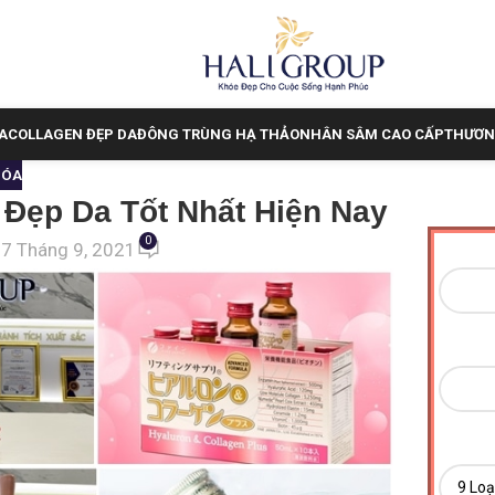
A
COLLAGEN ĐẸP DA
ĐÔNG TRÙNG HẠ THẢO
NHÂN SÂM CAO CẤP
THƯƠN
HÓA
Đẹp Da Tốt Nhất Hiện Nay
0
 7 Tháng 9, 2021