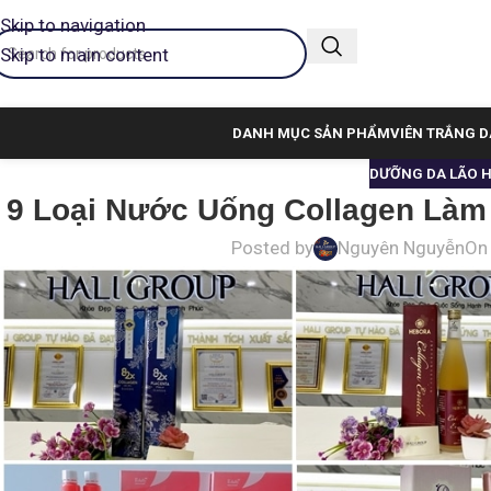
Skip to navigation
Skip to main content
DANH MỤC SẢN PHẨM
VIÊN TRẮNG D
DƯỠNG DA LÃO 
9 Loại Nước Uống Collagen Làm 
Posted by
Nguyên Nguyễn
On