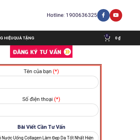
Hotline: 1900636325
0
G HIỆU
QUÀ TẶNG
0
₫
Tên của bạn
(*)
Số điện thoại
(*)
Bài Viết Cần Tư Vấn