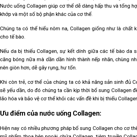
Nước uống Collagen giúp cơ thể dễ dàng hấp thu và tổng hợ
khớp và một số bộ phận khác của cơ thể.
Chúng ta có thể hiểu nôm na, Collagen giống như là chất k
cho tế bào.
Nếu da bị thiếu Collagen, sự kết dính giữa các tế bào da 
căng bóng nữa mà dần dần hình thành nếp nhăn, chùng nhão
nên giòn hơn, dễ gãy rụng, hư tổn.
Khi còn trẻ, cơ thể của chúng ta có khả năng sản sinh đủ Co
sẽ yếu dần, do đó chúng ta cần kịp thời bổ sung Collagen để
lão hóa và bảo vệ cơ thể khỏi các vấn đề khi bị thiếu Collage
Ưu điểm của nước uống Collagen:
Hiện nay có nhiều phương pháp bổ sung Collagen cho cơ th
mỹ phẩm thoa bên ngoài chứa Collagen, tiêm truyền Coll