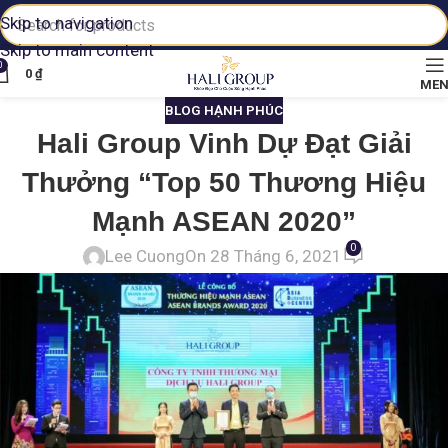
Skip to navigation
Skip to main content
0
0
₫
ME
BLOG HẠNH PHÚC
Hali Group Vinh Dự Đạt Giải
Thưởng “Top 50 Thương Hiệu
Mạnh ASEAN 2020”
0
Lee Cuong
On 28 Tháng 6, 2021