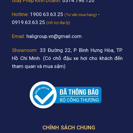
Giấy Phép Kinh Doanh:
0314.196.120
Hotline:
1900.63.63.25
-
(Tư vấn mua hàng)
0919.63.63.25
(Hỗ trợ đại lý)
Email:
haligroup.vn@gmail.com
Showroom:
33 Đường 22, P. Bình Hưng Hòa, TP.
Hồ Chí Minh. (Có chỗ đậu xe hơi cho khách đến
tham quan và mua sắm)
CHÍNH SÁCH CHUNG