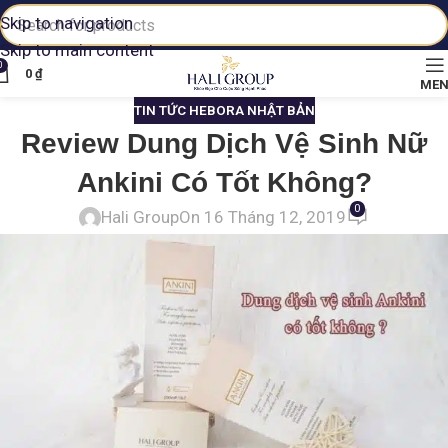
Skip to navigation
Skip to main content
0
0
₫
ME
TIN TỨC HEBORA NHẬT BẢN
Review Dung Dịch Vệ Sinh Nữ
Ankini Có Tốt Không?
0
Hali Group
On 16 Tháng 12, 2019