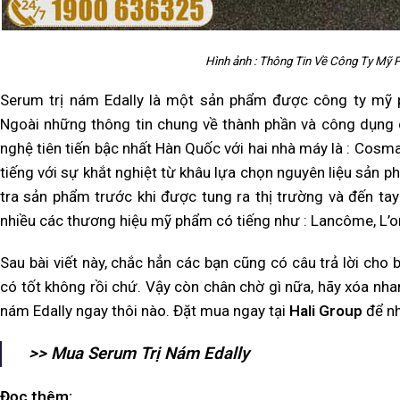
Hình ảnh : Thông Tin Về Công Ty Mỹ
Serum trị nám Edally là một sản phẩm được công ty mỹ ph
Ngoài những thông tin chung về thành phần và công dụng 
nghệ tiên tiến bậc nhất Hàn Quốc với hai nhà máy là : Cosm
tiếng với sự khắt nghiệt từ khâu lựa chọn nguyên liệu sản p
tra sản phẩm trước khi được tung ra thị trường và đến ta
nhiều các thương hiệu mỹ phẩm có tiếng như : Lancôme, L’o
Sau bài viết này, chắc hẳn các bạn cũng có câu trả lời cho 
có tốt không rồi chứ. Vậy còn chân chờ gì nữa, hãy xóa nh
nám Edally ngay thôi nào. Đặt mua ngay tại
Hali Group
để nh
>> Mua Serum Trị Nám Edally
Đọc thêm: