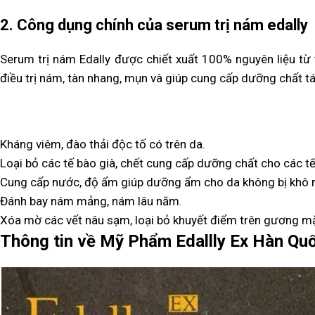
2. Công dụng chính của serum trị nám edally
Serum trị nám Edally được chiết xuất 100% nguyên liệu từ 
điều trị nám, tàn nhang, mụn và giúp cung cấp dưỡng chất tái
Kháng viêm, đào thải độc tố có trên da.
Loại bỏ các tế bào già, chết cung cấp dưỡng chất cho các t
Cung cấp nước, độ ẩm giúp dưỡng ẩm cho da không bị khô r
Đánh bay nám mảng, nám lâu năm.
Xóa mờ các vết nâu sạm, loại bỏ khuyết điểm trên gương mặ
Thông tin về Mỹ Phẩm Edallly Ex Hàn Qu