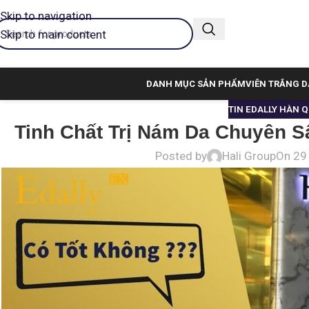
Skip to navigation
Skip to main content
DANH MỤC SẢN PHẨM
VIÊN TRẮNG D
TIN EDALLY HÀN 
Tinh Chất Trị Nám Da Chuyên S
Posted by
Hali Group
On 29