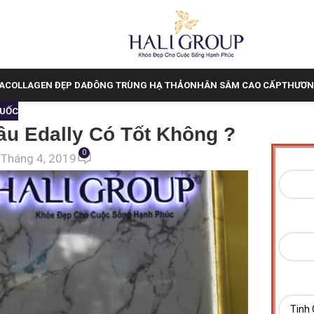
A
COLLAGEN ĐẸP DA
ĐÔNG TRÙNG HẠ THẢO
NHÂN SÂM CAO CẤP
THƯƠN
QUỐC
âu Edally Có Tốt Không ?
0
 Tháng 4, 2019