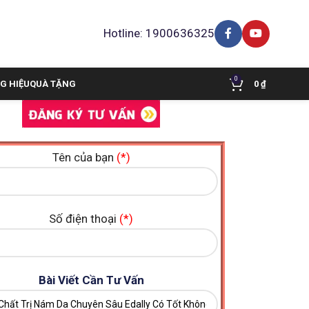
Hotline: 1900636325
0
G HIỆU
QUÀ TẶNG
0
₫
Tên của bạn
(*)
Số điện thoại
(*)
Bài Viết Cần Tư Vấn