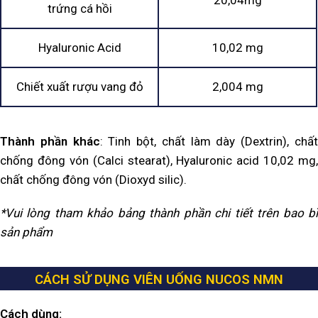
trứng cá hồi
Hyaluronic Acid
10,02 mg
Chiết xuất rượu vang đỏ
2,004 mg
Thành phần khác
: Tinh bột, chất làm dày (Dextrin), chấ
chống đông vón (Calci stearat), Hyaluronic acid 10,02 mg,
chất chống đông vón (Dioxyd silic).
*Vui lòng tham khảo bảng thành phần chi tiết trên bao bì
sản phẩm
CÁCH SỬ DỤNG VIÊN UỐNG NUCOS NMN
Cách dùng: