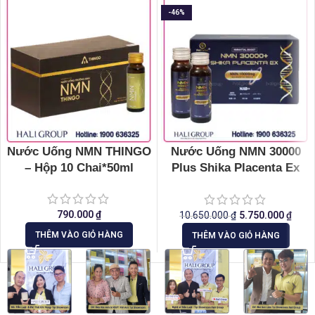
-46%
Nước Uống NMN THINGO
Nước Uống NMN 30000
– Hộp 10 Chai*50ml
Plus Shika Placenta Ex
Nhật Bản
790.000
₫
10.650.000
₫
5.750.000
₫
THÊM VÀO GIỎ HÀNG
THÊM VÀO GIỎ HÀNG