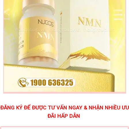
ĐĂNG KÝ ĐỂ ĐƯỢC TƯ VẤN NGAY & NHẬN NHIỀU ƯU
ĐÃI HẤP DẪN