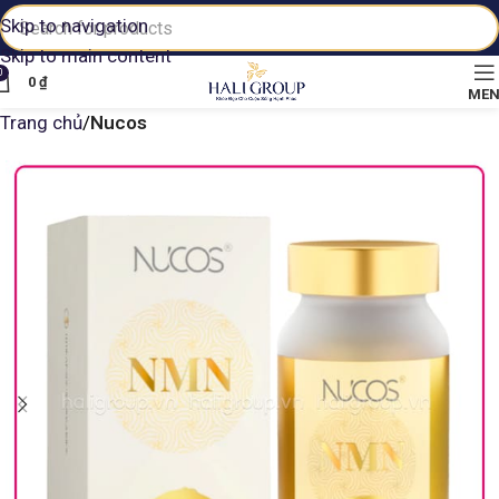
Skip to navigation
Skip to main content
0
0
₫
ME
Trang chủ
Nucos