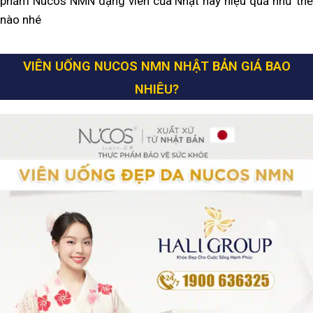
phẩm Nucos NMN dạng viên của Nhật này hiệu quả như thế
nào nhé
VIÊN UỐNG NUCOS NMN NHẬT BẢN
GIÁ
BAO
NHIÊU?