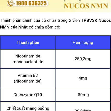
Thành phần chính của có chứa trong 2 viên
TPBVSK Nuco
NMN của Nhật
có chứa
gồm có
:
Thành phần
Hàm lượng
Nicotinamide
250,2mg
mononucleotide
Vitamin B3
4mg
(Nicotinamide)
Coenzyme Q10
30mg
Chiết xuất màng buồng
20,04mg