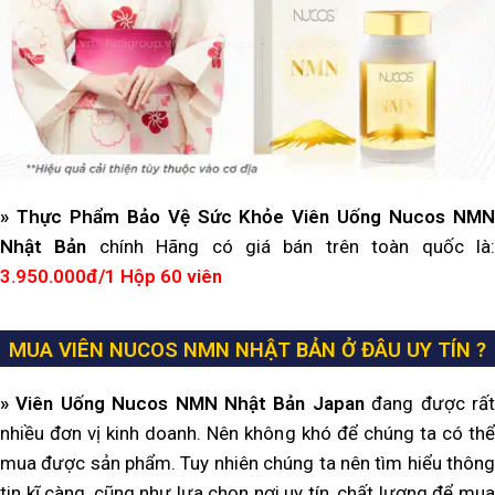
»
Thực Phẩm Bảo Vệ Sức Khỏe Viên Uống Nucos NM
Nhật Bản
chính Hãng có giá bán trên toàn quốc là
3.950.000đ/1 Hộp 60 viên
MUA VIÊN NUCOS NMN
NHẬT BẢN
Ở ĐÂU UY TÍN ?
» Viên Uống Nucos NMN Nhật Bản Japan
đang được rấ
nhiều đơn vị kinh doanh. Nên không khó để chúng ta có thể
mua được sản phẩm. Tuy nhiên chúng ta nên tìm hiểu thông
tin kĩ càng, cũng như lựa chọn nơi uy tín, chất lượng để mua