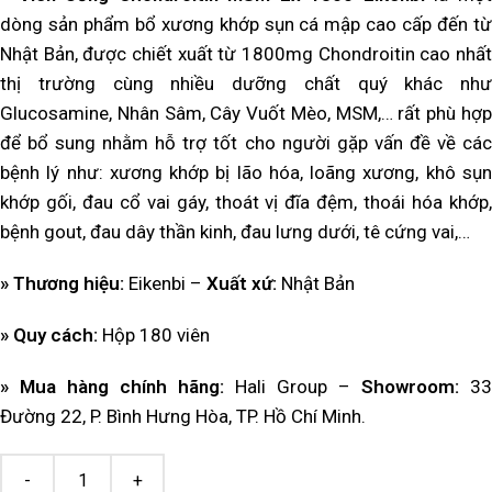
dòng sản phẩm bổ xương khớp sụn cá mập cao cấp đến từ
Nhật Bản, được chiết xuất từ 1800mg Chondroitin cao nhất
thị trường cùng nhiều dưỡng chất quý khác như
Glucosamine, Nhân Sâm, Cây Vuốt Mèo, MSM,… rất phù hợp
để bổ sung nhằm hỗ trợ tốt cho người gặp vấn đề về các
bệnh lý như: xương khớp bị lão hóa, loãng xương, khô sụn
khớp gối, đau cổ vai gáy, thoát vị đĩa đệm, thoái hóa khớp,
bệnh gout, đau dây thần kinh, đau lưng dưới, tê cứng vai,…
» Thương hiệu:
Eikenbi
–
Xuất xứ:
Nhật Bản
» Quy cách:
Hộp 180 viên
» Mua hàng chính hãng:
Hali Group –
Showroom
:
33
Đường 22, P. Bình Hưng Hòa, TP. Hồ Chí Minh.