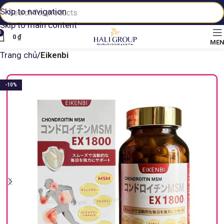
Skip to navigation
Skip to main content
0
0
₫
ME
Trang chủ
Eikenbi
-10%