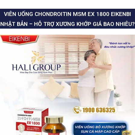
VIÊN UỐNG CHONDROITIN MSM EX 1800 EIKENBI
NHẬT BẢN – HỖ TRỢ XƯƠNG KHỚP GIÁ BAO NHIÊU?