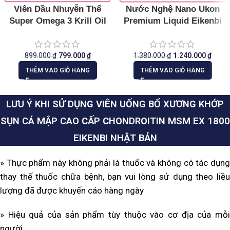
Viên Dầu Nhuyễn Thể
Nước Nghệ Nano Ukon
Super Omega 3 Krill Oil
Premium Liquid Eikenbi
Eikenbi
Nhật Bản
899.000
₫
799.000
₫
1.380.000
₫
1.240.000
₫
THÊM VÀO GIỎ HÀNG
THÊM VÀO GIỎ HÀNG
LƯU Ý KHI SỬ DỤNG VIÊN UỐNG BỔ XƯƠNG KHỚP
SỤN CÁ MẬP CAO CẤP CHONDROITIN MSM EX 1800
EIKENBI NHẬT BẢN
» Thực phẩm này không phải là thuốc và không có tác dụng
thay thế thuốc chữa bệnh, bạn vui lòng sử dụng theo liều
lượng đã được khuyến cáo hàng ngày
» Hiệu quả của sản phẩm tùy thuộc vào cơ địa của mỗi
người