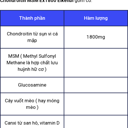
Chondroitin MSM Ex1800 Eikenbi
gồm có:
Thành phần
Hàm lượng
Chondroitin từ sụn vi cá
1800mg
mập
MSM ( Methyl Sulfonyl
Methane là hợp chất lưu
huỳnh hữ cơ )
Glucosamine
Cây vuốt mèo ( hay móng
mèo )
Canxi từ san hô, vitamin D