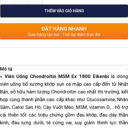
THÊM VÀO GIỎ HÀNG
ĐẶT HÀNG NHANH
Giao hàng tận nơi - Tích lũy điểm trọn đời
Mô tả
»
Viên Uống Chondroitin MSM Ex 1800 Eikenbi
là dòn
viên uống bổ xương khớp sụn cá mập cao cấp đến từ Nhật
Bản, sở hữu hàm lượng Chondroitin cao nhất thị trường, kết
hợp cùng thành phần cao cấp khác như Glucosamine, Nhân
Sâm, Canxi San Hô, Cây Vuốt Mèo, MSM, vitamin D,… hỗ trợ
cải thiện tốt các triệu chứng gồm đau khớp, đau dây thần
kinh, đau lưng dưới, tê cứng vai, suy giảm thính lực thần