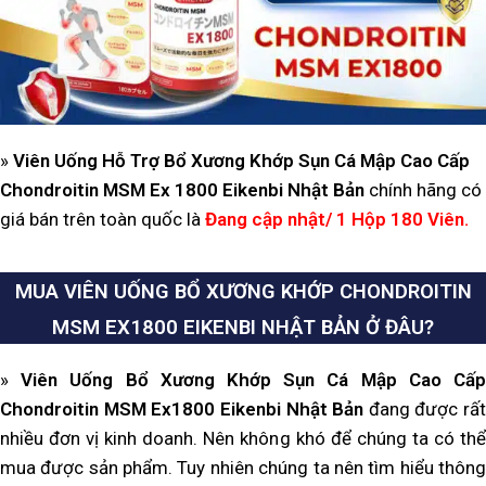
»
Viên Uống Hỗ Trợ Bổ Xương Khớp Sụn Cá Mập Cao Cấp
Chondroitin MSM Ex 1800 Eikenbi Nhật Bản
chính hãng có
giá bán trên toàn quốc là
Đang cập nhật
/ 1 Hộp 180 Viên
.
MUA
VIÊN UỐNG BỔ XƯƠNG KHỚP CHONDROITIN
MSM EX1800 EIKENBI NHẬT BẢN
Ở ĐÂU?
»
Viên Uống Bổ Xương Khớp Sụn Cá Mập Cao Cấ
Chondroitin MSM Ex1800 Eikenbi Nhật Bản
đang được rất
nhiều đơn vị kinh doanh. Nên không khó để chúng ta có thể
mua được sản phẩm. Tuy nhiên chúng ta nên tìm hiểu thông