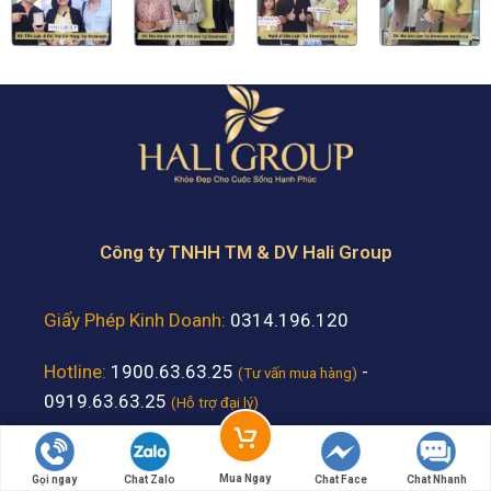
Công ty TNHH TM & DV Hali Group
Giấy Phép Kinh Doanh:
0314.196.120
Hotline:
1900.63.63.25
-
(Tư vấn mua hàng)
0919.63.63.25
(Hỗ trợ đại lý)
Email:
haligroup.vn@gmail.com
Mua Ngay
Gọi ngay
Chat Zalo
Chat Face
Chat Nhanh