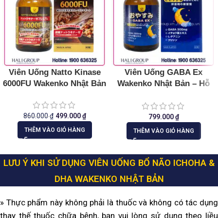
Viên Uống Natto Kinase
Viên Uống GABA Ex
6000FU Wakenko Nhật Bản
Wakenko Nhật Bản – Hỗ
Trợ Ngủ Ngon, An Thần,
Giảm Stress
860.000
₫
499.000
₫
799.000
₫
THÊM VÀO GIỎ HÀNG
THÊM VÀO GIỎ HÀNG
LƯU Ý KHI SỬ DỤNG VIÊN UỐNG BỔ NÃO ICHOHA &
DHA WAKENKO NHẬT BẢN
» Thực phẩm này không phải là thuốc và không có tác dụng
thay thế thuốc chữa bệnh, bạn vui lòng sử dụng theo liều