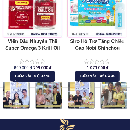
Viên Dầu Nhuyễn Thể
Siro Hỗ Trợ Tăng Chiều
Super Omega 3 Krill Oil
Cao Nobi Shinchou
Eikenbi
Eikenbi Kids Nhật Bản (15
ống x 10ml)
899.000
₫
799.000
₫
1.079.000
₫
THÊM VÀO GIỎ HÀNG
THÊM VÀO GIỎ HÀNG