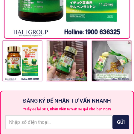
ĐĂNG KÝ ĐỂ NHẬN TƯ VẤN NHANH
*Hãy để lại SĐT, nhân viên tư vấn sẽ gọi cho bạn ngay