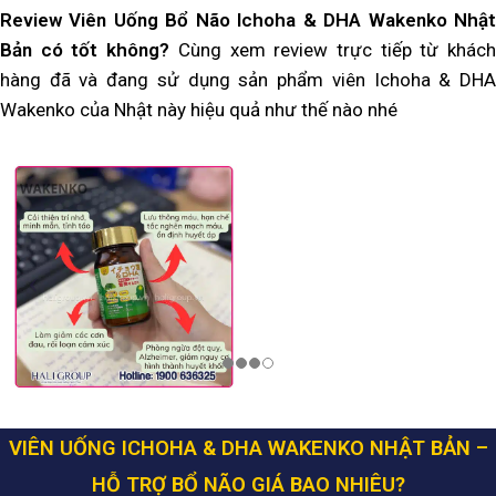
Review Viên Uống Bổ Não Ichoha & DHA Wakenko Nhật
Bản
có tốt không?
Cùng xem review trực tiếp từ khác
hàng đã và đang sử dụng sản phẩm viên Ichoha & DHA
Wakenko của Nhật này hiệu quả như thế nào nhé
VIÊN UỐNG ICHOHA & DHA WAKENKO NHẬT BẢN –
HỖ TRỢ BỔ NÃO
GIÁ BAO NHIÊU?