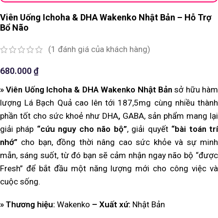
Viên Uống Ichoha & DHA Wakenko Nhật Bản – Hỗ Trợ
Bổ Não
(
1
đánh giá của khách hàng)
680.000
₫
»
Viên Uống Ichoha & DHA Wakenko Nhật Bản
sở hữu hà
lượng Lá Bạch Quả cao lên tới 187,5mg cùng nhiều thành
phần tốt cho sức khoẻ như
DHA
,
GABA, sản phẩm mang lại
giải pháp
“cứu nguy cho não bộ”
, giải quyết
“bài toán tr
nhớ”
cho bạn, đồng thời nâng cao sức khỏe và sự minh
mẫn, sáng suốt, từ đó bạn sẽ cảm nhận ngay não bộ “được
Fresh” để bắt đầu một năng lượng mới cho công việc và
cuộc sống.
» Thương hiệu:
Wakenko
– Xuất xứ:
Nhật Bản