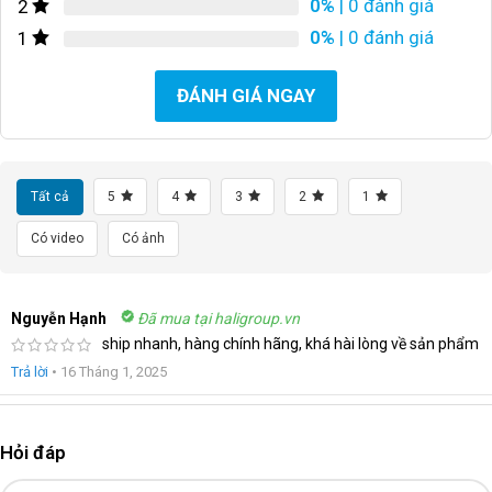
0%
| 0 đánh giá
2
0%
| 0 đánh giá
1
ĐÁNH GIÁ NGAY
Tất cả
5
4
3
2
1
Có video
Có ảnh
Nguyễn Hạnh
Đã mua tại haligroup.vn
ship nhanh, hàng chính hãng, khá hài lòng về sản phẩm
Trả lời
•
16 Tháng 1, 2025
Hỏi đáp