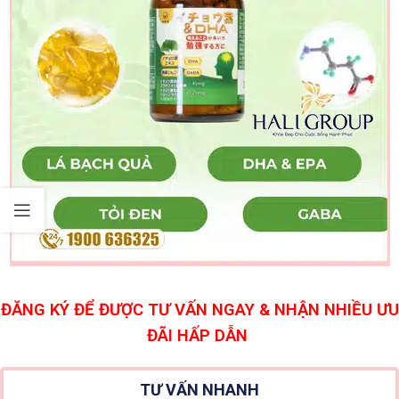
ĐĂNG KÝ ĐỂ ĐƯỢC TƯ VẤN NGAY & NHẬN NHIỀU ƯU
ĐÃI HẤP DẪN
TƯ VẤN NHANH