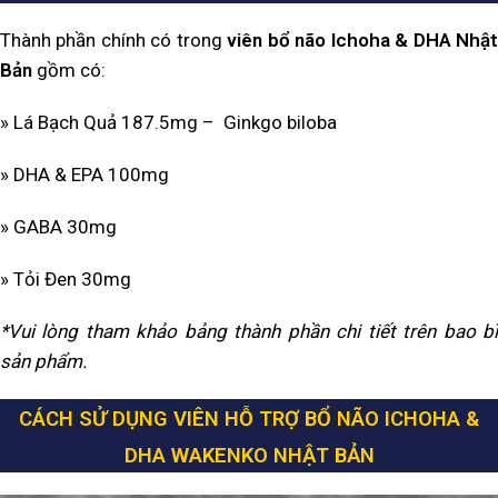
Thành phần chính có trong
viên bổ não Ichoha & DHA Nhậ
Bản
gồm có:
» Lá Bạch Quả 187.5mg – Ginkgo biloba
» DHA & EPA 100mg
» GABA 30mg
» Tỏi Đen 30mg
*Vui lòng tham khảo bảng thành phần chi tiết trên bao bì
sản phẩm.
CÁCH SỬ DỤNG VIÊN HỖ TRỢ BỔ NÃO ICHOHA &
DHA WAKENKO NHẬT BẢN