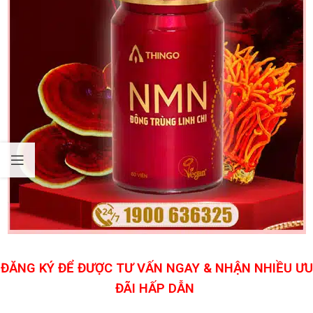
ĐĂNG KÝ ĐỂ ĐƯỢC TƯ VẤN NGAY & NHẬN NHIỀU ƯU
ĐÃI HẤP DẪN