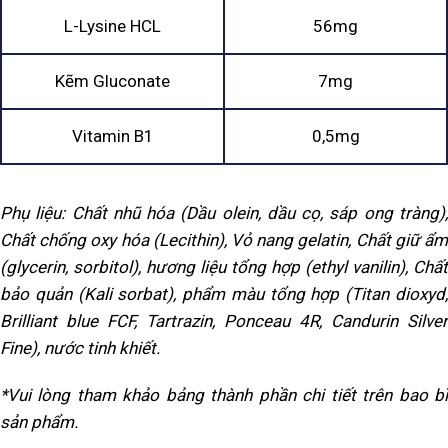
L-Lysine HCL
56mg
Kẽm Gluconate
7mg
Vitamin B1
0,5mg
Phụ liệu: Chất nhũ hóa (Dầu olein, dầu cọ, sáp ong tràng),
Chất chống oxy hóa (Lecithin), Vỏ nang gelatin, Chất giữ ẩm
(glycerin, sorbitol), hương liệu tổng hợp (ethyl vanilin), Chất
bảo quản (Kali sorbat), phẩm màu tổng hợp (Titan dioxyd,
Brilliant blue FCF, Tartrazin, Ponceau 4R, Candurin Silver
Fine), nước tinh khiết.
*Vui lòng tham khảo bảng thành phần chi tiết trên bao bì
sản phẩm.