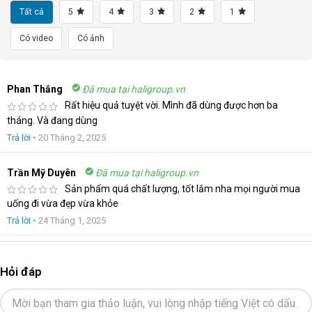
Tất cả
5
4
3
2
1
Có video
Có ảnh
Phan Thắng
Đã mua tại haligroup.vn
Rất hiệu quả tuyệt vời. Mình đã dùng được hơn ba
tháng. Và đang dùng
Trả lời
•
20 Tháng 2, 2025
Trần Mỹ Duyên
Đã mua tại haligroup.vn
Sản phẩm quá chất lượng, tốt lắm nha mọi người mua
uống đi vừa đẹp vừa khỏe
Trả lời
•
24 Tháng 1, 2025
Hỏi đáp