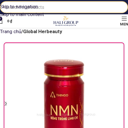
Skip to navigation
Skip to main content
0
0
₫
ME
Trang chủ
Global Herbeauty