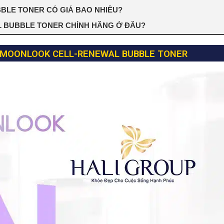
BLE TONER CÓ GIÁ BAO NHIÊU?
 BUBBLE TONER CHÍNH HÃNG Ở ĐÂU?
R MOONLOOK CELL-RENEWAL BUBBLE TONER