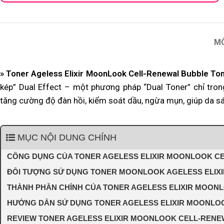
M
» Toner Ageless Elixir MoonLook Cell-Renewal Bubble To
kép” Dual Effect – một phương pháp “Dual Toner” chỉ tron
tăng cường độ đàn hồi, kiểm soát dầu, ngừa mụn, giúp da s
MỤC NỘI DUNG CHÍNH
CÔNG DỤNG CỦA TONER AGELESS ELIXIR MOONLOOK C
ĐỐI TƯỢNG SỬ DỤNG TONER MOONLOOK AGELESS ELIX
THÀNH PHẦN CHÍNH CỦA TONER AGELESS ELIXIR MOON
HƯỚNG DẪN SỬ DỤNG TONER AGELESS ELIXIR MOONLO
REVIEW TONER AGELESS ELIXIR MOONLOOK CELL-RENE