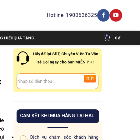
Hotline: 1900636325
0
G HIỆU
QUÀ TẶNG
0
₫
Hãy để lại SĐT, Chuyên Viên Tư Vấn
sẽ Gọi ngay cho bạn MIỄN PHÍ
k
CAM KẾT KHI MUA HÀNG TẠI HALI
le
có
ụi
Dịch vụ chăm sóc khách hàng