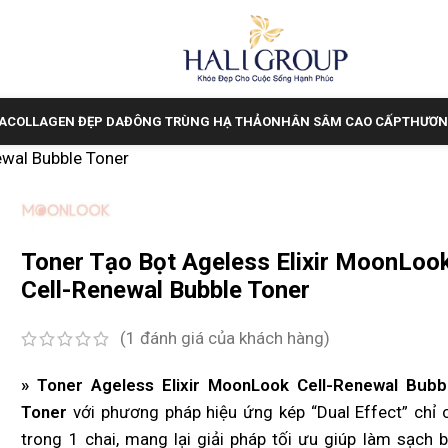
A
COLLAGEN ĐẸP DA
ĐÔNG TRÙNG HẠ THẢO
NHÂN SÂM CAO CẤP
THƯƠN
ewal Bubble Toner
Toner Tạo Bọt Ageless Elixir MoonLoo
Cell-Renewal Bubble Toner
(
1
đánh giá của khách hàng)
» Toner Ageless Elixir MoonLook Cell-Renewal Bubb
Toner
với phương pháp hiệu ứng kép “Dual Effect” chỉ 
trong 1 chai, mang lại giải pháp tối ưu giúp làm sạch b