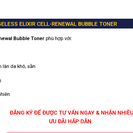
ELESS ELIXIR CELL-RENEWAL BUBBLE TONER
enewal Bubble Toner
phù hợp với:
 làn da khô, sần
.
hiên.
ĐĂNG KÝ ĐỂ ĐƯỢC TƯ VẤN NGAY & NHẬN NHIỀ
ƯU ĐÃI HẤP DẪN