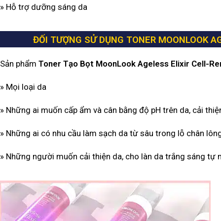
» Hỗ trợ dưỡng sáng da
ĐỐI TƯỢNG SỬ DỤNG TONER MOONLOOK AG
Sản phẩm
Toner Tạo Bọt MoonLook Ageless Elixir Cell-R
» Mọi loại da
» Những ai muốn cấp ẩm và cân bằng độ pH trên da, cải thiện
» Những ai có nhu cầu làm sạch da từ sâu trong lỗ chân lông
» Những người muốn cải thiện da, cho làn da trắng sáng tự n