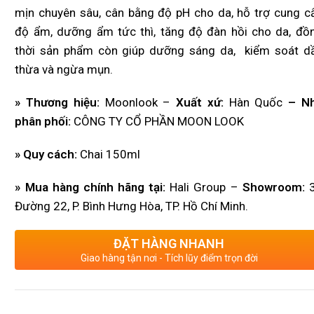
mịn chuyên sâu, cân bằng độ pH cho da, hỗ trợ cung c
độ ẩm, dưỡng ẩm tức thì, tăng độ đàn hồi cho da, đồ
thời sản phẩm còn giúp dưỡng sáng da, kiểm soát d
thừa và ngừa mụn.
» Thương hiệu:
Moonlook –
Xuất xứ:
Hàn Quốc
– N
phân phối:
CÔNG TY CỔ PHẦN MOON LOOK
» Quy cách:
Chai 150ml
» Mua hàng chính hãng tại:
Hali Group –
Showroom:
3
Đường 22, P. Bình Hưng Hòa, TP. Hồ Chí Minh.
ĐẶT HÀNG NHANH
Giao hàng tận nơi - Tích lũy điểm trọn đời