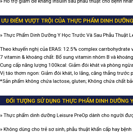
»
Hỗ trợ giảm đề kháng insulin sau phẫu thuật cho bệnh nhâ
ƯU ĐIỂM VƯỢT TRỘI CỦA THỰC PHẨM DINH DƯỠNG
» Thực Phẩm Dinh Dưỡng Y Học Trước Và Sau Phẫu Thuật Le
Theo khuyến nghị của ERAS: 12.5% complex carrbohydrate vớ
7 vitamin & khoáng chất: Bổ sung vitamin nhóm B và khoáng
Cung cấp năng lượng 100kcal: Giảm đói khát và phòng ngừa 
Vị táo thơm ngon: Giảm đói khát, lo lắng, căng thẳng trước 
*Sản phẩm không chứa lactose, gluten; Không chứa chất bả
ĐỐI TƯỢNG SỬ DỤNG THỰC PHẨM DINH DƯỠNG Y
»
Thực phẩm dinh dưỡng Leisure PreOp dành cho người được
» Không dùng cho trẻ sơ sinh, phẫu thuật khẩn cấp hay bệnh