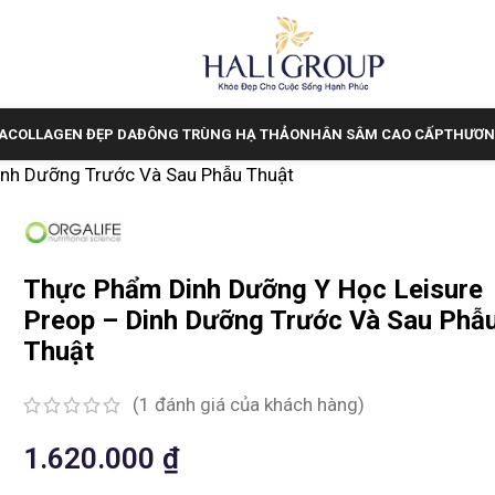
A
COLLAGEN ĐẸP DA
ĐÔNG TRÙNG HẠ THẢO
NHÂN SÂM CAO CẤP
THƯƠN
inh Dưỡng Trước Và Sau Phẫu Thuật
Thực Phẩm Dinh Dưỡng Y Học Leisure
Preop – Dinh Dưỡng Trước Và Sau Phẫ
Thuật
(
1
đánh giá của khách hàng)
1.620.000
₫