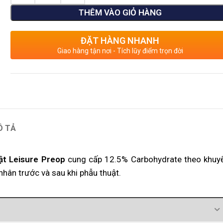
THÊM VÀO GIỎ HÀNG
ĐẶT HÀNG NHANH
Giao hàng tận nơi - Tích lũy điểm trọn đời
Ô TẢ
ật Leisure Preop
cung cấp 12.5% Carbohydrate theo khuy
hân trước và sau khi phẫu thuật.