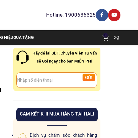
Hotline: 1900636325
0
G HIỆU
QUÀ TẶNG
0
₫
Hãy để lại SĐT, Chuyên Viên Tư Vấn
sẽ Gọi ngay cho bạn MIỄN PHÍ
u
CAM KẾT KHI MUA HÀNG TẠI HALI
Dịch vụ chăm sóc khách hàng