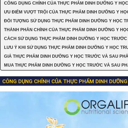
CÔNG DỤNG CHÍNH CỦA THỰC PHẨM DINH DƯỠNG Y HỌC
ƯU ĐIỂM VƯỢT TRỘI CỦA THỰC PHẨM DINH DƯỠNG Y HỌ
ĐỐI TƯỢNG SỬ DỤNG THỰC PHẨM DINH DƯỠNG Y HỌC T
THÀNH PHẦN CHÍNH CỦA THỰC PHẨM DINH DƯỠNG Y HỌ
CÁCH SỬ DỤNG THỰC PHẨM DINH DƯỠNG Y HỌC TRƯỚC 
LƯU Ý KHI SỬ DỤNG THỰC PHẨM DINH DƯỠNG Y HỌC TR
GIÁ THỰC PHẨM DINH DƯỠNG Y HỌC TRƯỚC VÀ SAU PHẪ
MUA THỰC PHẨM DINH DƯỠNG Y HỌC TRƯỚC VÀ SAU PHẪ
CÔNG DỤNG CHÍNH CỦA THỰC PHẨM DINH DƯỠNG 