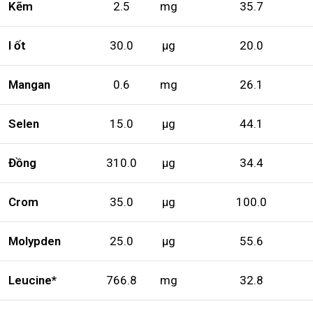
Kẽm
2.5
mg
35.7
I ốt
30.0
µg
20.0
Mangan
0.6
mg
26.1
Selen
15.0
µg
44.1
Đồng
310.0
µg
34.4
Crom
35.0
µg
100.0
Molypden
25.0
µg
55.6
Leucine*
766.8
mg
32.8