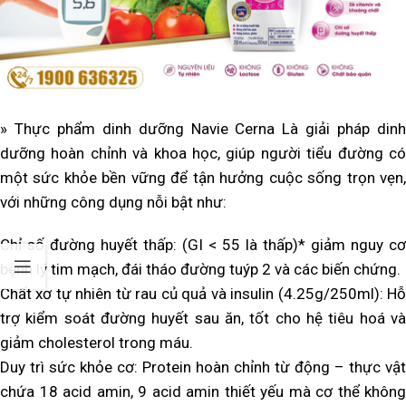
» Thực phẩm dinh dưỡng Navie Cerna Là giải pháp dinh
dưỡng hoàn chỉnh và khoa học, giúp người tiểu đường có
một sức khỏe bền vững để tận hưởng cuộc sống trọn vẹn,
với những công dụng nỗi bật như:
Chỉ số đường huyết thấp: (GI < 55 là thấp)* giảm nguy cơ
bệnh lý tim mạch, đái tháo đường tuýp 2 và các biến chứng.
Chất xơ tự nhiên từ rau củ quả và insulin (4.25g/250ml): Hỗ
trợ kiểm soát đường huyết sau ăn, tốt cho hệ tiêu hoá và
giảm cholesterol trong máu.
Duy trì sức khỏe cơ: Protein hoàn chỉnh từ động – thực vật
chứa 18 acid amin, 9 acid amin thiết yếu mà cơ thể không