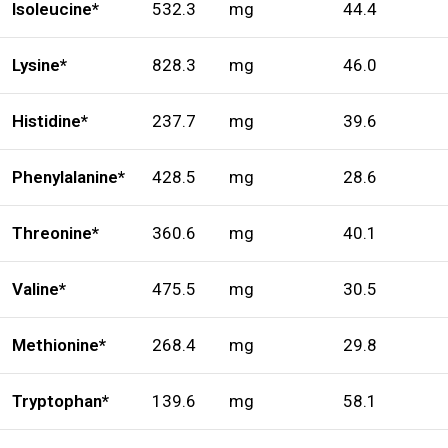
Isoleucine*
532.3
mg
44.4
Lysine*
828.3
mg
46.0
Histidine*
237.7
mg
39.6
Phenylalanine*
428.5
mg
28.6
Threonine*
360.6
mg
40.1
Valine*
475.5
mg
30.5
Methionine*
268.4
mg
29.8
Tryptophan*
139.6
mg
58.1