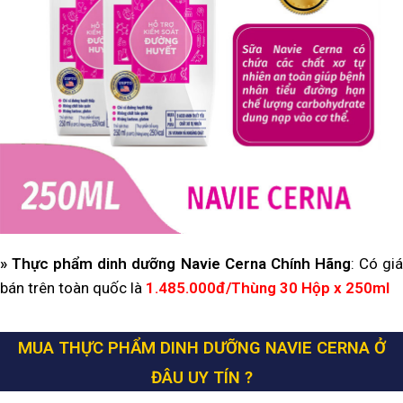
» Thực phẩm dinh dưỡng Navie Cerna
Chính Hãng
: Có gi
bán trên toàn quốc là
1.485.000đ/Thùng 30 Hộp x 250ml
MUA THỰC PHẨM DINH DƯỠNG NAVIE CERNA Ở
ĐÂU UY TÍN ?