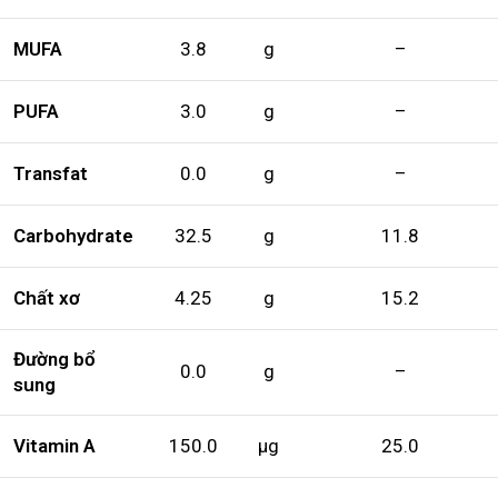
MUFA
3.8
g
–
PUFA
3.0
g
–
Transfat
0.0
g
–
Carbohydrate
32.5
g
11.8
Chất xơ
4.25
g
15.2
Đường bổ
0.0
g
–
sung
Vitamin A
150.0
µg
25.0