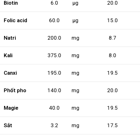
Biotin
6.0
µg
20.0
Folic acid
60.0
µg
15.0
Natri
200.0
mg
8.7
Kali
375.0
mg
8.0
Canxi
195.0
mg
19.5
Phốt pho
140.0
mg
20.0
Magie
40.0
mg
19.5
Sắt
3.2
mg
17.5