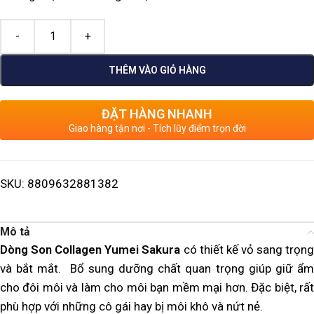
THÊM VÀO GIỎ HÀNG
ĐẶT HÀNG NHANH
Giao hàng tận nơi - Tích lũy điểm trọn đời
SKU:
8809632881382
Mô tả
Dòng Son Collagen Yumei Sakura
có thiết kế vỏ sang trọn
và bắt mắt. Bổ sung dưỡng chất quan trọng giúp giữ ẩm
cho đôi môi và làm cho môi bạn mềm mại hơn. Đặc biệt, rất
phù hợp với những cô gái hay bị môi khô và nứt nẻ.