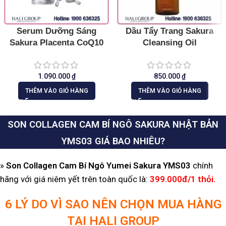
Serum Dưỡng Sáng
Dầu Tẩy Trang Sakura
Sakura Placenta CoQ10
Cleansing Oil
1.090.000
₫
850.000
₫
THÊM VÀO GIỎ HÀNG
THÊM VÀO GIỎ HÀNG
SON COLLAGEN CAM BÍ NGÔ SAKURA NHẬT BẢN
YMS03
GIÁ BAO NHIÊU?
»
Son Collagen Cam Bí Ngô Yumei Sakura YMS03
chính
hãng với giá niêm yết trên toàn quốc là:
399.000đ/1 thỏi.
6 LÝ DO VÌ SAO NÊN CHỌN MUA HÀNG
TẠI HALI GROUP