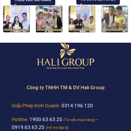
THÊM VÀO GIỎ HÀNG
Công ty TNHH TM & DV Hali Group
Giấy Phép Kinh Doanh:
0314.196.120
Hotline:
1900.63.63.25
-
(Tư vấn mua hàng)
0919.63.63.25
(Hỗ trợ đại lý)