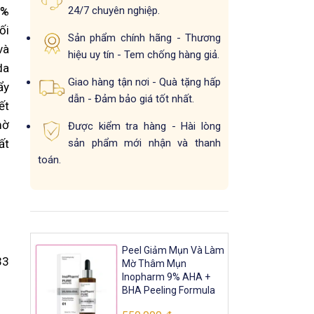
24/7 chuyên nghiệp.
9%
ối
Sản phẩm chính hãng - Thương
và
hiệu uy tín - Tem chống hàng giả.
da
Giao hàng tận nơi - Quà tặng hấp
ẩy
dẫn - Đảm bảo giá tốt nhất.
ết
mờ
Được kiểm tra hàng - Hài lòng
sản phẩm mới nhận và thanh
ất
toán.
Peel Giảm Mụn Và Làm
3
Mờ Thâm Mụn
Inopharm 9% AHA +
BHA Peeling Formula