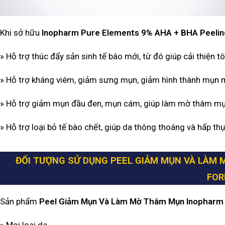
Khi sở hữu
Inopharm Pure Elements 9% AHA + BHA Peelin
» Hỗ trợ thúc đẩy sản sinh tế bào mới, từ đó giúp cải thiện 
» Hỗ trợ kháng viêm, giảm sưng mụn, giảm hình thành mụn 
» Hỗ trợ giảm mụn đầu đen, mụn cám, giúp làm mờ thâm m
»
Hỗ trợ loại bỏ tế bào chết, giúp da thông thoáng và hấp th
ĐỐI TƯỢNG SỬ DỤNG PEEL GIẢM MỤN VÀ LÀM 
FO
Sản phẩm
Peel Giảm Mụn Và Làm Mờ Thâm Mụn Inopharm