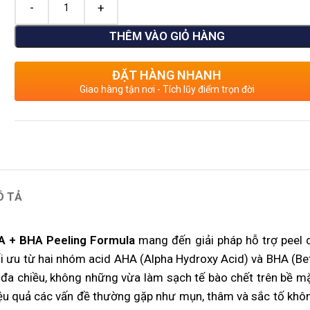
THÊM VÀO GIỎ HÀNG
ĐẶT HÀNG NHANH
Giao hàng tận nơi - Tích lũy điểm trọn đời
Ô TẢ
A + BHA Peeling Formula
mang đến giải pháp hỗ trợ peel 
tối ưu từ hai nhóm acid AHA (Alpha Hydroxy Acid) và BHA (Be
 đa chiều, không những vừa làm sạch tế bào chết trên bề mặ
hiệu quả các vấn đề thường gặp như mụn, thâm và sắc tố khô