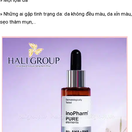
» Mọi lọai da
» Những ai gặp tình trạng da: da không đều màu, da xỉn màu, 
sẹo thâm mụn,…