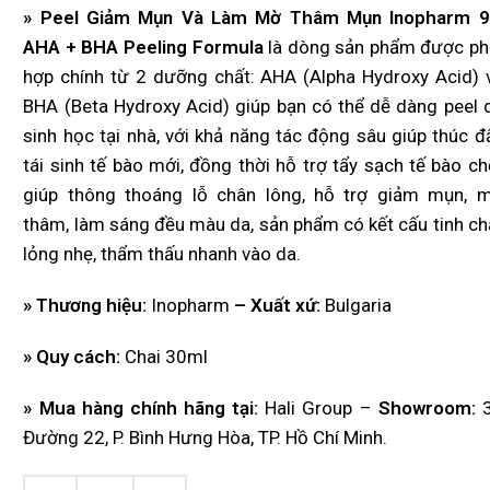
» Peel Giảm Mụn Và Làm Mờ Thâm Mụn Inopharm 
AHA + BHA Peeling Formula
là dòng sản phẩm được ph
hợp chính từ 2 dưỡng chất: AHA (Alpha Hydroxy Acid) 
BHA (Beta Hydroxy Acid) giúp bạn có thể dễ dàng peel 
sinh học tại nhà, với khả năng tác động sâu giúp thúc đ
tái sinh tế bào mới, đồng thời hỗ trợ tẩy sạch tế bào ch
giúp thông thoáng lỗ chân lông, hỗ trợ giảm mụn, 
thâm, làm sáng đều màu da, sản phẩm có kết cấu tinh ch
lỏng nhẹ, thẩm thấu nhanh vào da.
» Thương hiệu:
Inopharm
– Xuất xứ:
Bulgaria
» Quy cách:
Chai 30ml
» Mua hàng chính hãng tại:
Hali Group –
Showroom:
3
Đường 22, P. Bình Hưng Hòa, TP. Hồ Chí Minh.