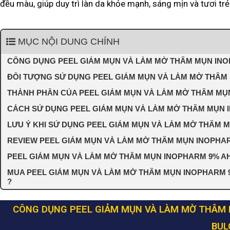
đều màu, giúp duy trì làn da khỏe mạnh, sáng mịn và tươi trẻ 
MỤC NỘI DUNG CHÍNH
CÔNG DỤNG PEEL GIẢM MỤN VÀ LÀM MỜ THÂM MỤN INO
ĐỐI TƯỢNG SỬ DỤNG PEEL GIẢM MỤN VÀ LÀM MỜ THÂM
THÀNH PHẦN CỦA PEEL GIẢM MỤN VÀ LÀM MỜ THÂM MỤ
CÁCH SỬ DỤNG PEEL GIẢM MỤN VÀ LÀM MỜ THÂM MỤN 
LƯU Ý KHI SỬ DỤNG PEEL GIẢM MỤN VÀ LÀM MỜ THÂM 
REVIEW PEEL GIẢM MỤN VÀ LÀM MỜ THÂM MỤN INOPHA
PEEL GIẢM MỤN VÀ LÀM MỜ THÂM MỤN INOPHARM 9% AH
MUA PEEL GIẢM MỤN VÀ LÀM MỜ THÂM MỤN INOPHARM 9
?
CÔNG DỤNG PEEL GIẢM MỤN VÀ LÀM MỜ THÂM 
BUL