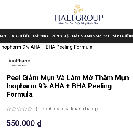
A
COLLAGEN ĐẸP DA
ĐÔNG TRÙNG HẠ THẢO
NHÂN SÂM CAO CẤP
THƯƠN
Inopharm 9% AHA + BHA Peeling Formula
Peel Giảm Mụn Và Làm Mờ Thâm Mụn
Inopharm 9% AHA + BHA Peeling
Formula
(
1
đánh giá của khách hàng)
550.000
₫