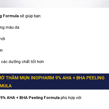
g Formula
sẽ giúp bạn:
tông màu da
mới
ụn
ụ các dưỡng chất tốt hơn
MỜ THÂM MỤN INOPHARM 9% AHA + BHA PEELING
RMULA
 9% AHA + BHA Peeling Formula
phù hợp với: