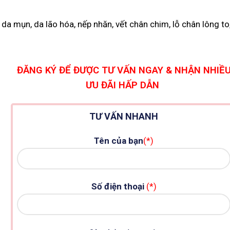
da mụn, da lão hóa, nếp nhăn, vết chân chim, lỗ chân lông to
ĐĂNG KÝ ĐỂ ĐƯỢC TƯ VẤN NGAY & NHẬN NHIỀ
ƯU ĐÃI HẤP DẪN
TƯ VẤN NHANH
Tên của bạn
(*)
Số điện thoại
(*)