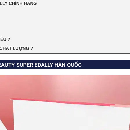
LLY CHÍNH HÃNG
ÊU ?
CHẤT LƯỢNG ?
EAUTY SUPER EDALLY HÀN QUỐC