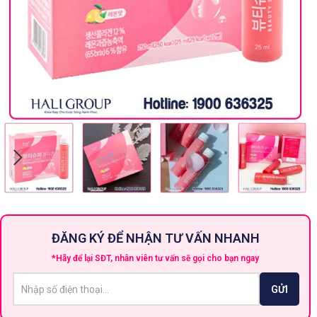
ĐĂNG KÝ ĐỂ NHẬN TƯ VẤN NHANH
*Hãy để lại SĐT, nhân viên tư vấn sẽ gọi cho bạn ngay