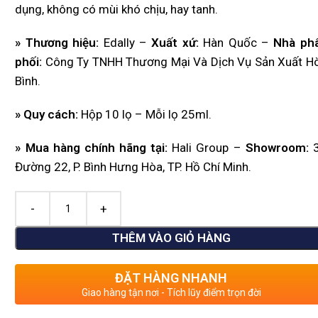
dụng, không có mùi khó chịu, hay tanh.
» Thương hiệu:
Edally –
Xuất xứ:
Hàn Quốc –
Nhà ph
p
hối:
Công Ty TNHH Thương Mại Và Dịch Vụ Sản Xuất H
Bình.
» Quy cách:
Hộp 10 lọ – Mỗi lọ 25ml.
» Mua hàng chính hãng tại:
Hali Group –
Showroom:
3
Đường 22, P. Bình Hưng Hòa, TP. Hồ Chí Minh.
THÊM VÀO GIỎ HÀNG
ĐẶT HÀNG NHANH
Giao hàng tận nơi - Tích lũy điểm trọn đời