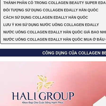
THÀNH PHẦN CÓ TRONG COLLAGEN BEAUTY SUPER EDA
ĐỐI TƯỢNG SỬ DỤNG COLLAGEN EDALLY HÀN QUỐC
CÁCH SỬ DỤNG COLLAGEN EDALLY HÀN QUỐC
LƯU Ý KHI SỬ DỤNG NƯỚC UỐNG COLLAGEN EDALLY
NƯỚC UỐNG COLLAGEN EDALLY HÀN QUỐC GIÁ BAO NHI
NƯỚC UỐNG COLLAGEN EDALLY HÀN QUỐC MUA Ở ĐÂU 
CÔNG DỤNG CỦA COLLAGEN B