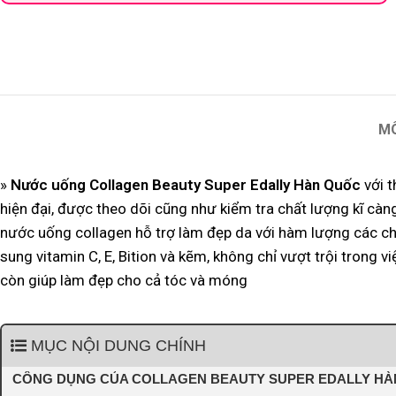
M
»
Nước uống Collagen Beauty Super Edally Hàn Quốc
với t
hiện đại, được theo dõi cũng như kiểm tra chất lượng kĩ c
nước uống collagen hỗ trợ làm đẹp da với hàm lượng các c
sung vitamin C, E, Bition và kẽm, không chỉ vượt trội trong v
còn giúp làm đẹp cho cả tóc và móng
MỤC NỘI DUNG CHÍNH
CÔNG DỤNG CỦA COLLAGEN BEAUTY SUPER EDALLY H