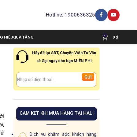
Hotline: 1900636325
0
G HIỆU
QUÀ TẶNG
0
₫
Hãy để lại SĐT, Chuyên Viên Tư Vấn
sẽ Gọi ngay cho bạn MIỄN PHÍ
CAM KẾT KHI MUA HÀNG TẠI HALI
ới
i,
sử
Dịch vụ chăm sóc khách hàng