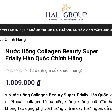
A
COLLAGEN ĐẸP DA
ĐÔNG TRÙNG HẠ THẢO
NHÂN SÂM CAO CẤP
THƯƠN
ốc Chính Hãng
Nước Uống Collagen Beauty Super
Edally Hàn Quốc Chính Hãng
(
2
đánh giá của khách hàng)
1.009.000
₫
» Nước uống Collagen Beauty Super Edally Hàn Quốc
v
chiết xuất collagen từ cá biển, không không chất độc hạ
không tác dụng phụ, với hương vị trái cây tươi ngon, dễ 