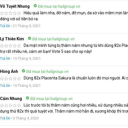
Võ Tuyết Nhung
Đã mua tại haligroup.vn
Hiệu quả lắm nha, đỡ nám, đỡ mụn, da sờ vào mềm mịn lắm.
đáng với số tiền bỏ ra.
Trả lời
•
21 Tháng 9, 2021
Lý Thiên Kim
Đã mua tại haligroup.vn
Da mặt mình từng bị thâm nám nhưng từ khi dùng 82x Plac
trợ rất nhiều nè, cảm ơn bạn! Vote 5 sao cho sp này!
Trả lời
•
15 Tháng 9, 2021
Hồng Ánh
Đã mua tại haligroup.vn
Dùng 82x Placenta Sakura là chuẩn luôn đó mọi người. Ai c
Trả lời
•
15 Tháng 9, 2021
Cẩm Nhung
Đã mua tại haligroup.vn
Lúc trước tôi bị thâm nám cũng hơi nhiều, sử dụng nhiều sả
dụng thử 82x thì quá tuyệt vời. Thâm nám mờ hẳn đi, xương khớp thì trơn
Trả lời
•
3 Tháng 4, 2020