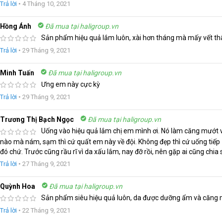
Trả lời
•
4 Tháng 10, 2021
Hồng Ánh
Đã mua tại haligroup.vn
Sản phẩm hiệu quả lắm luôn, xài hơn tháng mà mấy vết 
Trả lời
•
29 Tháng 9, 2021
Minh Tuấn
Đã mua tại haligroup.vn
Ưng em này cực kỳ
Trả lời
•
29 Tháng 9, 2021
Trương Thị Bạch Ngọc
Đã mua tại haligroup.vn
Uống vào hiệu quả lắm chị em mình ơi. Nó làm căng mướt vớ
nào mà nám, sạm thì cứ quất em này về đội. Không đẹp thì cứ uống tiếp
đó chứ. Trước cũng rầu rĩ vì da xấu lắm, nay đỡ rồi, nên gặp ai cũng chia s
Trả lời
•
27 Tháng 9, 2021
Quỳnh Hoa
Đã mua tại haligroup.vn
Sản phẩm siêu hiệu quả luôn, da được dưỡng ẩm và căng 
Trả lời
•
22 Tháng 9, 2021