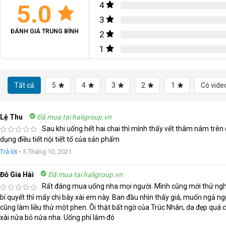
5.0
4
3
ĐÁNH GIÁ TRUNG BÌNH
2
1
Tất cả
5
4
3
2
1
Có vide
Lệ Thu
Đã mua tại haligroup.vn
Sau khi uống hết hai chai thì mình thấy vết thâm nám trên
dụng điều tiết nội tiết tố của sản phẩm
Trả lời
•
5 Tháng 10, 2021
Đỗ Gia Hài
Đã mua tại haligroup.vn
Rất đáng mua uống nha mọi người. Mình cũng mới thử nghiệ
bí quyết thì mấy chị bày xài em này. Ban đầu nhìn thấy giá, muốn ngả 
cũng làm liều thử một phen. Ôi thật bất ngờ của Trúc Nhân, da đẹp quá 
xài nửa bỏ nửa nha. Uổng phí lắm đó