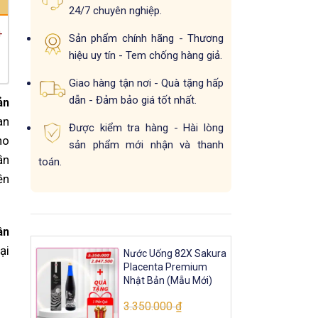
24/7 chuyên nghiệp.
+
Sản phẩm chính hãng - Thương
hiệu uy tín - Tem chống hàng giả.
Giao hàng tận nơi - Quà tặng hấp
dẫn - Đảm bảo giá tốt nhất.
ản
an
Được kiểm tra hàng - Hài lòng
ho
sản phẩm mới nhận và thanh
ần
toán.
ền
ân
ại
Nước Uống 82X Sakura
Placenta Premium
Nhật Bản (Mẫu Mới)
3.350.000
₫