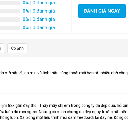
0%
| 0 đánh giá
0%
| 0 đánh giá
ĐÁNH GIÁ NGAY
0%
| 0 đánh giá
0%
| 0 đánh giá
o
Có ảnh
 da mờ hẳn đi, da mịn và tinh thần cũng thoải mái hơn rất nhiều nhờ công
m 82x gần đây thôi. Thấy mấy chị em trong công ty da đẹp quá, hỏi xi
ngữa luôn đó mọi người. Nhưng có minh chưng da đẹp ngay trước mặt nên
chừng luôn. Xài xong một liệu trình mới dám feedback lại đây nè. Đừng c