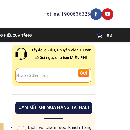
Hotline: 1900636325
0
G HIỆU
QUÀ TẶNG
0
₫
Hãy để lại SĐT, Chuyên Viên Tư Vấn
sẽ Gọi ngay cho bạn MIỄN PHÍ
CAM KẾT KHI MUA HÀNG TẠI HALI
Dịch vụ chăm sóc khách hàng