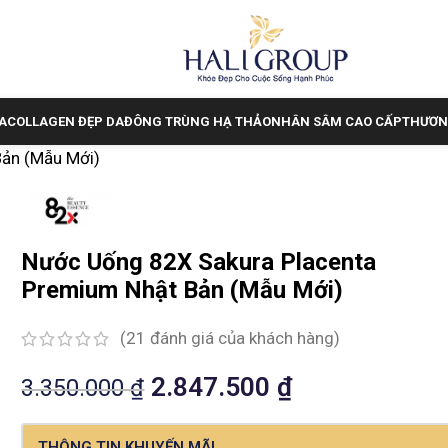
A
COLLAGEN ĐẸP DA
ĐÔNG TRÙNG HẠ THẢO
NHÂN SÂM CAO CẤP
THƯƠN
ản (Mẫu Mới)
Nước Uống 82X Sakura Placenta
Premium Nhật Bản (Mẫu Mới)
(
21
đánh giá của khách hàng)
2.847.500
₫
3.350.000
₫
THÔNG TIN KHUYẾN MÃI