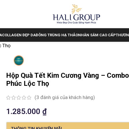
A
COLLAGEN ĐẸP DA
ĐÔNG TRÙNG HẠ THẢO
NHÂN SÂM CAO CẤP
THƯƠN
c Thọ
Hộp Quà Tết Kim Cương Vàng – Comb
Phúc Lộc Thọ
(
3
đánh giá của khách hàng)
1.285.000
₫
THÔNG TIN KHUYẾN MÃI