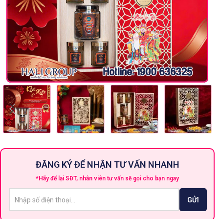
ĐĂNG KÝ ĐỂ NHẬN TƯ VẤN NHANH
*Hãy để lại SĐT, nhân viên tư vấn sẽ gọi cho bạn ngay