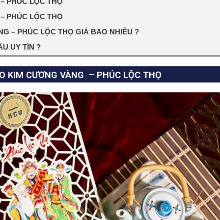
– PHÚC LỘC THỌ
– PHÚC LỘC THỌ
 – PHÚC LỘC THỌ GIÁ BAO NHIÊU ?
 UY TÍN ?
O KIM CƯƠNG VÀNG – PHÚC LỘC THỌ