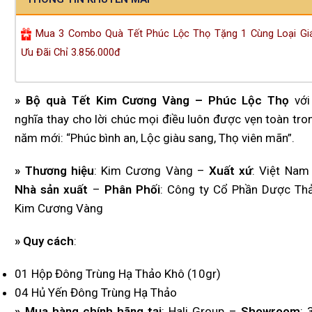
Mua 3 Combo Quà Tết Phúc Lộc Thọ Tặng 1 Cùng Loại Gi
Ưu Đãi Chỉ 3.856.000đ
» Bộ
quà Tết Kim Cương Vàng – Phúc Lộc Thọ
với
nghĩa thay cho lời chúc mọi điều luôn được vẹn toàn tro
năm mới: “Phúc bình an, Lộc giàu sang, Thọ viên mãn”.
» Thương hiệu
: Kim Cương Vàng –
Xuất xứ
: Việt Nam
Nhà sản xuất
–
Phân Phối
: Công ty Cổ Phần Dược Th
Kim Cương Vàng
»
Quy cách
:
01 Hộp Đông Trùng Hạ Thảo Khô (10gr)
04 Hủ Yến Đông Trùng Hạ Thảo
»
Mua hàng chính hãng tại
: Hali Group –
Showroom
: 