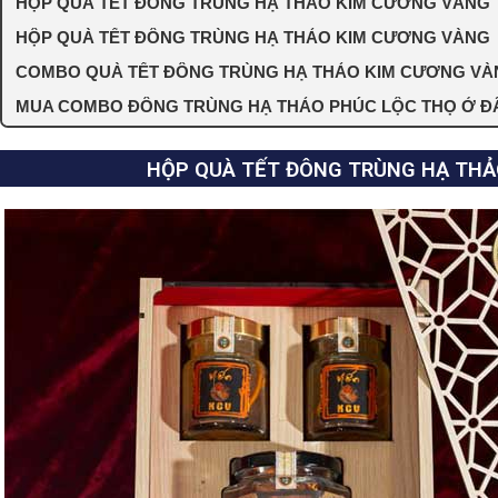
HỘP QUÀ TẾT ĐÔNG TRÙNG HẠ THẢO KIM CƯƠNG VÀNG 
HỘP QUÀ TẾT ĐÔNG TRÙNG HẠ THẢO KIM CƯƠNG VÀNG 
COMBO QUÀ TẾT ĐÔNG TRÙNG HẠ THẢO KIM CƯƠNG VÀNG
MUA COMBO ĐÔNG TRÙNG HẠ THẢO PHÚC LỘC THỌ Ở ĐÂU
HỘP QUÀ TẾT ĐÔNG TRÙNG HẠ THẢ