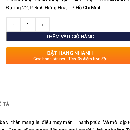
Đường 22, P. Bình Hưng Hòa, TP. Hồ Chí Minh.
THÊM VÀO GIỎ HÀNG
ĐẶT HÀNG NHANH
Giao hàng tận nơi - Tích lũy điểm trọn đời
Ô TẢ
ba vị thần mang lại điều may mắn – hạnh phúc. Và mỗi dịp t