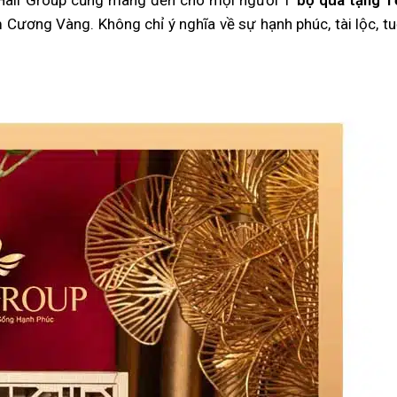
Hali Group cũng mang đến cho mọi người 1
bộ quà tặng T
Cương Vàng. Không chỉ ý nghĩa về sự hạnh phúc, tài lộc, tu