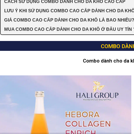
CÁCH SỬ DỤNG COMBO DÀNH CHO DA KHÔ CAO CẤP
LƯU Ý KHI SỬ DỤNG COMBO CAO CẤP DÀNH CHO DA KHÔ
GIÁ COMBO CAO CẤP DÀNH CHO DA KHÔ LÀ BAO NHIÊU
MUA COMBO CAO CẤP DÀNH CHO DA KHÔ Ở ĐÂU UY TÍN 
COMBO DÀN
Combo dành cho da k