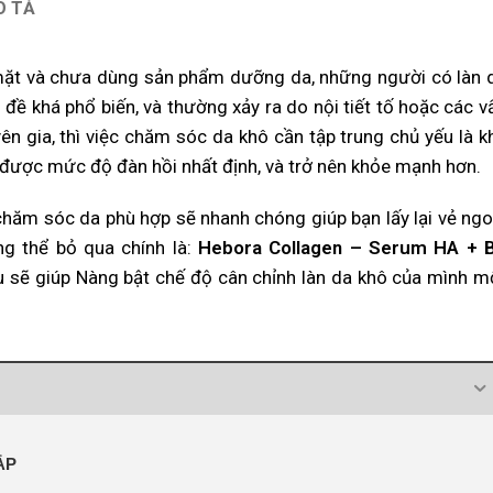
Ô TẢ
a mặt và chưa dùng sản phẩm dưỡng da, những người có làn 
 đề khá phổ biến, và thường xảy ra do nội tiết tố hoặc các v
n gia, thì việc chăm sóc da khô cần tập trung chủ yếu là k
 được mức độ đàn hồi nhất định, và trở nên khỏe mạnh hơn.
hăm sóc da phù hợp sẽ nhanh chóng giúp bạn lấy lại vẻ ngo
ng thể bỏ qua chính là:
Hebora Collagen – Serum HA + 
u sẽ giúp Nàng bật chế độ cân chỉnh làn da khô của mình m
ẤP