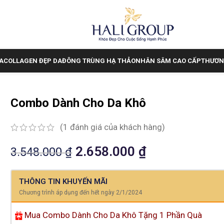
A
COLLAGEN ĐẸP DA
ĐÔNG TRÙNG HẠ THẢO
NHÂN SÂM CAO CẤP
THƯƠN
Combo Dành Cho Da Khô
(
1
đánh giá của khách hàng)
2.658.000
₫
3.548.000
₫
THÔNG TIN KHUYẾN MÃI
Chương trình áp dụng đến hết ngày 2/1/2024
Mua Combo Dành Cho Da Khô Tặng 1 Phần Quà