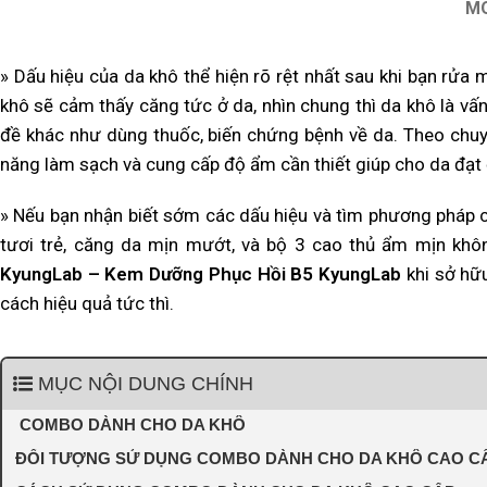
M
» Dấu hiệu của da khô thể hiện rõ rệt nhất sau khi bạn rử
khô sẽ cảm thấy căng tức ở da, nhìn chung thì da khô là vấn
đề khác như dùng thuốc, biến chứng bệnh về da. Theo chuyê
năng làm sạch và cung cấp độ ẩm cần thiết giúp cho da đạt
» Nếu bạn nhận biết sớm các dấu hiệu và tìm phương pháp c
tươi trẻ, căng da mịn mướt, và bộ 3 cao thủ ẩm mịn khô
KyungLab – Kem Dưỡng Phục Hồi B5 KyungLab
khi sở hữ
cách hiệu quả tức thì.
MỤC NỘI DUNG CHÍNH
COMBO DÀNH CHO DA KHÔ
ĐỐI TƯỢNG SỬ DỤNG COMBO DÀNH CHO DA KHÔ CAO C