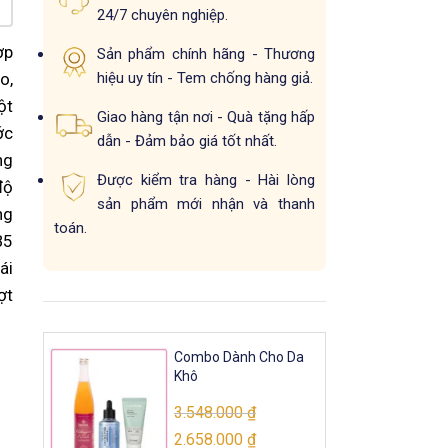
24/7 chuyên nghiệp.
ợp
Sản phẩm chính hãng - Thương
hiệu uy tín - Tem chống hàng giả.
o,
ột
Giao hàng tận nơi - Quà tặng hấp
ớc
dẫn - Đảm bảo giá tốt nhất.
ng
Được kiểm tra hàng - Hài lòng
độ
sản phẩm mới nhận và thanh
ng
toán.
B5
ái
ợt
Combo Dành Cho Da
Khô
3.548.000
₫
2.658.000
₫