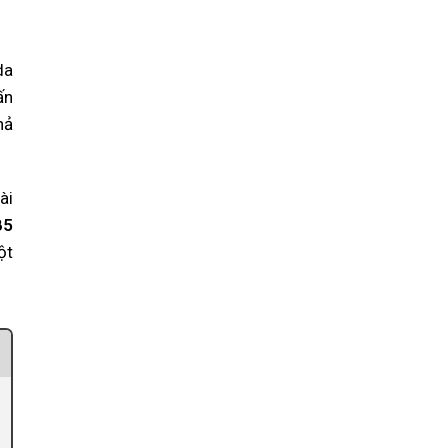
da
ấn
hả
ài
B5
ột