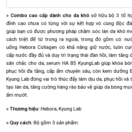
» Combo cao cấp dành cho da khô
sở hữu bộ 3 tổ h
đỉnh cao chưa có từng với sự kết hợp vô cùng độc đá
giúp bạn có được phương pháp chăm sóc làn da khô m
cách triệt để từ trong ra ngoài, trong đó gồm có: nư
uống Hebora Collagen có khả năng giữ nước, luôn cu
cấp nước đầy đủ và duy trì trạng thái đàn hồi, làm tăng 
săn chắc cho da, serum HA B5 KyungLab giúp khóa bó
phục hồi đa tầng, cấp ẩm chuyên sâu, còn kem dưỡng 
Kyung Lab đóng vai trò thúc đẩy làm dịu da, phục hồi và t
tạo làn da, tăng cường hàng rào bảo vệ giúp da bóng mư
ẩm mướt.
» Thương hiệu:
Hebora, Kyung Lab
» Quy cách:
Bộ gồm 3 sản phẩm: