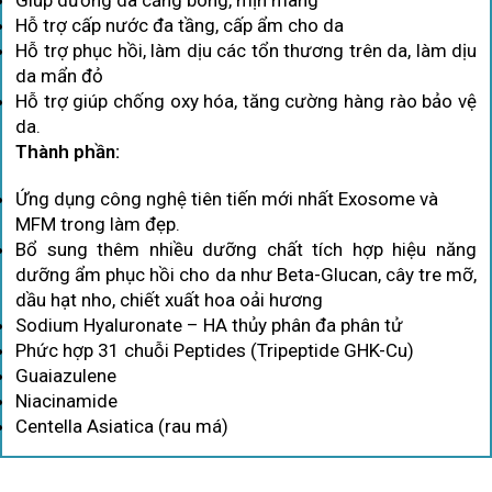
Giúp dưỡng da căng bóng, mịn màng
Hỗ trợ cấp nước đa tầng, cấp ẩm cho da
Hỗ trợ phục hồi, làm dịu các tổn thương trên da, làm dịu
da mẩn đỏ
Hỗ trợ giúp chống oxy hóa, tăng cường hàng rào bảo vệ
da.
Thành phần:
Ứng dụng công nghệ tiên tiến mới nhất Exosome và
MFM trong làm đẹp.
Bổ sung thêm nhiều dưỡng chất tích hợp hiệu năng
dưỡng ẩm phục hồi cho da như Beta-Glucan, cây tre mỡ,
dầu hạt nho, chiết xuất hoa oải hương
Sodium Hyaluronate – HA thủy phân đa phân tử
Phức hợp 31 chuỗi Peptides (Tripeptide GHK-Cu)
Guaiazulene
Niacinamide
Centella Asiatica (rau má)