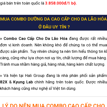
giá bán trên toàn quốc là
3.858.000đ/1 bộ.
MUA COMBO DƯỠNG DA CAO CẤP CHO DA LÃO HÓA
Ở ĐÂU UY TÍN ?
» Combo Cao Cấp Cho Da Lão Hóa
đang được rất nhiề
đơn vị kinh doanh. Nên không khó để chúng ta có thể mua
được sản phẩm. Tuy nhiên chúng ta nên tìm hiểu thông tin kĩ
càng, cũng như lựa chọn nơi uy tín, chất lượng để mua hàng.
Tránh mua nhầm hàng giả, hàng nhái, hàng kém chất lượng.
» Và hiện tại Hali Group đang là nhà phân phối sản phẩm
82X
&
Kyung Lab
chính hãng trên toàn quốc. Được nhiề
khách hàng cũng như nghệ sĩ Việt tin dùng.
LÝ DO NÊN MUA COMBO CAO CẤP CHO