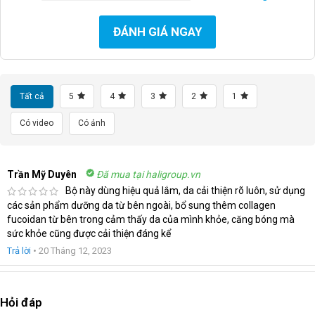
ĐÁNH GIÁ NGAY
Tất cả
5
4
3
2
1
Có video
Có ảnh
Trần Mỹ Duyên
Đã mua tại haligroup.vn
Bộ này dùng hiệu quả lắm, da cải thiện rõ luôn, sử dụng
các sản phẩm dưỡng da từ bên ngoài, bổ sung thêm collagen
fucoidan từ bên trong cảm thấy da của mình khỏe, căng bóng mà
sức khỏe cũng được cải thiện đáng kể
Trả lời
•
20 Tháng 12, 2023
Hỏi đáp