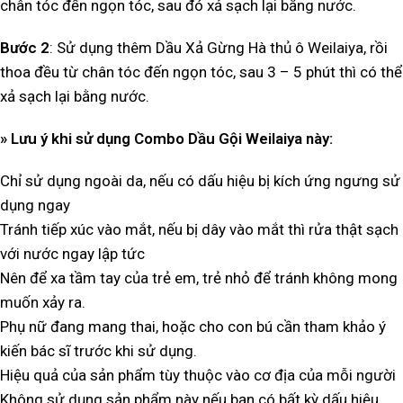
chân tóc đến ngọn tóc, sau đó xả sạch lại bằng nước.
Bước 2
: Sử dụng thêm Dầu Xả Gừng Hà thủ ô Weilaiya, rồi
thoa đều từ chân tóc đến ngọn tóc, sau 3 – 5 phút thì có thể
xả sạch lại bằng nước.
» Lưu ý khi sử dụng Combo Dầu Gội Weilaiya này:
Chỉ sử dụng ngoài da, nếu có dấu hiệu bị kích ứng ngưng sử
dụng ngay
Tránh tiếp xúc vào mắt, nếu bị dây vào mắt thì rửa thật sạch
với nước ngay lập tức
Nên để xa tầm tay của trẻ em, trẻ nhỏ để tránh không mong
muốn xảy ra.
Phụ nữ đang mang thai, hoặc cho con bú cần tham khảo ý
kiến bác sĩ trước khi sử dụng.
Hiệu quả của sản phẩm tùy thuộc vào cơ địa của mỗi người
Không sử dụng sản phẩm này nếu bạn có bất kỳ dấu hiệu