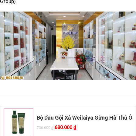
Group).
Bộ Dầu Gội Xả Weilaiya Gừng Hà Thủ Ô
680.000
₫
730.000
₫