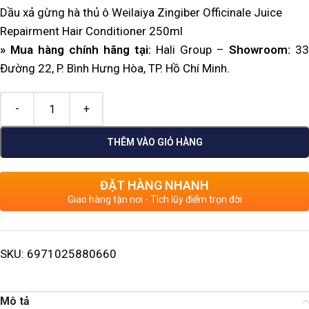
Dầu xả gừng hà thủ ô Weilaiya Zingiber Officinale Juice
Repairment Hair Conditioner 250ml
» Mua hàng chính hãng tại:
Hali Group –
Showroom:
33
Đường 22, P. Bình Hưng Hòa, TP. Hồ Chí Minh.
THÊM VÀO GIỎ HÀNG
ĐẶT HÀNG NHANH
Giao hàng tận nơi - Tích lũy điểm trọn đời
SKU:
6971025880660
Mô tả