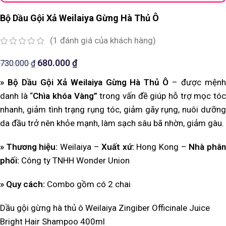
Bộ Dầu Gội Xả Weilaiya Gừng Hà Thủ Ô
(
1
đánh giá của khách hàng)
680.000
₫
730.000
₫
» Bộ Dầu Gội Xả Weilaiya Gừng Hà Thủ Ô
– được mện
danh là “
Chìa khóa Vàng”
trong vấn đề giúp hỗ trợ mọc tó
nhanh, giảm tình trạng rụng tóc, giảm gãy rụng, nuôi dưỡng
da đầu trở nên khỏe mạnh, làm sạch sâu bã nhờn, giảm gàu.
» Thương hiệu:
Weilaiya –
Xuất xứ:
Hong Kong –
Nhà phâ
p
hối:
Công ty TNHH Wonder Union
» Quy cách:
Combo gồm có 2 chai
Dầu gội gừng hà thủ ô Weilaiya Zingiber Officinale Juice
Bright Hair Shampoo 400ml