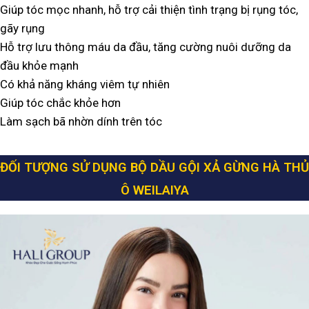
Giúp tóc mọc nhanh, hỗ trợ cải thiện tình trạng bị rụng tóc,
gãy rụng
Hỗ trợ lưu thông máu da đầu, tăng cường nuôi dưỡng da
đầu khỏe mạnh
Có khả năng kháng viêm tự nhiên
Giúp tóc chắc khỏe hơn
Làm sạch bã nhờn dính trên tóc
ĐỐI TƯỢNG SỬ DỤNG BỘ DẦU GỘI XẢ GỪNG HÀ THỦ
Ô WEILAIYA