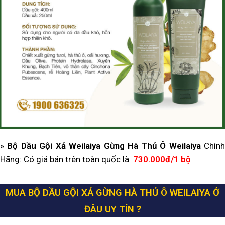
»
Bộ Dầu Gội Xả Weilaiya Gừng Hà Thủ Ô Weilaiya
Chín
Hãng: Có giá bán trên toàn quốc là
730.000đ/1 bộ
MUA BỘ DẦU GỘI XẢ GỪNG HÀ THỦ Ô WEILAIYA Ở
ĐÂU UY TÍN ?