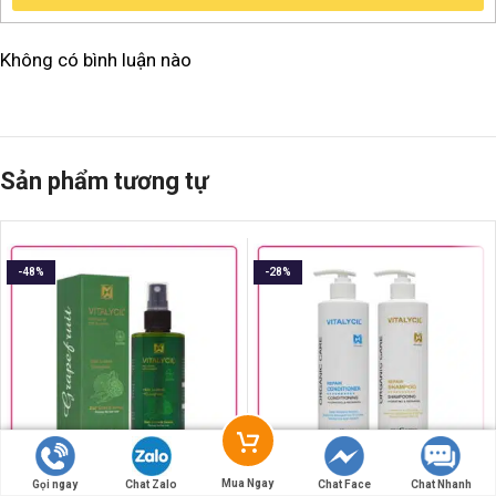
Không có bình luận nào
Sản phẩm tương tự
-48%
-28%
Mua Ngay
Gọi ngay
Chat Zalo
Chat Face
Chat Nhanh
Xịt Bưởi Vitalycil Hỗ Trợ
Bộ Gội Xả Phục Hồi