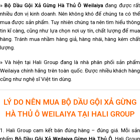
»
Bộ Dầu Gội Xả Gừng Hà Thủ Ô Weilaiya
đang được rấ
nhiều đơn vị kinh doanh. Nên không khó để chúng ta có thể
mua được sản phẩm. Tuy nhiên chúng ta nên tìm hiểu thông
tin kĩ càng, cũng như lựa chọn nơi uy tín, chất lượng để mua
hàng. Tránh mua nhầm hàng giả, hàng nhái, hàng kém chất
lượng.
» Và hiện tại Hali Group đang là nhà phân phối sản phẩm
Weilaiya chính hãng trên toàn quốc. Được nhiều khách hàng
cũng như nghệ sĩ Việt tin dùng.
LÝ DO NÊN MUA BỘ DẦU GỘI XẢ GỪNG
HÀ THỦ Ô WEILAIYA TẠI HALI GROUP
1. Hali Group cam kết bán đúng hàng – đúng giá. Mỗi sản
phẩm
Bộ Dầu Gội Xả Weilaiya Gừng Hà Thủ Ô
, Hali Grou