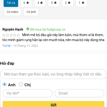
Tất cả
5
4
3
2
1
Có video
Có ảnh
Nguyễn Hạnh
Đã mua tại haligroup.vn
Mình mê bộ dầu gội này lắm luôn, mùi thơm ơi là thơm,
tóc mình giảm rụng hẳn lại còn mướt nữa, nên mua bộ này dùng nha
Trả lời
•
14 Tháng 11, 2022
Hỏi đáp
Anh
Chị
GỬI