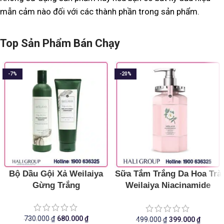
mẫn cảm nào đối với các thành phần trong sản phẩm.
Top Sản Phẩm Bán Chạy
-7%
-20%
Bộ Dầu Gội Xả Weilaiya
Sữa Tắm Trắng Da Hoa Trà
Gừng Trắng
Weilaiya Niacinamide
Shower Gel
730.000
₫
680.000
₫
499.000
₫
399.000
₫