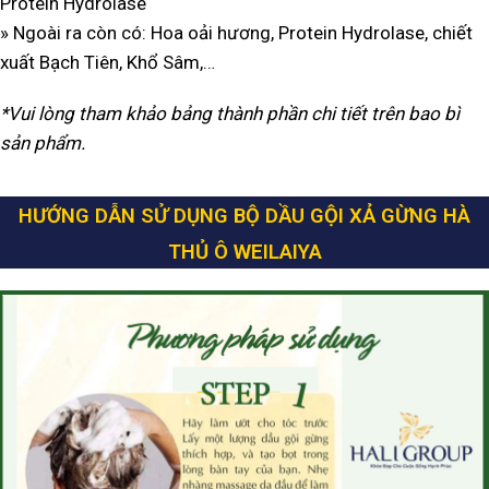
Protein Hydrolase
» Ngoài ra còn có:
Hoa oải hương,
Protein Hydrolase
, chiết
xuất Bạch Tiên, Khổ Sâm,…
*Vui lòng tham khảo bảng thành phần chi tiết trên bao bì
sản phẩm.
HƯỚNG DẪN SỬ DỤNG BỘ DẦU GỘI XẢ GỪNG HÀ
THỦ Ô WEILAIYA