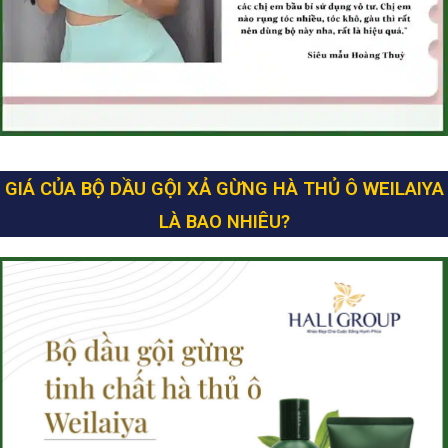
GIÁ CỦA BỘ DẦU GỘI XẢ GỪNG HÀ THỦ Ô WEILAIYA
LÀ BAO NHIÊU?