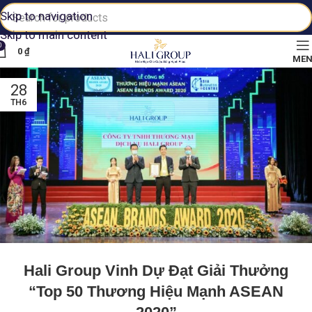
Skip to navigation
Skip to main content
0
0
₫
ME
28
TH6
Hali Group Vinh Dự Đạt Giải Thưởng
“Top 50 Thương Hiệu Mạnh ASEAN