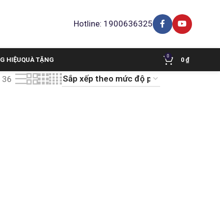
Hotline: 1900636325
0
G HIỆU
QUÀ TẶNG
0
₫
36