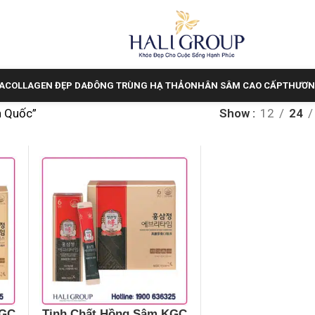
A
COLLAGEN ĐẸP DA
ĐÔNG TRÙNG HẠ THẢO
NHÂN SÂM CAO CẤP
THƯƠN
n Quốc”
Show
12
24
KGC
Tinh Chất Hồng Sâm KGC