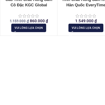
Cô Đặc KGC Global
Hàn Quốc EveryTim
Extract
Balance
860.000
₫
1.549.000
₫
1.159.000
₫
VUI LÒNG LỰA CHỌN
VUI LÒNG LỰA CHỌN