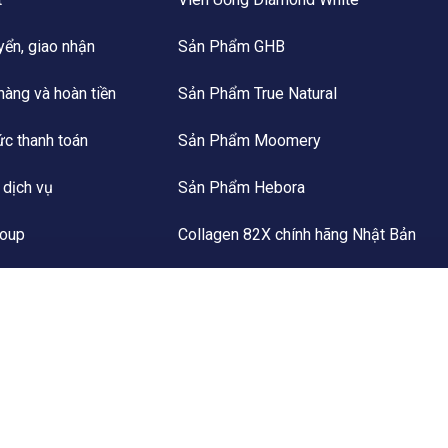
yển, giao nhận
Sản Phẩm GHB
 hàng và hoàn tiền
Sản Phẩm True Natural
ức thanh toán
Sản Phẩm Moomery
 dịch vụ
Sản Phẩm Hebora
roup
Collagen 82X chính hãng Nhật Bản
c của Hali Group
Đông Trùng Hạ Thảo Thiên Phúc
Đông Trùng Hạ Thảo Kim Cương Vàng