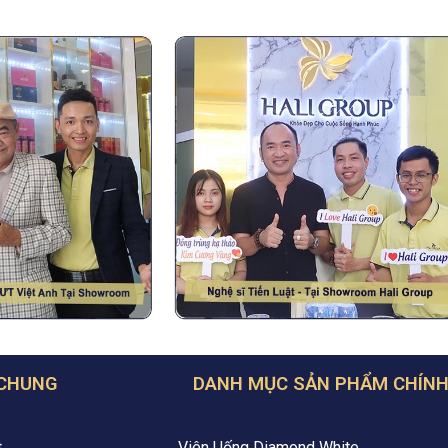
 CHUNG
DANH MỤC SẢN PHẨM CHÍN
t
Viên Uống Diamond White