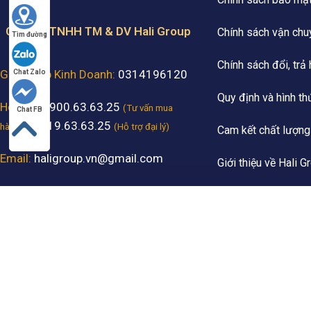
Công ty TNHH TM & DV Hali Group
Chính sách vận chu
Tìm đường
Chính sách đổi, trả
Giấy Phép Kinh Doanh:
0314196120
Chat Zalo
Quy định và hình th
Hotline:
1900.63.63.25
(Tư vấn mua
Chat FB
- 0919.63.63.25
hàng)
(Hỗ trợ đại lý)
Cam kết chất lượng
Email:
haligroup.vn@gmail.com
Giới thiệu về Hali G
Showroom:
33 Đường 22, P. Bình
Thương hiệu đối tá
Hưng Hòa, TP. Hồ Chí Minh. (Có chỗ
đậu xe hơi cho khách đến tham quan
và mua sắm)