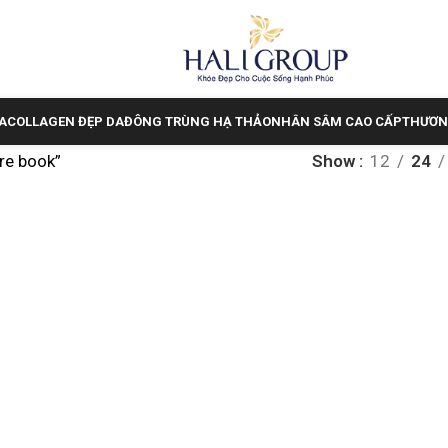
A
COLLAGEN ĐẸP DA
ĐÔNG TRÙNG HẠ THẢO
NHÂN SÂM CAO CẤP
THƯƠN
re book”
Show
12
24