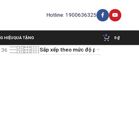
Hotline: 1900636325
0
G HIỆU
QUÀ TẶNG
0
₫
36