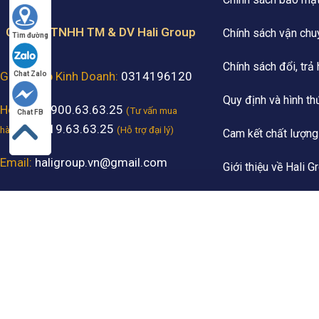
Công ty TNHH TM & DV Hali Group
Chính sách vận chu
Tìm đường
Chính sách đổi, trả
Giấy Phép Kinh Doanh:
0314196120
Chat Zalo
Quy định và hình th
Hotline:
1900.63.63.25
(Tư vấn mua
Chat FB
- 0919.63.63.25
hàng)
(Hỗ trợ đại lý)
Cam kết chất lượng
Email:
haligroup.vn@gmail.com
Giới thiệu về Hali G
Showroom:
33 Đường 22, P. Bình
Thương hiệu đối tá
Hưng Hòa, TP. Hồ Chí Minh. (Có chỗ
đậu xe hơi cho khách đến tham quan
và mua sắm)