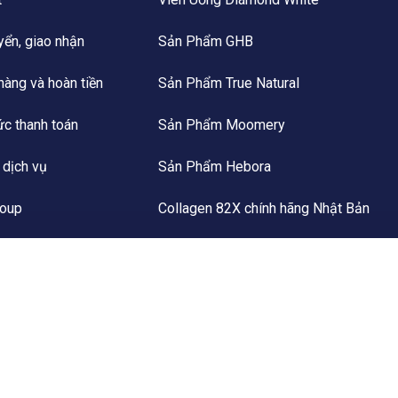
yển, giao nhận
Sản Phẩm GHB
 hàng và hoàn tiền
Sản Phẩm True Natural
ức thanh toán
Sản Phẩm Moomery
 dịch vụ
Sản Phẩm Hebora
roup
Collagen 82X chính hãng Nhật Bản
c của Hali Group
Đông Trùng Hạ Thảo Thiên Phúc
Đông Trùng Hạ Thảo Kim Cương Vàng