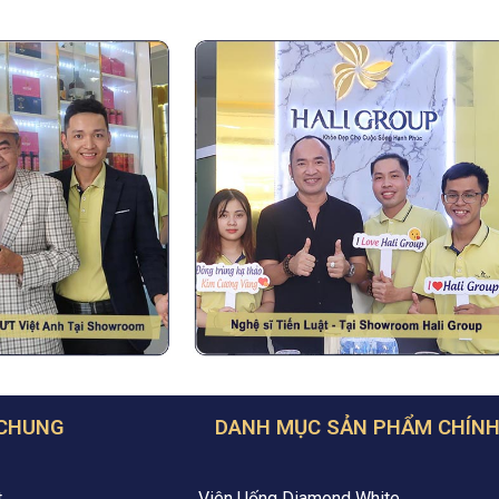
 CHUNG
DANH MỤC SẢN PHẨM CHÍN
t
Viên Uống Diamond White